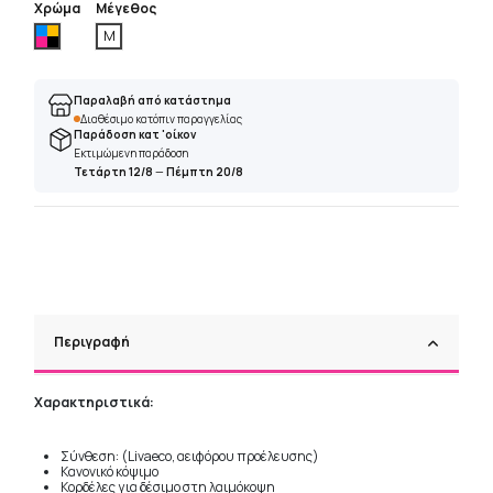
Χρώμα
Μέγεθος
Πολύχρωμο
M
Παραλαβή από κατάστημα
Διαθέσιμο κατόπιν παραγγελίας
Παράδοση κατ 'οίκον
Εκτιμώμενη παράδοση
Τετάρτη 12/8
—
Πέμπτη 20/8
Περιγραφή
Χαρακτηριστικά:
Σύνθεση: (Livaeco, αειφόρου προέλευσης)
Κανονικό κόψιμο
Κορδέλες για δέσιμο στη λαιμόκοψη