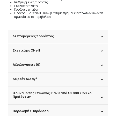
Ρυθμιζόμενες τιράντες
Ευέλικτη πλάτη
Κορδόνι στη μέση
Πρόγραμμα O'Neill Blue - βιώσιμη προμήθεια πρώτων υλών σε
αρμονία με το περιβάλλον
Λεπτομέρειες προϊόντος
Σχετικά με ONeill
Αξιολογήσεις (0)
Δωρεάν Αλλαγή
Η Δύναμη της Επιλογής: Πάνω από 40.000 Κωδικοί
Προϊόντων
Παραλαβή / Παράδoση