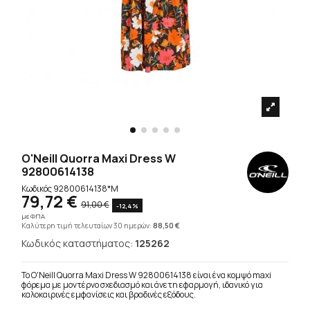
O'Neill Quorra Maxi Dress W
92800614138
Κωδικός
92800614138*M
79,72 €
91,00 €
-12,4%
με ΦΠΑ
Καλύτερη τιμή τελευταίων 30 ημερών:
88,50 €
Κωδικός καταστήματος:
125262
Το O'Neill Quorra Maxi Dress W 92800614138 είναι ένα κομψό maxi
φόρεμα με μοντέρνο σχεδιασμό και άνετη εφαρμογή, ιδανικό για
καλοκαιρινές εμφανίσεις και βραδινές εξόδους.