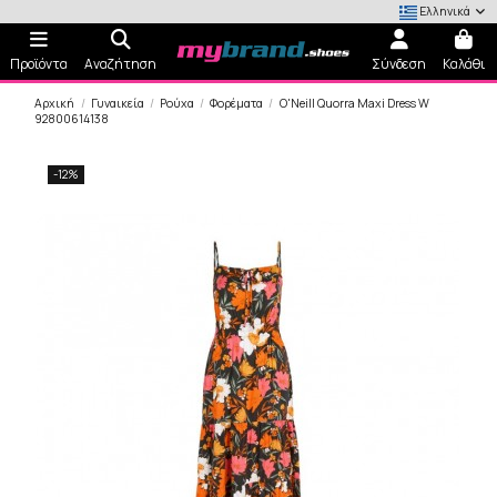
Ελληνικά
Προϊόντα
Αναζήτηση
Σύνδεση
Καλάθι
Αρχική
Γυναικεία
Ρούχα
Φορέματα
O'Neill Quorra Maxi Dress W
92800614138
-12%