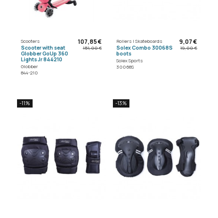
107,85 €
9,07 €
Scooters
Rollers | Skateboards
Scooter with seat
Solex Combo 30068S
151,00 €
19,00 €
Globber GoUp 360
boots
Lights Jr 844210
Solex Sports
Globber
30068S
844-210
-11%
-13%