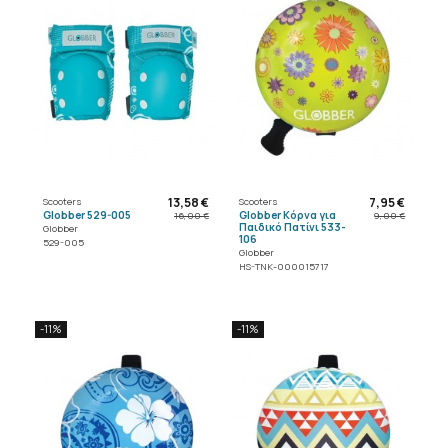
13,58 €
7,95 €
Scooters
Scooters
Globber 529-005
Globber Κόρνα για
16,00 €
9,00 €
Παιδικό Πατίνι 533-
Globber
106
529-005
Globber
HS-TNK-000015717
-11%
-11%