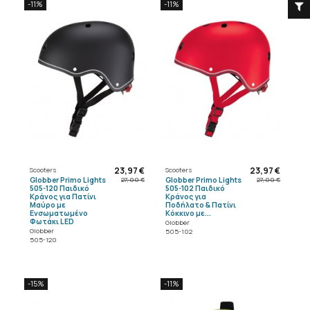
-11%
-11%
23,97 €
23,97 €
Scooters
Scooters
Globber Primo Lights
Globber Primo Lights
27,00 €
27,00 €
505-120 Παιδικό
505-102 Παιδικό
Κράνος για Πατίνι
Κράνος για
Μαύρο με
Ποδήλατο & Πατίνι
Ενσωματωμένο
Κόκκινο με...
Φωτάκι LED
Globber
Globber
505-102
505-120
-15%
-11%