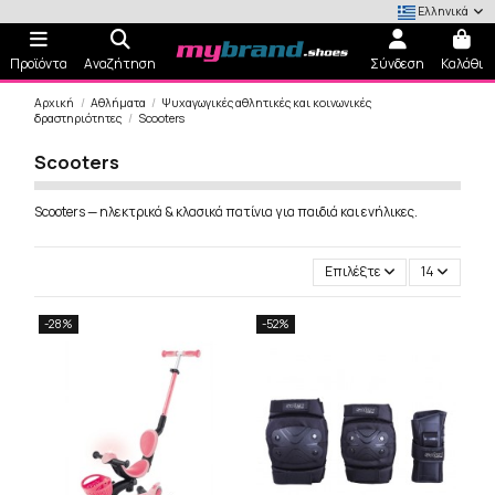
Ελληνικά
Προϊόντα
Αναζήτηση
Σύνδεση
Καλάθι
Αρχική
Αθλήματα
Ψυχαγωγικές αθλητικές και κοινωνικές
δραστηριότητες
Scooters
Scooters
Scooters — ηλεκτρικά & κλασικά πατίνια για παιδιά και ενήλικες.
Επιλέξτε
14
-28%
-52%