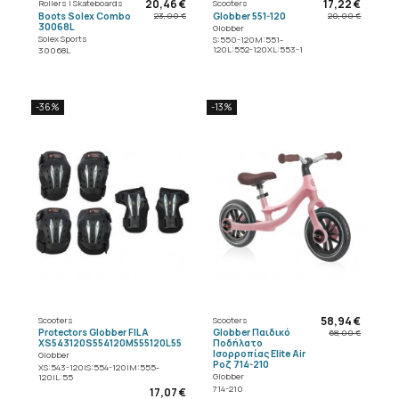
20,46 €
17,22 €
Rollers | Skateboards
Scooters
Boots Solex Combo
Globber 551-120
23,00 €
20,00 €
30068L
Globber
Solex Sports
S:550-120M:551-
120L:552-120XL:553-1
30068L
-36%
-13%
58,94 €
Scooters
Scooters
Protectors Globber FILA
Globber Παιδικό
68,00 €
XS543120S554120M555120L55
Ποδήλατο
Ισορροπίας Elite Air
Globber
Ροζ 714-210
XS:543-120|S:554-120|M:555-
Globber
120|L:55
714-210
17,07 €