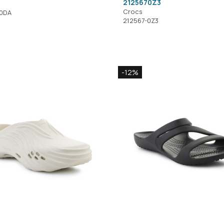
2125670Z3
Crocs
-0DA
212567-0Z3
-12%