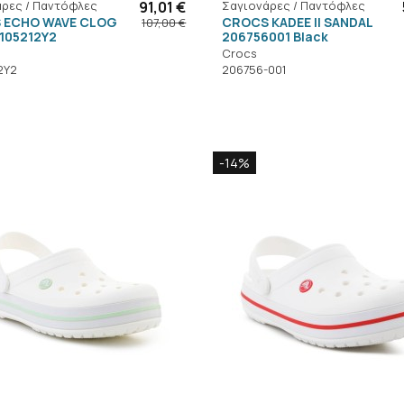
ρες / Παντόφλες
91,01 €
Σαγιονάρες / Παντόφλες
 ECHO WAVE CLOG
CROCS KADEE II SANDAL
107,00 €
105212Y2
206756001 Black
Crocs
2Y2
206756-001
-14%