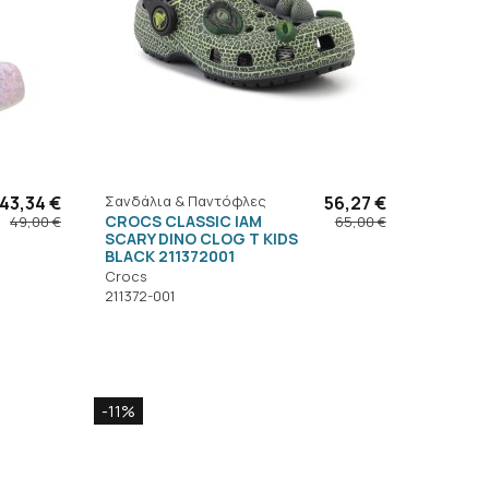
43,34 €
Σανδάλια & Παντόφλες
56,27 €
CROCS CLASSIC IAM
49,00 €
65,00 €
SCARY DINO CLOG T KIDS
BLACK 211372001
Crocs
211372-001
-11%