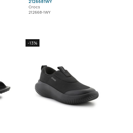
2126681WY
Crocs
212668-1WY
-13%