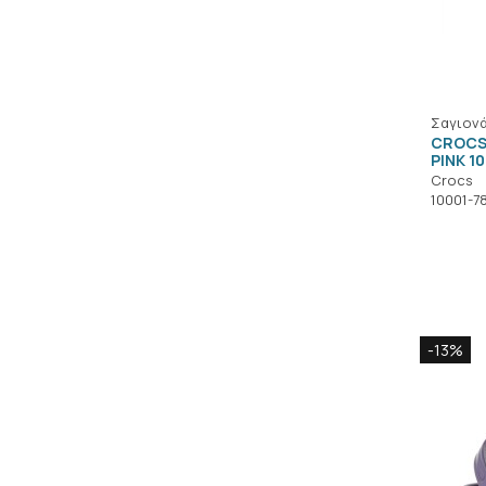
Σαγιονά
CROCS
PINK 1
Crocs
10001-7
-13%