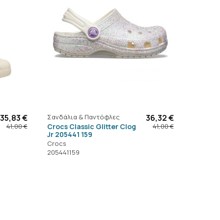
35,83 €
Σανδάλια & Παντόφλες
36,32 €
Crocs Classic Glitter Clog
41,00 €
41,00 €
Jr 205441 159
Crocs
205441159