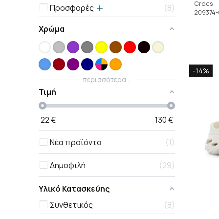
Crocs
Προσφορές
8
209374
Χρώμα
-14%
περισσότερα...
Τιμή
22
€
130
€
Νέα προϊόντα
1
Δημοφιλή
29
Υλικό Κατασκεύης
Συνθετικός
8