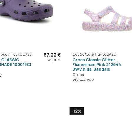
ρες / Παντόφλες
67,22 €
Σανδάλια & Παντόφλες
 CLASSIC
Crocs Classic Glitter
78,00 €
HADE 100015CI
Fismerman Pink 212644
0WV Kids' Sandals
Crocs
CI
2126440WV
-12%