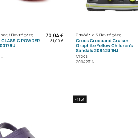
ρες / Παντόφλες
70,04 €
Σανδάλια & Παντόφλες
 CLASSIC POWDER
Crocs Crocband Cruiser
81,00 €
000178U
Graphite Yellow Children's
Sandals 209423 1NJ
Crocs
8U
2094231NJ
-11%