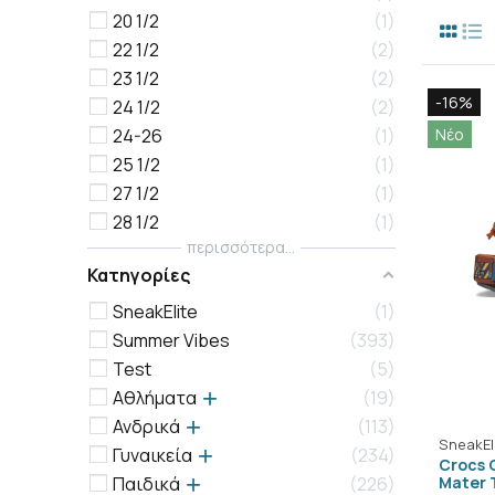
20 1/2
1
22 1/2
2
23 1/2
2
-16%
24 1/2
2
24-26
1
Νέο
25 1/2
1
27 1/2
1
28 1/2
1
περισσότερα...
Κατηγορίες
SneakElite
1
Summer Vibes
393
Test
5
Αθλήματα
19
Ανδρικά
113
SneakEl
Γυναικεία
234
Crocs 
Mater 
Παιδικά
226