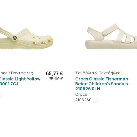
ρες / Παντόφλες
65,77 €
Σανδάλια & Παντόφλες
lassic Light Yellow
Crocs Classic Fisherman
75,00 €
10001 7CJ
Beige Children's Sandals
210626 0LH
Crocs
J
2106260LH