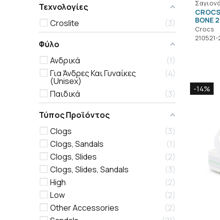
Σαγιονά
Τεχνολογίες
CROCS
BONE 2
Croslite
3
Crocs
210521-
Φύλο
Ανδρικά
1
Για Άνδρες Και Γυναίκες
4
(Unisex)
-14%
Παιδικά
3
Τύπος Προϊόντος
Clogs
3
Clogs, Sandals
1
Clogs, Slides
2
Clogs, Slides, Sandals
3
High
2
Low
2
Other Accessories
2