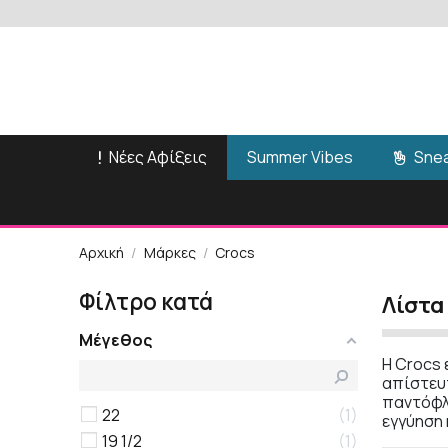
Νέες Αφίξεις
Snea
Summer Vibes
Αρχική
Μάρκες
Crocs
Φίλτρο κατά
Λίστα
Μέγεθος
Η Crocs 
απίστευτ
παντόφλε
22
1
εγγύηση 
19 1/2
1