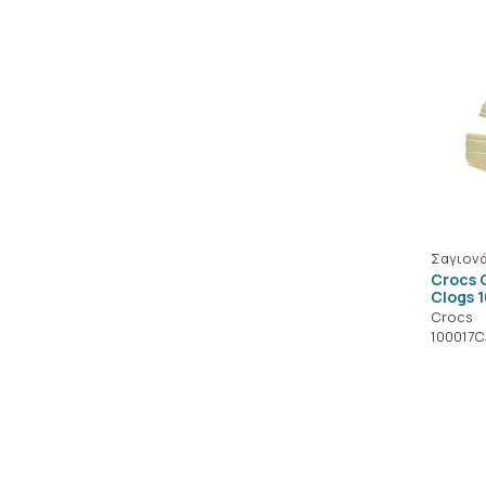
Σαγιονά
Crocs C
Clogs 
Crocs
100017C