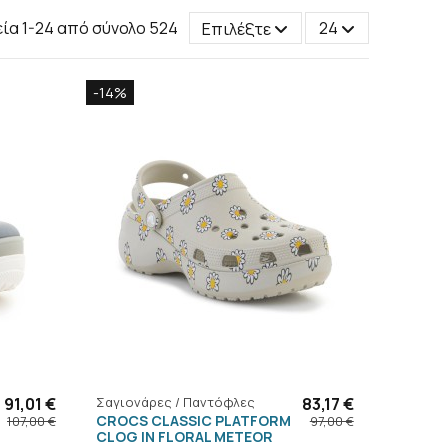
εία 1-24 από σύνολο 524
Επιλέξτε
24
-14%
91,01 €
Σαγιονάρες / Παντόφλες
83,17 €
CROCS CLASSIC PLATFORM
107,00 €
97,00 €
CLOG IN FLORAL METEOR