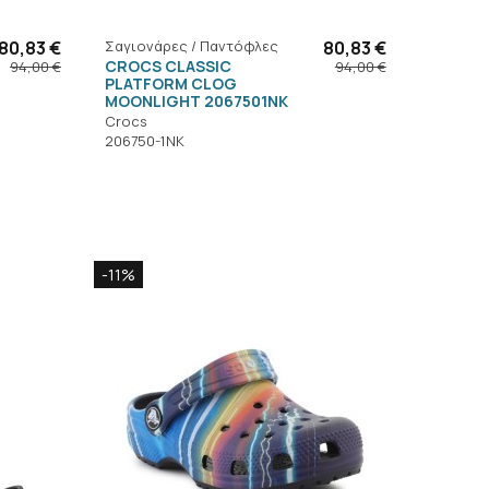
80,83 €
Σαγιονάρες / Παντόφλες
80,83 €
CROCS CLASSIC
94,00 €
94,00 €
PLATFORM CLOG
MOONLIGHT 2067501NK
Crocs
206750-1NK
-11%