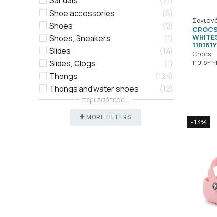
Sandals
21
Shoe accessories
6
Σαγιονά
Shoes
2
CROCS
WHITE
Shoes, Sneakers
1
110161Y
Slides
14
Crocs
Slides, Clogs
1
11016-1Y
Thongs
124
Thongs and water shoes
12
περισσότερα...
MORE FILTERS
-13%