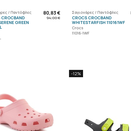
ρες / Παντόφλες
80,83 €
Σαγιονάρες / Παντόφλες
 CROCBAND
CROCS CROCBAND
94,00 €
SERENE GREEN
WHITESTARFISH 110161WF
L
Crocs
11016-1WF
L
-12%