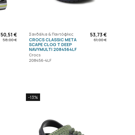
50,51 €
Σανδάλια & Παντόφλες
53,73 €
CROCS CLASSIC META
58,00 €
61,00 €
SCAPE CLOG T DEEP
NAVYMULTI 2084564LF
Crocs
208456-4LF
-13%