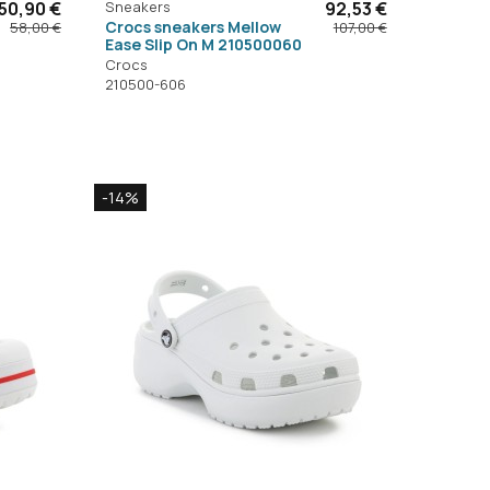
50,90 €
Sneakers
92,53 €
Crocs sneakers Mellow
58,00 €
107,00 €
Ease Slip On M 210500060
Crocs
210500-606
-14%