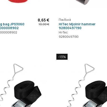
8,65 €
Παιδικά
g bag JPS3060
HiTec Mjolnir hammer
10,00 €
000008902
92800497190
-000008902
Hi-Tec
92800497190
-13%