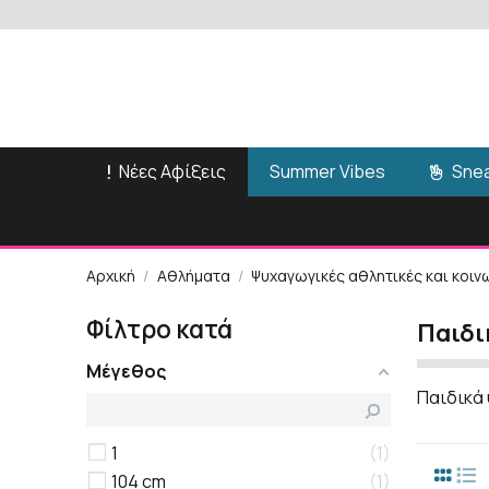
Νέες Αφίξεις
Snea
Summer Vibes
Αρχική
Αθλήματα
Ψυχαγωγικές αθλητικές και κοι
Φίλτρο κατά
Παιδι
Μέγεθος
Παιδικά 
1
1
104 cm
1