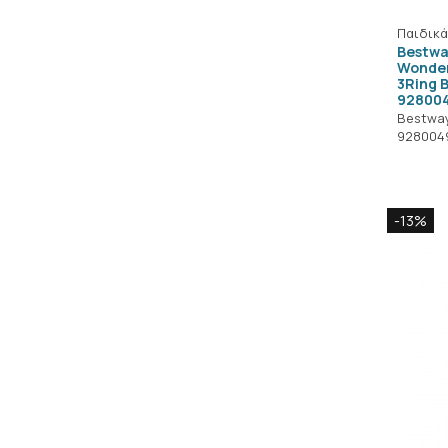
Παιδικά
Bestwa
Wonder
3Ring 
92800
Bestwa
928004
-13%