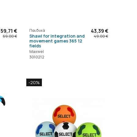
59,71 €
Παιδικά
43,39 €
Shawl for integration and
69,00 €
49,00 €
movement games 365 12
fields
Maxwel
3010212
-20%