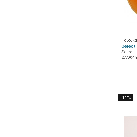
Παιδικά
Select 
Select
277004
-14%