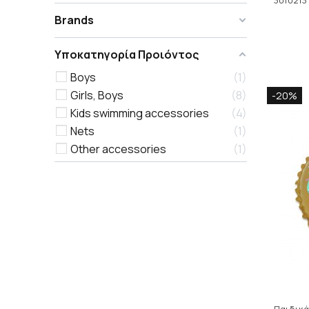
3010213
Brands
Υποκατηγορία Προιόντος
Boys
1
Girls, Boys
8
-20%
Kids swimming accessories
4
Nets
1
Other accessories
1
Παιδικά