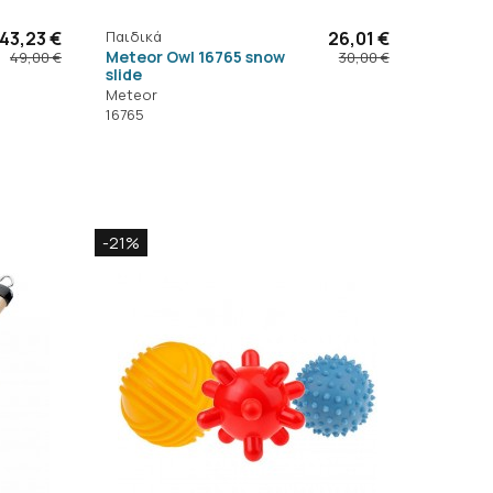
43,23 €
Παιδικά
26,01 €
Meteor Owl 16765 snow
49,00 €
30,00 €
slide
Meteor
16765
-21%