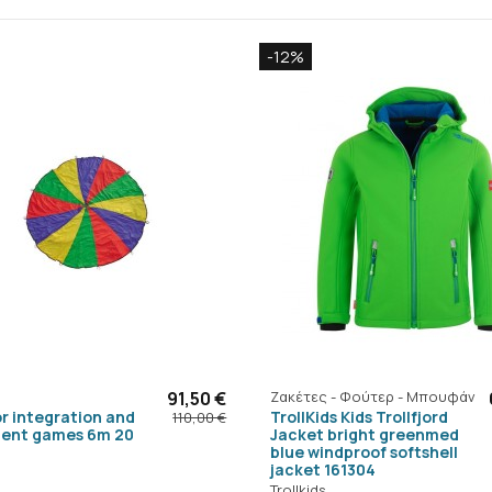
-12%
91,50 €
Ζακέτες - Φούτερ - Μπουφάν
or integration and
TrollKids Kids Trollfjord
110,00 €
ent games 6m 20
Jacket bright greenmed
blue windproof softshell
jacket 161304
Trollkids