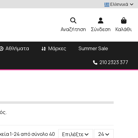
Ελληνικά
Αναζήτηση
Σύνδεση
Καλάθι
Αθλήματα
Μάρκες
Summer Sale
210 2323 377
ός.
χεία 1-24 από σύνολο 40
Επιλέξτε
24