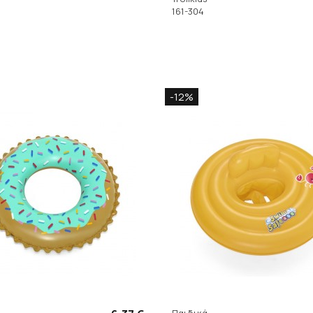
161-304
-12%
Παιδικά