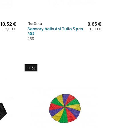
10,32 €
Παιδικά
8,65 €
Sensory balls AM Tullo 3 pcs
12,00 €
11,00 €
453
453
-11%