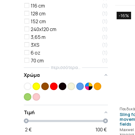
116 cm
1
128 cm
1
-16%
152 cm
1
240x120 cm
1
3,65 m
1
3XS
1
6 oz
1
70 cm
1
περισσότερα...
Χρώμα
Παιδικά
Τιμή
Sling f
movem
fields
2
€
100
€
Maxwel