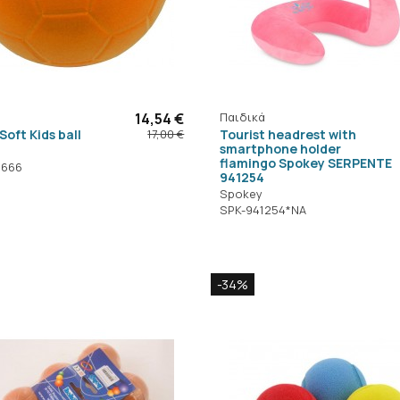
14,54 €
Παιδικά
Soft Kids ball
Tourist headrest with
17,00 €
smartphone holder
flamingo Spokey SERPENTE
4666
941254
Spokey
SPK-941254*NA
-34%