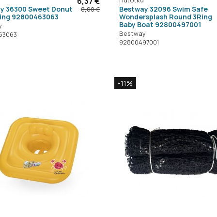
6,37 €
y 36300 Sweet Donut
Bestway 32096 Swim Safe
8,00 €
ing 92800463063
Wondersplash Round 3Ring
Baby Boat 92800497001
y
Bestway
63063
92800497001
-11%