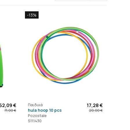
-13%
62,09 €
Παιδικά
17,28 €
hula hoop 10 pcs
71,00 €
20,00 €
Pozostale
S111430