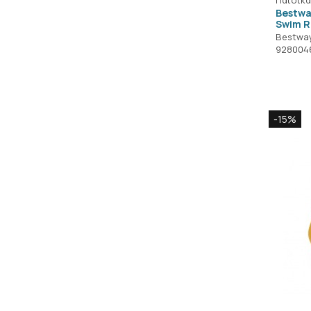
Bestwa
Swim R
Bestwa
928004
-15%