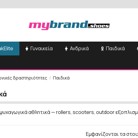
kElite
Γυναικεία
Ανδρικά
Παιδικά
νωνικές δραστηριότητες
Παιδικά
κά
ψυχαγωγικά αθλητικά — rollers, scooters, outdoor εξοπλισμ
Εμφανίζονται τα στοι