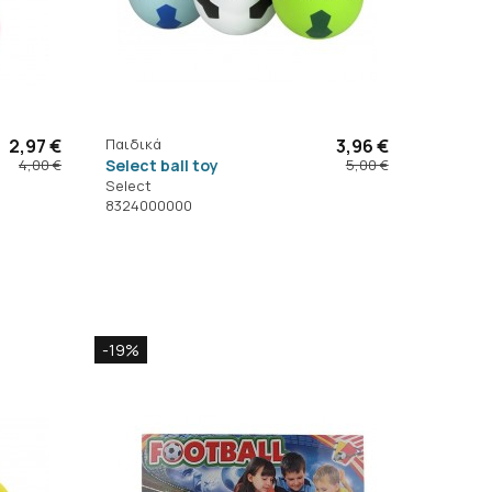
2,97 €
Παιδικά
3,96 €
Select ball toy
4,00 €
5,00 €
Select
8324000000
-19%