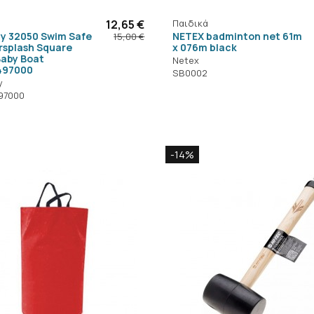
12,65 €
Παιδικά
y 32050 Swim Safe
NETEX badminton net 61m
15,00 €
splash Square
x 076m black
Baby Boat
Netex
497000
SB0002
y
97000
-14%