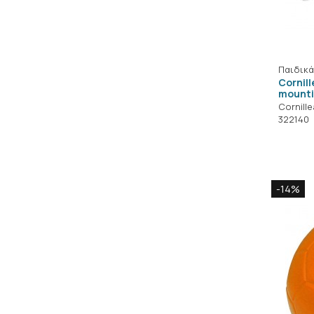
Παιδικά
Cornill
mounti
Cornill
322140
-14%