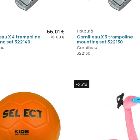
66,01 €
Παιδικά
eau X 4 trampoline
Cornilleau X 3 trampoline
76,00 €
ng set 322140
mounting set 322130
eau
Cornilleau
322130
-25%