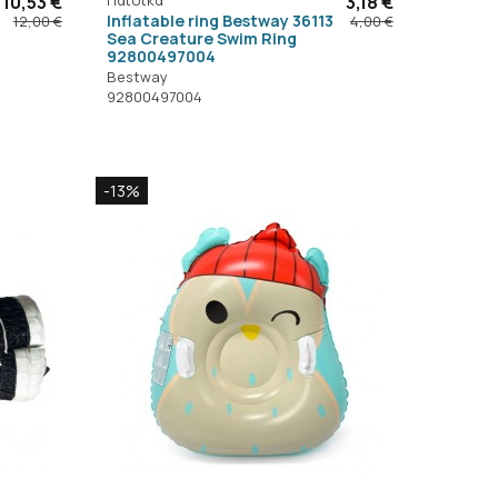
10,53 €
3,18 €
Inflatable ring Bestway 36113
12,00 €
4,00 €
Sea Creature Swim Ring
92800497004
Bestway
92800497004
-13%