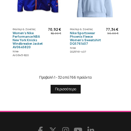
70,92 €
77,34 €
Φούτερ & Ζακέτες
Φούτερ & Ζακέτες
Women's Nike
Nike Sportswear
82,00 €
90,00 €
Performance NBA
Phoenix Fleece
New York Knicks
Women's Sweatshirt
Windbreaker Jacket
DQ5761407
AV0645820
Nike
Nike
DQ5761-407
AV0645-820
Προβολή 1 - 32 από 766 προϊόντα
Περισσότερα