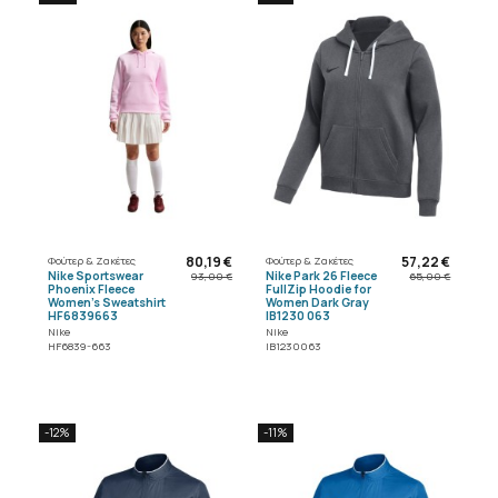
80,19 €
57,22 €
Φούτερ & Ζακέτες
Φούτερ & Ζακέτες
Nike Sportswear
Nike Park 26 Fleece
93,00 €
65,00 €
Phoenix Fleece
FullZip Hoodie for
Women's Sweatshirt
Women Dark Gray
HF6839663
IB1230 063
Nike
Nike
HF6839-663
IB1230063
-12%
-11%