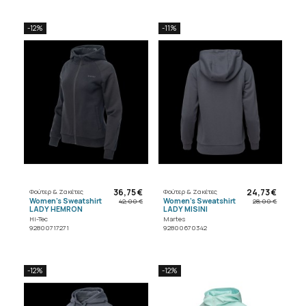
-12%
-11%
36,75 €
24,73 €
Φούτερ & Ζακέτες
Φούτερ & Ζακέτες
Women's Sweatshirt
Women's Sweatshirt
42,00 €
28,00 €
LADY HEMRON
LADY MISINI
Hi-Tec
Martes
92800717271
92800670342
-12%
-12%