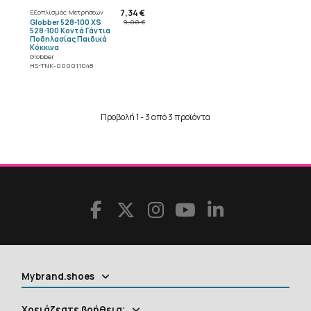
7,34 €
Εξοπλισμός Μετρήσεων
Globber 528-100 XS
9,00 €
528-100 Κοντά Γάντια
Ποδηλασίας Παιδικά
Κόκκινα
Globber
HS-TNK-000011048
Προβολή 1 - 3 από 3 προϊόντα
Mybrand.shoes
Χρειάζεστε βοήθεια;