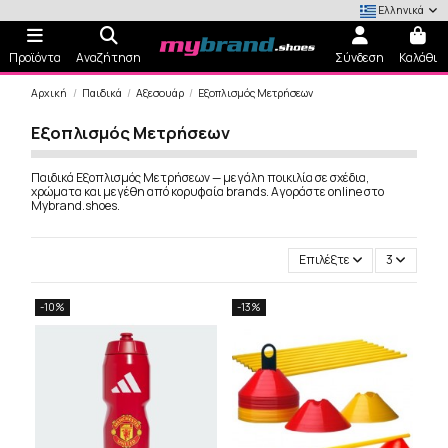
Ελληνικά
Προϊόντα
Αναζήτηση
Σύνδεση
Καλάθι
Αρχική
Παιδικά
Αξεσουάρ
Εξοπλισμός Μετρήσεων
Εξοπλισμός Μετρήσεων
Παιδικά Εξοπλισμός Μετρήσεων — μεγάλη ποικιλία σε σχέδια,
χρώματα και μεγέθη από κορυφαία brands. Αγοράστε online στο
Mybrand.shoes.
Επιλέξτε
3
-10%
-13%