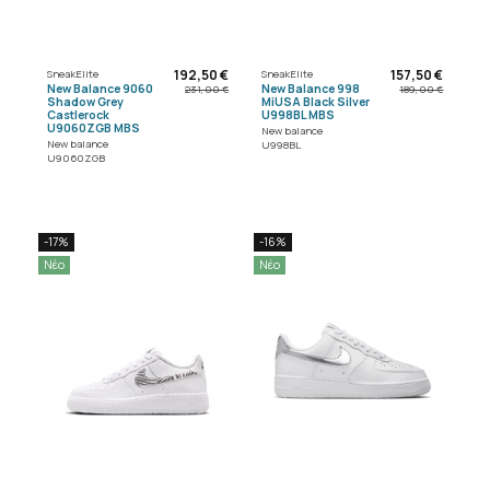
192,50 €
157,50 €
SneakElite
SneakElite
New Balance 9060
New Balance 998
231,00 €
189,00 €
Shadow Grey
MiUSA Black Silver
Castlerock
U998BL MBS
U9060ZGB MBS
New balance
New balance
U998BL
U9060ZGB
-17%
-16%
Νέο
Νέο