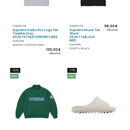
98,00 €
SneakElite
SneakElite
Supreme Arabic Box Logo Tee
Supreme Skunk Tee
118,00 €
'Heather Grey'
'Black'
SS26T67HEATHERGREY MBS
SS26T74BLACK
MBS
Supreme
Supreme
SS26T67-HEATHER-GREY
SS26T74-BLACK
105,00 €
126,00 €
-16%
-17%
Νέο
Νέο