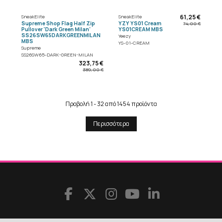
61,25 €
SneakElite
SneakElite
Supreme Shop Flag Half Zip
YZY YS01 Cream
74,00 €
Pullover 'Dark Green Milan'
YS01CREAM MBS
SS26SW65DARKGREENMILAN
Yeezy
MBS
YS-01-CREAM
Supreme
SS26SW65-DARK-GREEN-MILAN
323,75 €
389,00 €
Προβολή 1 - 32 από 1454 προϊόντα
Περισσότερα