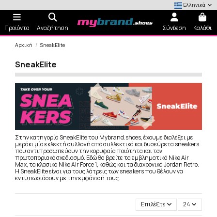
Ελληνικά
Προϊόντα
Αναζήτηση
Σύνδεση
Καλάθι
Αρχική
SneakElite
SneakElite
Στην κατηγορία SneakElite του Mybrand.shoes, έχουμε διαλέξει με
μεράκι μία εκλεκτή συλλογή από συλλεκτικά και δυσεύρετα sneakers
που αντιπροσωπεύουν την κορυφαία ποιότητα και τον
πρωτοποριακό σχεδιασμό. Εδώ θα βρείτε τα εμβληματικά Nike Air
Max, τα κλασικά Nike Air Force 1, καθώς και τα διαχρονικά Jordan Retro.
Η SneakElite είναι για τους λάτρεις των sneakers που θέλουν να
εντυπωσιάσουν με την εμφάνισή τους.
Επιλέξτε
24