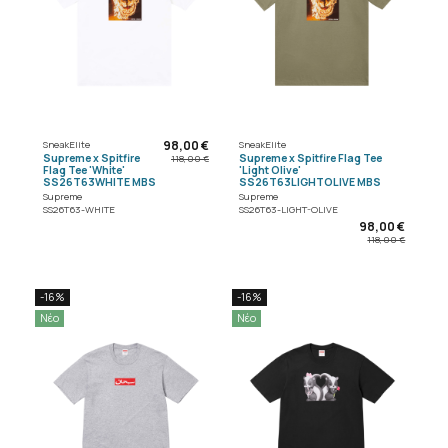
98,00 €
SneakElite
SneakElite
Supreme x Spitfire
Supreme x Spitfire Flag Tee
118,00 €
Flag Tee 'White'
'Light Olive'
SS26T63WHITE MBS
SS26T63LIGHTOLIVE MBS
Supreme
Supreme
SS26T63-WHITE
SS26T63-LIGHT-OLIVE
98,00 €
118,00 €
-16%
-16%
Νέο
Νέο