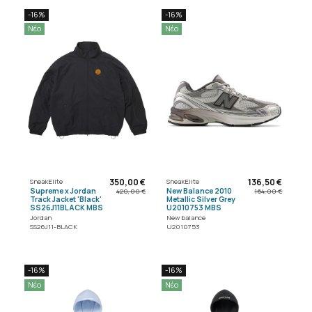
-16%
-16%
Νέο
Νέο
350,00 €
136,50 €
SneakElite
SneakElite
Supreme x Jordan
New Balance 2010
420,00 €
164,00 €
Track Jacket 'Black'
Metallic Silver Grey
SS26J11BLACK MBS
U2010753 MBS
Jordan
New balance
SS26J11-BLACK
U2010753
-16%
-16%
Νέο
Νέο