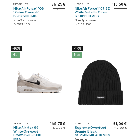
96,25 €
115,50 €
SneakElite
SneakElite
Nike Air Force 1 'GS
Nike Air Force 1 '07 SE
116,00 €
139,00 €
'Zebra Swoosh'
White Metallic Silver
IV5823100 MBS
IV5102100 MBS
Nike Sportswear
Nike Sportswear
IV5823-100
IV5102-100
-16%
-17%
Νέο
Νέο
148,75 €
91,00 €
SneakElite
SneakElite
Nike Air Max 90
Supreme Overdyed
179,00 €
110,00 €
White Orewood
Beanie 'Black'
Brown IV4695100
SS26BN6BLACK MBS
MBS
Supreme