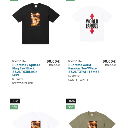
98,00 €
98,00 €
SneakElite
SneakElite
Supreme x Spitfire
Supreme World
118,00 €
118,00 €
Flag Tee 'Black'
Famous Tee 'White'
SS26T63BLACK
SS26T31WHITE MBS
MBS
Supreme
Supreme
SS26T31-WHITE
SS26T63-BLACK
-16%
-16%
Νέο
Νέο