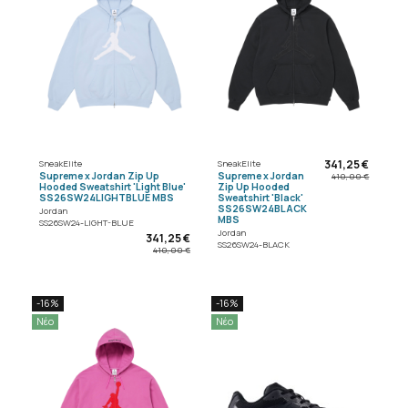
341,25 €
SneakElite
SneakElite
Supreme x Jordan Zip Up
Supreme x Jordan
410,00 €
Hooded Sweatshirt 'Light Blue'
Zip Up Hooded
SS26SW24LIGHTBLUE MBS
Sweatshirt 'Black'
SS26SW24BLACK
Jordan
MBS
SS26SW24-LIGHT-BLUE
Jordan
341,25 €
SS26SW24-BLACK
410,00 €
-16%
-16%
Νέο
Νέο