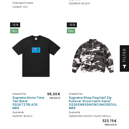
Nike Sportswear
SS26BN6-BLACK
IV4695-100
-16%
-16%
Νέο
Νέο
R
F
I
L
T
E
98,00 €
SneakElite
SneakElite
Supreme Alone Time
Supreme Shop Flag Half Zip
118,00 €
Tee 'Black'
Pullover 'Snow Camo Seoul'
SS26T27BLACK
SS26SW65SNOWCAMOSEOUL
MBS
MBS
Supreme
Supreme
SS26T27-BLACK
SS26SW65-SNOW-CAMO-SEOUL
323,75 €
389,00 €