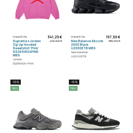
341,25 €
157,50 €
SneakElite
SneakElite
Supreme x Jordan
New Balance Abzorb
410,00 €
189,00 €
Zip Up Hooded
2000 Black
Sweatshirt 'Pink'
U2000ETB MBS
SS26SW24PINK
New balance
MBS
U2000ETB
Jordan
SS26SW24-PINK
-16%
-16%
Νέο
Νέο