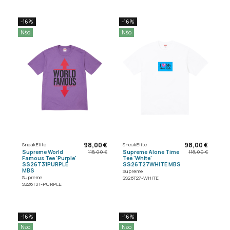
-16%
-16%
Νέο
Νέο
98,00 €
98,00 €
SneakElite
SneakElite
Supreme World
Supreme Alone Time
118,00 €
118,00 €
Famous Tee 'Purple'
Tee 'White'
SS26T31PURPLE
SS26T27WHITE MBS
MBS
Supreme
Supreme
SS26T27-WHITE
SS26T31-PURPLE
-16%
-16%
Νέο
Νέο