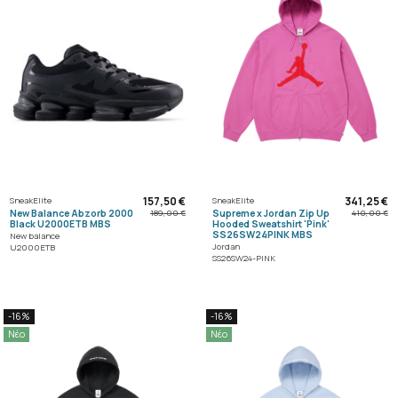
157,50 €
341,25 €
SneakElite
SneakElite
New Balance Abzorb 2000
Supreme x Jordan Zip Up
189,00 €
410,00 €
Black U2000ETB MBS
Hooded Sweatshirt 'Pink'
SS26SW24PINK MBS
New balance
Jordan
U2000ETB
SS26SW24-PINK
-16%
-16%
Νέο
Νέο