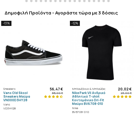
Δημοφιλή Προϊόντα - Αγοράστε τώρα με 3 δόσεις
-13%
-12%
56,47 €
20,02 €
Sneakers
Μπλουζάκια & Μπλούζες
Vans Old Skool
Nike Park VII Ανδρικό
65,00 €
23,00 €
Sneakers Μαύρα
Αθλητικό T-shirt
VN000D3HY28
Κοντομάνικο Dri-Fit
Μαύρο BV6708-010
Vans
Nike
VD3HY28
BV6708-010