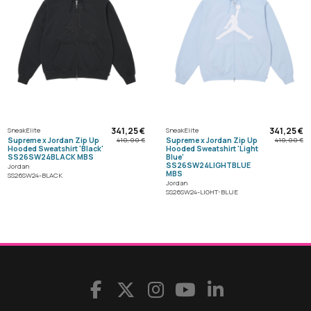
341,25 €
341,25 €
SneakElite
SneakElite
Supreme x Jordan Zip Up
Supreme x Jordan Zip Up
410,00 €
410,00 €
Hooded Sweatshirt 'Black'
Hooded Sweatshirt 'Light
SS26SW24BLACK MBS
Blue'
SS26SW24LIGHTBLUE
Jordan
MBS
SS26SW24-BLACK
Jordan
SS26SW24-LIGHT-BLUE