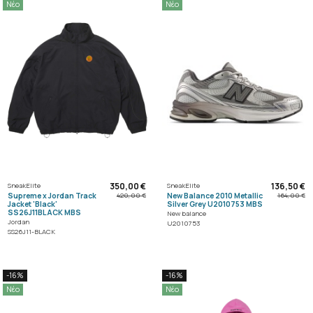
Νέο
Νέο
350,00 €
136,50 €
SneakElite
SneakElite
Supreme x Jordan Track
New Balance 2010 Metallic
420,00 €
164,00 €
Jacket 'Black'
Silver Grey U2010753 MBS
SS26J11BLACK MBS
New balance
Jordan
U2010753
SS26J11-BLACK
-16%
-16%
Νέο
Νέο