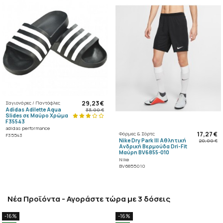
29,23 €
Σαγιονάρες / Παντόφλες
Adidas Adilette Aqua
33,00 €
Slides σε Μαύρο Χρώμα
F35543
adidas performance
17,27 €
Φόρμες & Σόρτς
F35543
Nike Dry Park III Αθλητική
20,00 €
Ανδρική Βερμούδα Dri-Fit
Μαύρη BV6855-010
Nike
BV6855010
Νέα Προϊόντα - Αγοράστε τώρα με 3 δόσεις
-16%
-16%