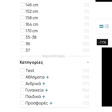
146 cm
2
152 cm
3
158 cm
3
164 cm
3
170 cm
2
35-38
3
-11%
36
10
37
10
περισσότερα...
Κατηγορίες
Test
12
Αθλήματα
19
Ανδρικά
71
Γυναικεία
84
Παιδικά
4
Προσφορές
12