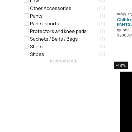
Low
4
Other Accessories
16
Φόρμες
Pants
1
Childr
Pants, shorts
15
PANTS 
Iguana
Protectors and knee pads
1
928006
Sachets / Belts / Bags
1
Shirts
1
Shoes
2
περισσότερα...
-18%