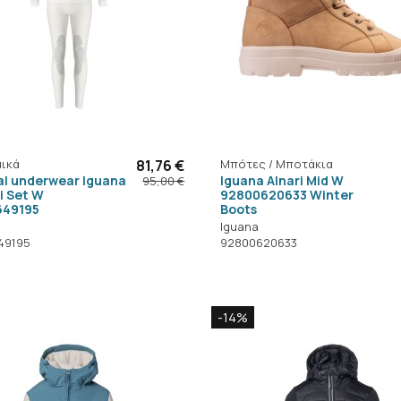
ικά
81,76 €
Μπότες / Μποτάκια
l underwear Iguana
Iguana Alnari Mid W
95,00 €
i Set W
92800620633 Winter
649195
Boots
Iguana
49195
92800620633
-14%