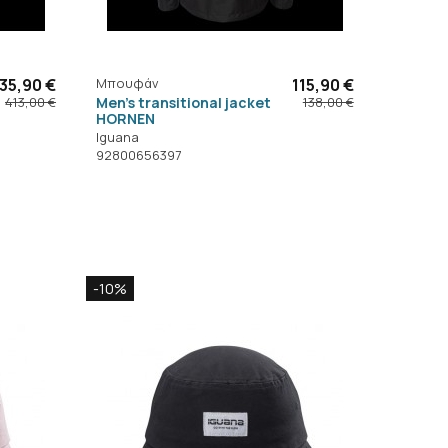
35,90 €
Μπουφάν
115,90 €
Men's transitional jacket
413,00 €
138,00 €
HORNEN
Iguana
92800656397
-10%