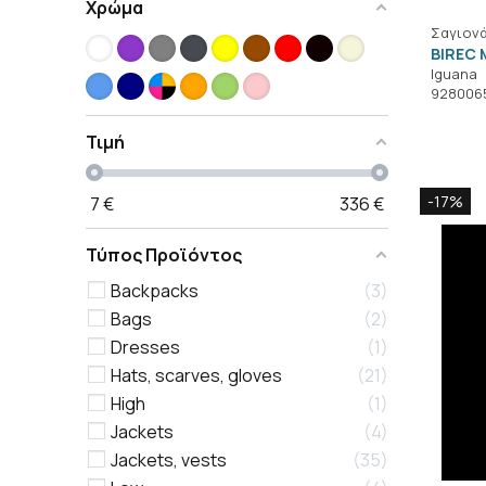
Χρώμα
Σαγιονά
BIREC M
Iguana
9280065
Τιμή
-17%
7
€
336
€
Τύπος Προϊόντος
Backpacks
3
Bags
2
Dresses
1
Hats, scarves, gloves
21
High
1
Jackets
4
Jackets, vests
35