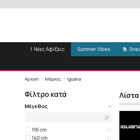
Νέες Αφίξεις
Snea
Summer Vibes
Αρχική
Μάρκες
Iguana
Φίλτρο κατά
Λίστα
Μέγεθος
116 cm
1
140 cm
2