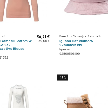
ικά
34,71 €
Καπέλα / Σκούφοι / Κασκόλ
 Gambell Bottom W
Iguana Hat Viamo W
39,00 €
621952
92800596199
active Blouse
Iguana
92800596199
21952
-13%