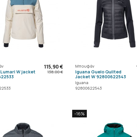
άν
115,90 €
Μπουφάν
 Lumari W jacket
Iguana Guelo Quilted
138,00 €
622533
Jacket W 92800622543
Iguana
22533
92800622543
-16%