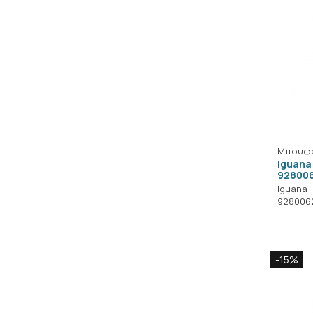
Μπουφ
Iguana
92800
Iguana
928006
-15%