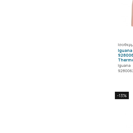
Ισοθερμ
Iguana
92800
Thermo
Iguana
928006
-13%