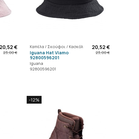
20,52 €
Καπέλα / Σκούφοι / Κασκόλ
20,52 €
Iguana Hat Viamo
23,00 €
23,00 €
92800596201
Iguana
92800596201
-12%