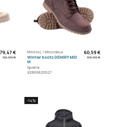
79,47 €
Μπότες / Μποτάκια
60,59 €
Winter boots DEMIRY MID
92,00 €
69,00 €
M
Iguana
92800620527
-14%