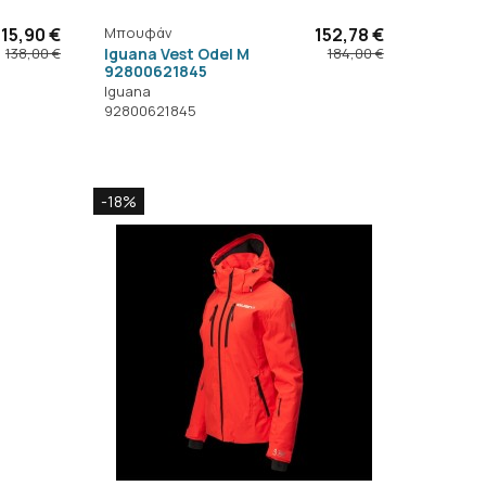
115,90 €
Μπουφάν
152,78 €
Iguana Vest Odel M
138,00 €
184,00 €
92800621845
Iguana
92800621845
-18%