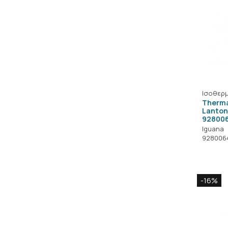
Ισοθερμ
Therma
Lanton
92800
Iguana
928006
-16%