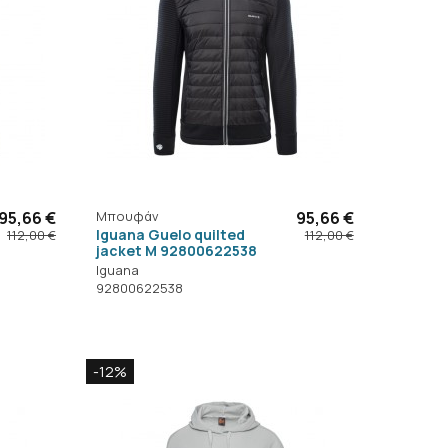
95,66 €
Μπουφάν
95,66 €
Iguana Guelo quilted
112,00 €
112,00 €
jacket M 92800622538
Iguana
92800622538
-12%