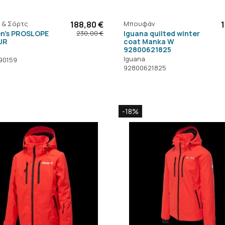
 & Σόρτς
188,80 €
Μπουφάν
en's PROSLOPE
Iguana quilted winter
230,00 €
JR
coat Manka W
92800621825
Iguana
90159
92800621825
-18%