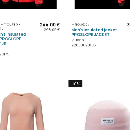
 - Φούτερ -
244,00 €
Μπουφάν
3
άν
Men's insulated jacket
298,00 €
n's insulated
PROSLOPE JACKET
 PROSLOPE
Iguana
 JR
92800690186
90175
-10%