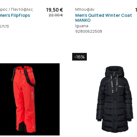
ρες / Παντόφλες
19,50 €
Μπουφάν
en's FlipFlops
Men's Quilted Winter Coat
22,00 €
MANKO
Iguana
7173
92800622508
-16%