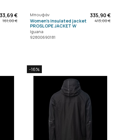
133,69 €
Μπουφάν
335,90 €
Women's insulated jacket
161,00 €
413,00 €
PROSLOPE JACKET W
Iguana
92800690181
-16%