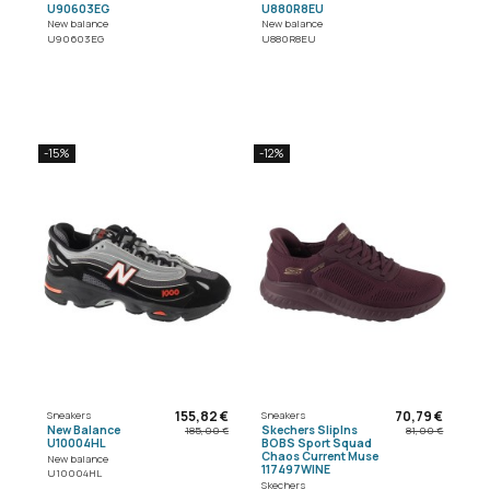
U90603EG
U880R8EU
New balance
New balance
U90603EG
U880R8EU
-15%
-12%
155,82 €
70,79 €
Sneakers
Sneakers
New Balance
Skechers SlipIns
185,00 €
81,00 €
U10004HL
BOBS Sport Squad
Chaos Current Muse
New balance
117497WINE
U10004HL
Skechers