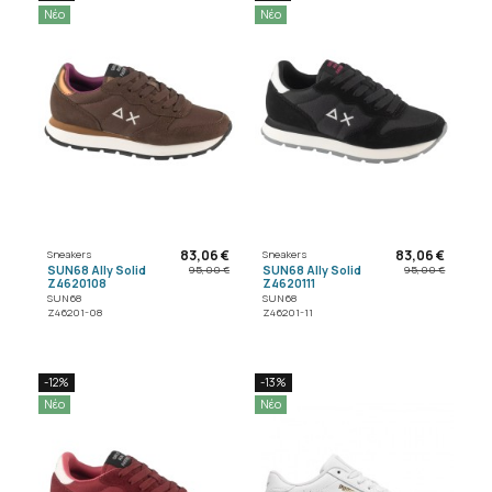
Νέο
Νέο
83,06 €
83,06 €
Sneakers
Sneakers
SUN68 Ally Solid
SUN68 Ally Solid
95,00 €
95,00 €
Z4620108
Z4620111
SUN68
SUN68
Z46201-08
Z46201-11
-12%
-13%
Νέο
Νέο