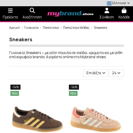
Ελληνικά
Προϊόντα
Αναζήτηση
Σύνδεση
Καλάθι
Αρχική
Γυναικεία
Παπούτσια
Παπούτσια Μόδας
Sneakers
Sneakers
Γυναικεία Sneakers — μεγάλη ποικιλία σε σχέδια, χρώματα και μεγέθη
από κορυφαία brands. Αγοράστε online στο Mybrand.shoes.
Επιλέξτε
24
-14%
-14%
Νέο
Νέο