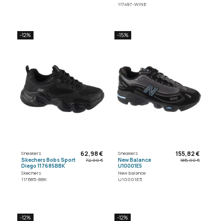
117497-WINE
-12%
-15%
62,98 €
155,82 €
Sneakers
Sneakers
Skechers Bobs Sport
New Balance
72,00 €
185,00 €
Diego 117685BBK
U10001E5
Skechers
New balance
117685-BBK
U10001E5
-12%
-12%