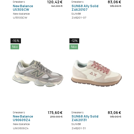
120,42 €
83,06 €
Sneakers
Sneakers
New Balance
SUN68 Ally Solid
141,00 €
95,00 €
U530SCW
Z4620107
New balance
SUN68
U530SCW
Z46201-07
-16%
-12%
Νέο
Νέο
175,60 €
83,06 €
Sneakers
Sneakers
New Balance
SUN68 Ally Solid
210,00 €
95,00 €
U90609Z4
Z4620131
New balance
SUN68
U90609Z4
Z46201-31