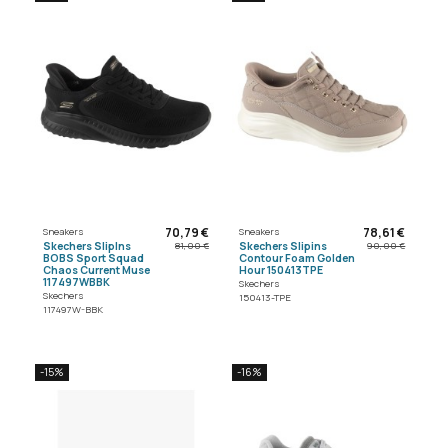
70,79 €
78,61 €
Sneakers
Sneakers
Skechers SlipIns
Skechers Slipins
81,00 €
90,00 €
BOBS Sport Squad
Contour Foam Golden
Chaos Current Muse
Hour 150413TPE
117497WBBK
Skechers
Skechers
150413-TPE
117497W-BBK
-15%
-16%