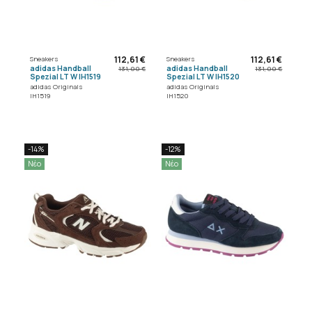
112,61 €
112,61 €
Sneakers
Sneakers
adidas Handball
adidas Handball
131,00 €
131,00 €
Spezial LT W IH1519
Spezial LT W IH1520
adidas Originals
adidas Originals
IH1519
IH1520
-14%
-12%
Νέο
Νέο