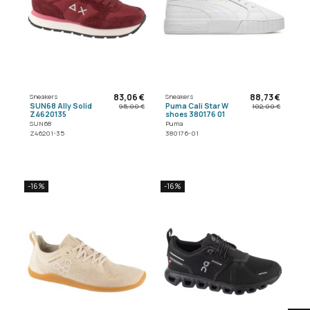
83,06 €
88,73 €
Sneakers
Sneakers
SUN68 Ally Solid
Puma Cali Star W
95,00 €
102,00 €
Z4620135
shoes 380176 01
SUN68
Puma
Z46201-35
380176-01
-16%
-16%