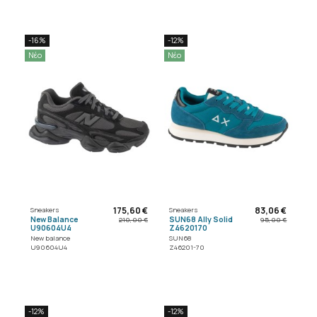
-16%
-12%
Νέο
Νέο
175,60 €
83,06 €
Sneakers
Sneakers
New Balance
SUN68 Ally Solid
210,00 €
95,00 €
U90604U4
Z4620170
New balance
SUN68
U90604U4
Z46201-70
-12%
-12%