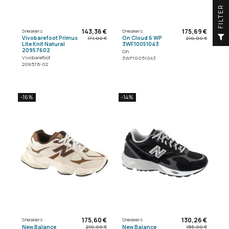
R
143,36 €
175,69 €
Sneakers
Sneakers
F
I
L
T
E
Vivobarefoot Primus
On Cloud 6 WP
171,00 €
210,00 €
Lite Knit Natural
3WF10051043
20957602
On
Vivobarefoot
3WF10051043
209576-02
-16%
-14%
175,60 €
130,26 €
Sneakers
Sneakers
New Balance
New Balance
210,00 €
153,00 €