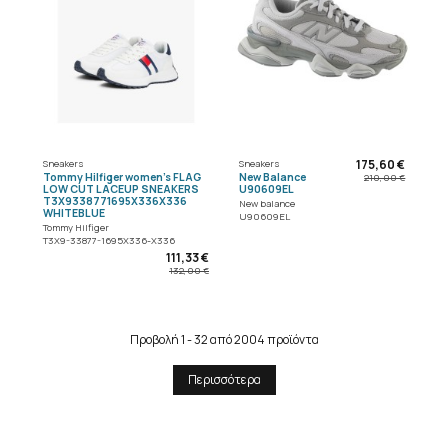
175,60 €
Sneakers
Sneakers
Tommy Hilfiger women's FLAG
New Balance
210,00 €
LOW CUT LACEUP SNEAKERS
U90609EL
T3X9338771695X336X336
New balance
WHITEBLUE
U90609EL
Tommy Hilfiger
T3X9-33877-1695X336-X336
111,33 €
132,00 €
Προβολή 1 - 32 από 2004 προϊόντα
Περισσότερα