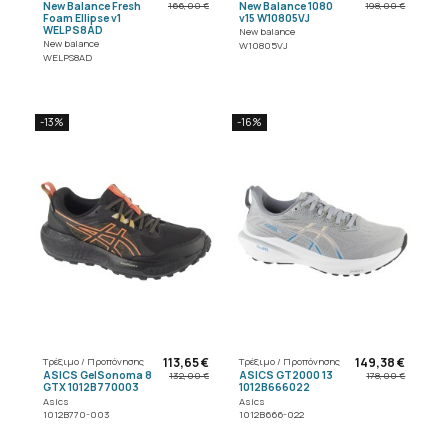
New Balance Fresh
New Balance 1080
166,00 €
198,00 €
Foam Ellipse v1
v15 W10805VJ
WELPS8AD
New balance
New balance
W10805VJ
WELPS8AD
-13%
-16%
113,65 €
149,38 €
Τρέξιμο / Προπόνησης
Τρέξιμο / Προπόνησης
ASICS GelSonoma 8
ASICS GT2000 13
132,00 €
178,00 €
GTX 1012B770003
1012B666022
Asics
Asics
1012B770-003
1012B666-022