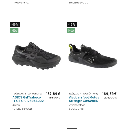
1176573-FYZ
1012B936-500
-16%
-16%
Νέο
Νέο
157,89 €
169,39 €
Τρέξιμο / Προπόνησης
Τρέξιμο / Προπόνησης
ASICS GelTrabuco
Vivobarefoot Motus
188,00 €
203,00 €
14 GTX 1012B936002
Strength 30949015
Asics
Vivobarefoot
1012B936-002
309490-15