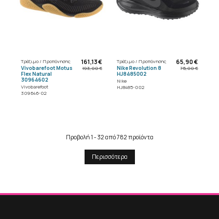
161,13 €
65,90 €
Τρέξιμο / Προπόνησης
Τρέξιμο / Προπόνησης
Vivobarefoot Motus
Nike Revolution 8
193,00 €
75,00 €
Flex Natural
HJ8485002
30964602
Nike
Vivobarefoot
HJ8485-002
309646-02
Προβολή 1 - 32 από 782 προϊόντα
Περισσότερα