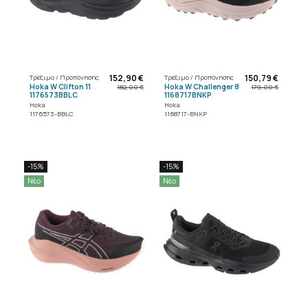
152,90 €
150,79 €
Τρέξιμο / Προπόνησης
Τρέξιμο / Προπόνησης
Hoka W Clifton 11
Hoka W Challenger 8
182,00 €
179,00 €
1176573BBLC
1168717BNKP
Hoka
Hoka
1176573-BBLC
1168717-BNKP
-15%
-15%
Νέο
Νέο