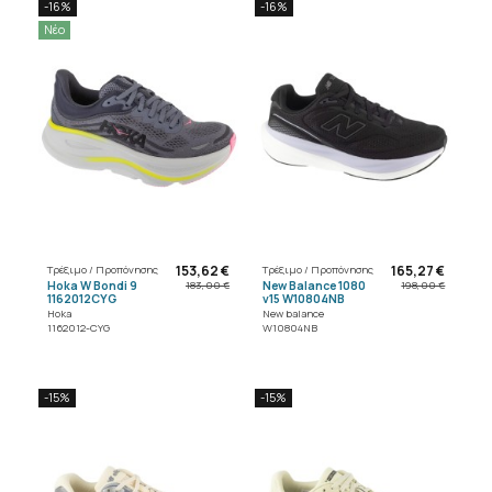
-16%
-16%
Νέο
153,62 €
165,27 €
Τρέξιμο / Προπόνησης
Τρέξιμο / Προπόνησης
Hoka W Bondi 9
New Balance 1080
183,00 €
198,00 €
1162012CYG
v15 W10804NB
Hoka
New balance
1162012-CYG
W10804NB
-15%
-15%