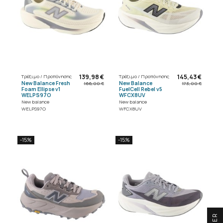
139,98 €
145,43 €
Τρέξιμο / Προπόνησης
Τρέξιμο / Προπόνησης
New Balance Fresh
New Balance
166,00 €
173,00 €
Foam Ellipse v1
FuelCell Rebel v5
WELPS97O
WFCX8UV
New balance
New balance
WELPS97O
WFCX8UV
-15%
-15%