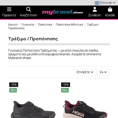
Ελληνικά
Προϊόντα
Αναζήτηση
Σύνδεση
Καλάθι
Αρχική
Γυναικεία
Παπούτσια
Παπούτσια Αθλητικά
Τρέξιμο /
Προπόνησης
Τρέξιμο / Προπόνησης
Γυναικεία Παπούτσια Τρεξίματος — μεγάλη ποικιλία σε σχέδια,
χρώματα και μεγέθη από κορυφαία brands. Αγοράστε online στο
Mybrand.shoes.
Επιλέξτε
24
-15%
-15%
Νέο
Νέο