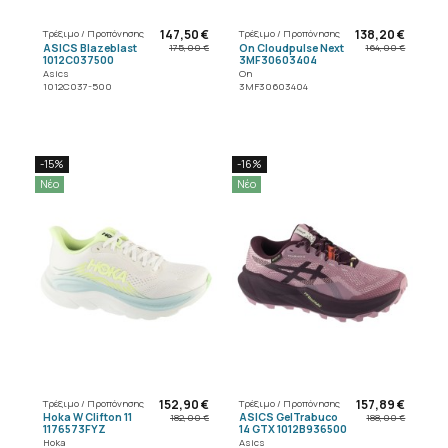
147,50 €
138,20 €
Τρέξιμο / Προπόνησης
Τρέξιμο / Προπόνησης
ASICS Blazeblast
On Cloudpulse Next
175,00 €
164,00 €
1012C037500
3MF30603404
Asics
On
1012C037-500
3MF30603404
-15%
-16%
Νέο
Νέο
152,90 €
157,89 €
Τρέξιμο / Προπόνησης
Τρέξιμο / Προπόνησης
Hoka W Clifton 11
ASICS GelTrabuco
182,00 €
188,00 €
1176573FYZ
14 GTX 1012B936500
Hoka
Asics