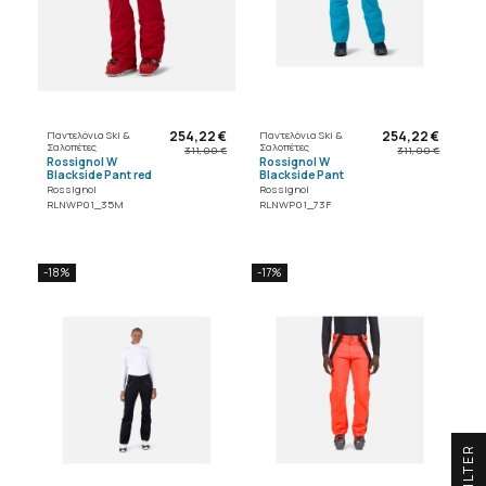
254,22 €
254,22 €
Παντελόνια Ski &
Παντελόνια Ski &
Σαλοπέτες
Σαλοπέτες
311,00 €
311,00 €
Rossignol W
Rossignol W
Blackside Pant red
Blackside Pant
Rossignol
Rossignol
RLNWP01_35M
RLNWP01_73F
-18%
-17%
R