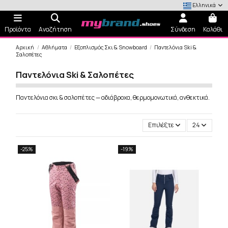
Ελληνικά
Προϊόντα
Αναζήτηση
Σύνδεση
Καλάθι
Αρχική
Αθλήματα
Εξοπλισμός Σκι & Snowboard
Παντελόνια Ski &
Σαλοπέτες
Παντελόνια Ski & Σαλοπέτες
Παντελόνια σκι & σαλοπέτες — αδιάβροχα, θερμομονωτικά, ανθεκτικά.
Επιλέξτε
24
-25%
-19%