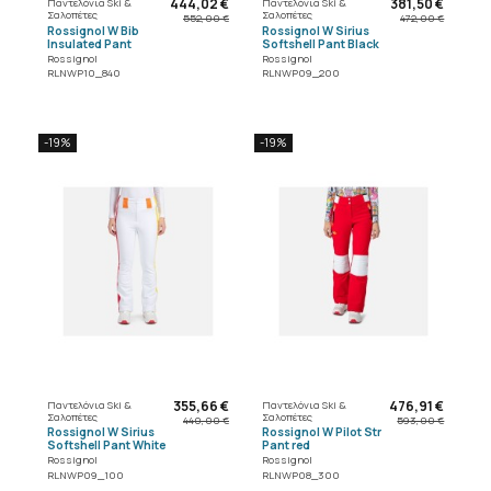
444,02 €
381,50 €
Παντελόνια Ski &
Παντελόνια Ski &
Σαλοπέτες
Σαλοπέτες
552,00 €
472,00 €
Rossignol W Bib
Rossignol W Sirius
Insulated Pant
Softshell Pant Black
Rossignol
Rossignol
RLNWP10_840
RLNWP09_200
-19%
-19%
355,66 €
476,91 €
Παντελόνια Ski &
Παντελόνια Ski &
Σαλοπέτες
Σαλοπέτες
440,00 €
593,00 €
Rossignol W Sirius
Rossignol W Pilot Str
Softshell Pant White
Pant red
Rossignol
Rossignol
RLNWP09_100
RLNWP08_300