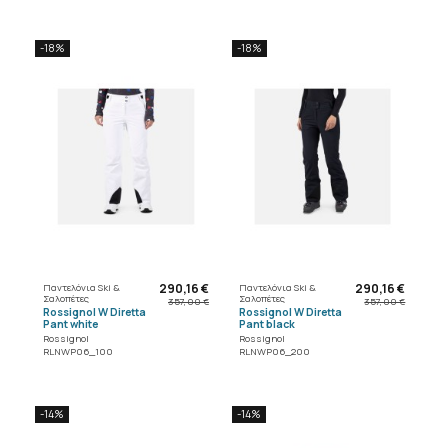
-18%
-18%
290,16 €
290,16 €
Παντελόνια Ski &
Παντελόνια Ski &
Σαλοπέτες
Σαλοπέτες
357,00 €
357,00 €
Rossignol W Diretta
Rossignol W Diretta
Pant white
Pant black
Rossignol
Rossignol
RLNWP06_100
RLNWP06_200
-14%
-14%