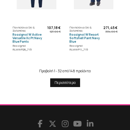
107,18 €
271,45 €
Παντελόνια Ski &
Παντελόνια Ski &
Σαλοπέτες
Σαλοπέτες
127,00 €
334,00 €
Rossignol W Active
Rossignol W Resort
Versatile Xc Pt Navy
Softshell Pant Navy
Blue Pants
Blue
Rossignol
Rossignol
RLMWP28_715
RLMWP11_715
Προβολή 1 - 32 από 148 προϊόντα
Περισσότερα