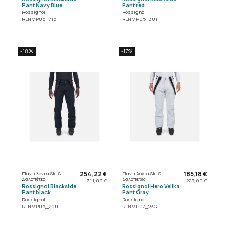
Pant Navy Blue
Pant red
Rossignol
Rossignol
RLNMP05_715
RLNMP05_301
-18%
-17%
254,22 €
185,18 €
Παντελόνια Ski &
Παντελόνια Ski &
Σαλοπέτες
Σαλοπέτες
311,00 €
225,00 €
Rossignol Blackside
Rossignol Hero Velika
Pant black
Pant Gray
Rossignol
Rossignol
RLNMP05_200
RLNMP07_23Q