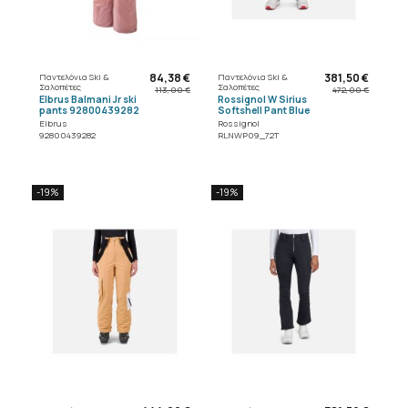
84,38 €
381,50 €
Παντελόνια Ski &
Παντελόνια Ski &
Σαλοπέτες
Σαλοπέτες
113,00 €
472,00 €
Elbrus Balmani Jr ski
Rossignol W Sirius
pants 92800439282
Softshell Pant Blue
Elbrus
Rossignol
92800439282
RLNWP09_72T
-19%
-19%