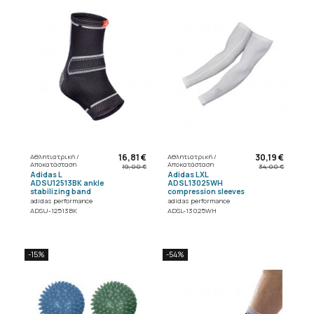
16,81 €
30,19 €
Αθλητιατρική /
Αθλητιατρική /
Αποκατάσταση
Αποκατάσταση
19,00 €
34,00 €
Adidas L
Adidas LXL
ADSU12513BK ankle
ADSL13025WH
stabilizing band
compression sleeves
adidas performance
adidas performance
ADSU-12513BK
ADSL-13025WH
-15%
-54%