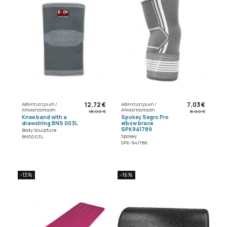
12,72 €
7,03 €
Αθλητιατρική /
Αθλητιατρική /
Αποκατάσταση
Αποκατάσταση
18,00 €
8,00 €
Knee band with a
Spokey Segro Pro
drawstring BNS 003L
elbow brace
SPK941789
Body Sculpture
Spokey
BNS003L
SPK-941789
-13%
-16%