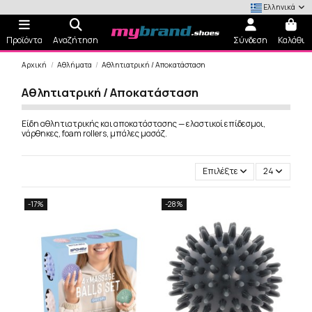
Ελληνικά
Προϊόντα
Αναζήτηση
Σύνδεση
Καλάθι
Αρχική
Αθλήματα
Αθλητιατρική / Αποκατάσταση
Αθλητιατρική / Αποκατάσταση
Είδη αθλητιατρικής και αποκατάστασης — ελαστικοί επίδεσμοι,
νάρθηκες, foam rollers, μπάλες μασάζ.
Επιλέξτε
24
-17%
-28%