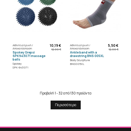
10,19 €
5,50 €
Αθλητιατρική /
Αθλητιατρική /
Αποκατάσταση
Αποκατάσταση
12,00 €
12,00 €
Spokey Grepsi
Ankle band with a
SPK943071 massage
drawstring BNS 005XL
balls
Body Sculpture
Spokey
BNS005XL
SPK-943071
Προβολή 1 - 32 από 130 προϊόντα
Περισσότερα