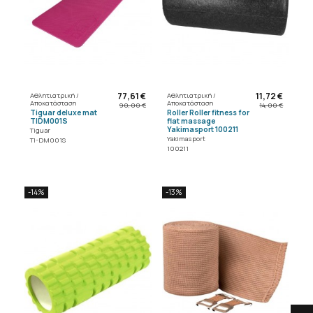
77,61 €
11,72 €
Αθλητιατρική /
Αθλητιατρική /
Αποκατάσταση
Αποκατάσταση
90,00 €
14,00 €
Tiguar deluxe mat
Roller Roller fitness for
TIDM001S
flat massage
Yakimasport 100211
Tiguar
Yakimasport
TI-DM001S
100211
-14%
-13%