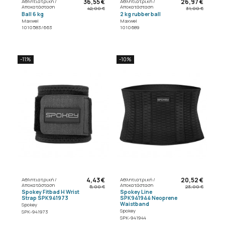
36,55 €
26,97 €
Αθλητιατρική /
Αθλητιατρική /
Αποκατάσταση
Αποκατάσταση
42,00 €
31,00 €
Ball 6 kg
2 kg rubber ball
Maxwel
Maxwel
1010583/663
1010689
-11%
-10%
4,43 €
20,52 €
Αθλητιατρική /
Αθλητιατρική /
Αποκατάσταση
Αποκατάσταση
5,00 €
23,00 €
Spokey Fitbad H Wrist
Spokey Line
Strap SPK941973
SPK941944 Neoprene
Waistband
Spokey
Spokey
SPK-941973
SPK-941944