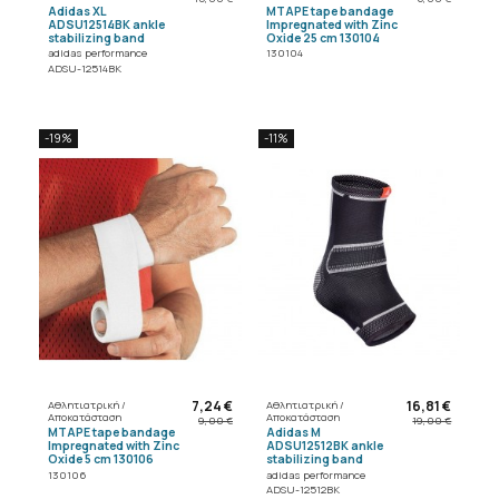
Adidas XL
MTAPE tape bandage
ADSU12514BK ankle
Impregnated with Zinc
stabilizing band
Oxide 25 cm 130104
adidas performance
130104
ADSU-12514BK
-19%
-11%
7,24 €
16,81 €
Αθλητιατρική /
Αθλητιατρική /
Αποκατάσταση
Αποκατάσταση
9,00 €
19,00 €
MTAPE tape bandage
Adidas M
Impregnated with Zinc
ADSU12512BK ankle
Oxide 5 cm 130106
stabilizing band
130106
adidas performance
ADSU-12512BK