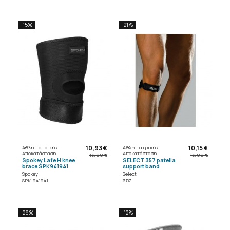
-15%
-21%
10,93 €
10,15 €
Αθλητιατρική /
Αθλητιατρική /
Αποκατάσταση
Αποκατάσταση
13,00 €
13,00 €
Spokey Lafe H knee
SELECT 357 patella
brace SPK941941
support band
Spokey
Select
SPK-941941
357
-29%
-12%