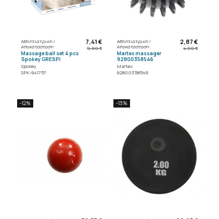
7,41 €
2,87 €
Αθλητιατρική /
Αθλητιατρική /
Αποκατάσταση
Αποκατάσταση
9,00 €
4,00 €
Massage ball set 4 pcs
Martes massager
Spokey GRESPI
92800358546
Spokey
Martes
SPK-941757
92800358546
-12%
-13%