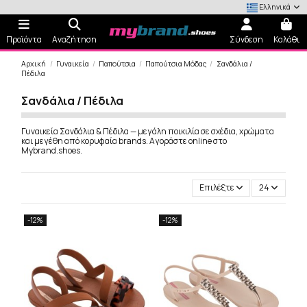
Ελληνικά
Προϊόντα
Αναζήτηση
Σύνδεση
Καλάθι
Αρχική
Γυναικεία
Παπούτσια
Παπούτσια Μόδας
Σανδάλια /
Πέδιλα
Σανδάλια / Πέδιλα
Γυναικεία Σανδάλια & Πέδιλα — μεγάλη ποικιλία σε σχέδια, χρώματα
και μεγέθη από κορυφαία brands. Αγοράστε online στο
Mybrand.shoes.
Επιλέξτε
24
-12%
-12%