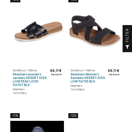
R
F
I
L
T
E
66,11 €
66,11 €
Σανδάλια / Πέδιλα
Σανδάλια / Πέδιλα
Skechers women's
Skechers Women's
76,00 €
76,00 €
sandals DESERT KISS
Sandals DESERT KISS
LOW PEAK LOOK
LOW 114705 BLK
114707 BLK
Skechers
Skechers
114705BLK
114707BLK
-11%
-12%