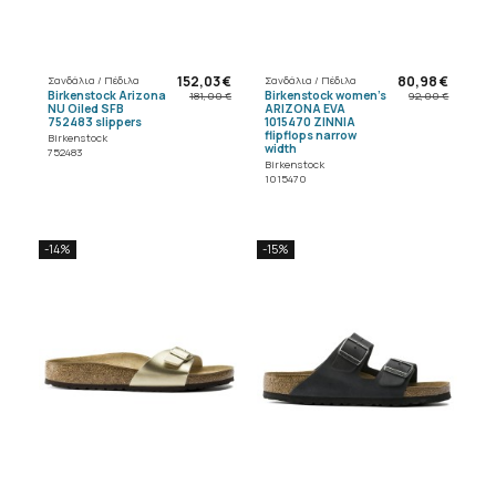
152,03 €
80,98 €
Σανδάλια / Πέδιλα
Σανδάλια / Πέδιλα
Birkenstock Arizona
Birkenstock women's
181,00 €
92,00 €
NU Oiled SFB
ARIZONA EVA
752483 slippers
1015470 ZINNIA
flipflops narrow
Birkenstock
width
752483
Birkenstock
1015470
-14%
-15%