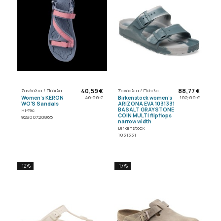
40,59 €
88,77 €
Σανδάλια / Πέδιλα
Σανδάλια / Πέδιλα
Women's KERON
Birkenstock women's
46,00 €
102,00 €
WO'S Sandals
ARIZONA EVA 1031331
BASALT GRAYSTONE
Hi-Tec
COIN MULTI flipflops
92800720865
narrow width
Birkenstock
1031331
-12%
-17%