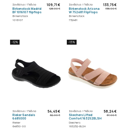
109,71 €
133,75 €
Σανδάλια / Πέδιλα
Σανδάλια / Πέδιλα
Birkenstock Madrid
Birkenstock Arizona
128,00 €
158,00 €
BF 1016107 flipflops
W 752481 FlipFlops
Birkenstock
Birkenstock
1016107
752481
-12%
-13%
54,45 €
58,24 €
Σανδάλια / Πέδιλα
Σανδάλια / Πέδιλα
Rieker Sandals
Skechers Lifted
62,00 €
67,00 €
6485000
Comfort 163252BLSH
Rieker
Skechers
64850-00
163252-BLSH