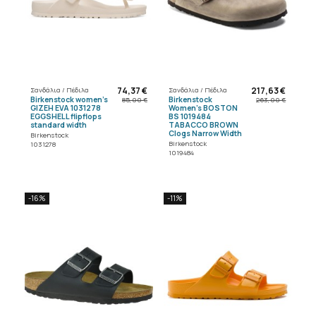
74,37 €
217,63 €
Σανδάλια / Πέδιλα
Σανδάλια / Πέδιλα
Birkenstock women's
Birkenstock
85,00 €
263,00 €
GIZEH EVA 1031278
Women's BOSTON
EGGSHELL flipflops
BS 1019484
standard width
TABACCO BROWN
Clogs Narrow Width
Birkenstock
Birkenstock
1031278
1019484
-16%
-11%