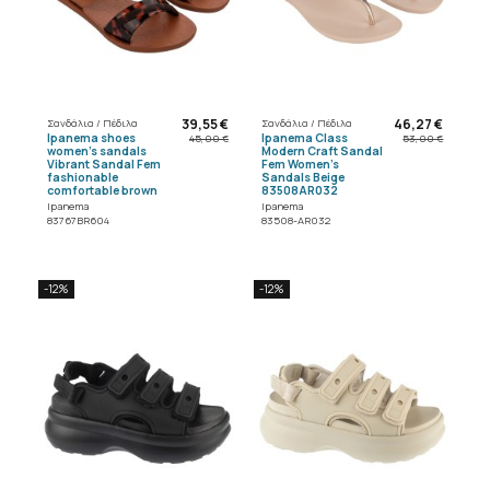
39,55 €
46,27 €
Σανδάλια / Πέδιλα
Σανδάλια / Πέδιλα
Ipanema shoes
Ipanema Class
45,00 €
53,00 €
women's sandals
Modern Craft Sandal
Vibrant Sandal Fem
Fem Women's
fashionable
Sandals Beige
comfortable brown
83508AR032
Ipanema
Ipanema
83767BR604
83508-AR032
-12%
-12%