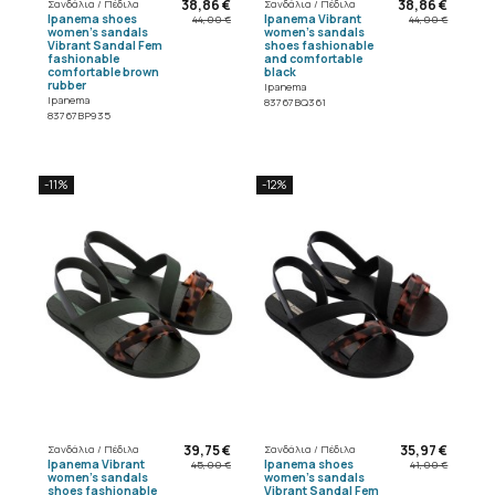
38,86 €
38,86 €
Σανδάλια / Πέδιλα
Σανδάλια / Πέδιλα
Ipanema shoes
Ipanema Vibrant
44,00 €
44,00 €
women's sandals
women's sandals
Vibrant Sandal Fem
shoes fashionable
fashionable
and comfortable
comfortable brown
black
rubber
Ipanema
Ipanema
83767BQ361
83767BP935
-11%
-12%
39,75 €
35,97 €
Σανδάλια / Πέδιλα
Σανδάλια / Πέδιλα
Ipanema Vibrant
Ipanema shoes
45,00 €
41,00 €
women's sandals
women's sandals
shoes fashionable
Vibrant Sandal Fem