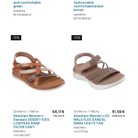
and comfortable
fashionable
green
comfortable black
brown
Ipanema
Ipanema
83767BR605
83767BP932
-13%
-13%
66,11 €
91,56 €
Σανδάλια / Πέδιλα
Σανδάλια / Πέδιλα
Skechers Women's
Skechers Women's GO
76,00 €
106,00 €
Sandals DESERT KISS
WALK FLEX SANDAL
LOW PEAK RANK
EMMA 141473 TAN
114709 CSNT
Skechers
Skechers
141473TAN
114709CSNT