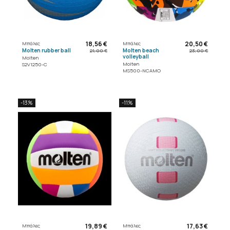
18,56 €
20,50 €
Μπάλες
Μπάλες
Molten rubber ball
Molten beach
21,00 €
23,00 €
volleyball
Molten
Molten
S2V1250-C
MS500-NCAMO
-13%
-11%
19,89 €
17,63 €
Μπάλες
Μπάλες