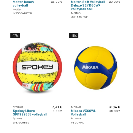
Molten beach
Molten Soft Volleyball
23,00 €
20,00 €
volleyball
Deluxe S2Y1550WP
volleyball ball
Molten
Molten
MS500-NEON
S2Y1550-WP
-17%
-11%
7,41 €
31,14 €
Μπάλες
Μπάλες
Spokey Libero
Mikasa V360WL
9,00 €
35,00 €
SPK929835 volleyball
Volleyball
Spokey
Mikasa
SPK-929835
V360W-L