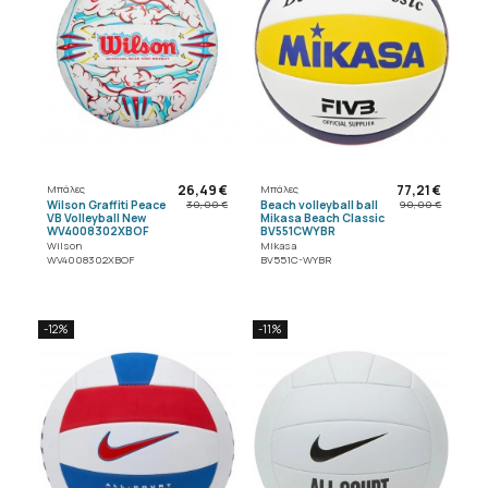
26,49 €
77,21 €
Μπάλες
Μπάλες
Wilson Graffiti Peace
Beach volleyball ball
30,00 €
90,00 €
VB Volleyball New
Mikasa Beach Classic
WV4008302XBOF
BV551CWYBR
Wilson
Mikasa
WV4008302XBOF
BV551C-WYBR
-12%
-11%