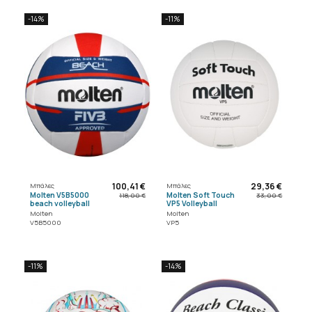
-14%
-11%
100,41 €
29,36 €
Μπάλες
Μπάλες
Molten V5B5000
Molten Soft Touch
118,00 €
33,00 €
beach volleyball
VP5 Volleyball
Molten
Molten
V5B5000
VP5
-11%
-14%