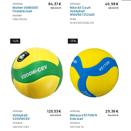
84,37 €
40,98 €
Μπάλες
Μπάλες
Molten V5M5000
Nike All Court
98,00 €
48,00 €
Flistatec ball
Volleyball
N100907212405
Molten
Nike
V5M 5000
N.100.9072.124.05
-14%
-13%
125,53 €
29,36 €
Μπάλες
Μπάλες
Volleyball
Mikasa VS170W N
147,00 €
34,00 €
V200WCEV
Kids ball
Mikasa
Mikasa
V200W-CEV
VS170W-N