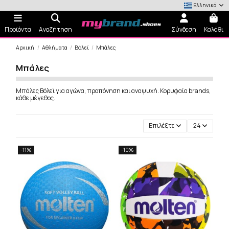
Ελληνικά
Προϊόντα
Αναζήτηση
Σύνδεση
Καλάθι
Αρχική
Αθλήματα
Βόλεϊ
Μπάλες
Μπάλες
Μπάλες Βόλεϊ για αγώνα, προπόνηση και αναψυχή. Κορυφαία brands,
κάθε μέγεθος.
Επιλέξτε
24
-11%
-10%