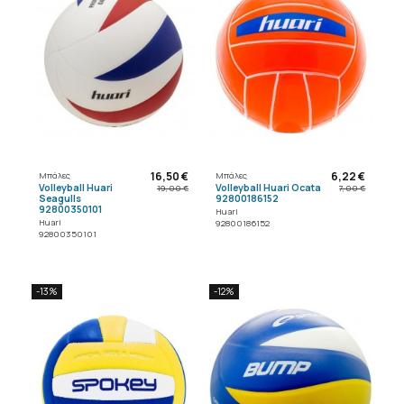
16,50 €
6,22 €
Μπάλες
Μπάλες
Volleyball Huari
Volleyball Huari Ocata
19,00 €
7,00 €
Seagulls
92800186152
92800350101
Huari
Huari
92800186152
92800350101
-13%
-12%