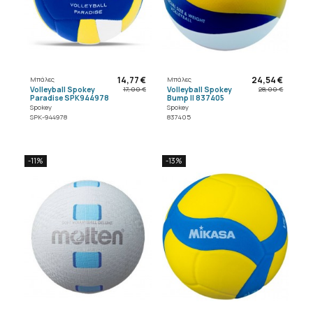
14,77 €
24,54 €
Μπάλες
Μπάλες
Volleyball Spokey
Volleyball Spokey
17,00 €
28,00 €
Paradise SPK944978
Bump II 837405
Spokey
Spokey
SPK-944978
837405
-11%
-13%