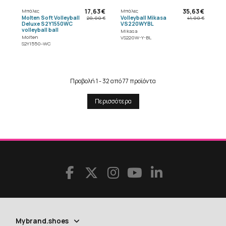
17,63 €
35,63 €
Μπάλες
Μπάλες
Molten Soft Volleyball
Volleyball Mikasa
20,00 €
41,00 €
Deluxe S2Y1550WC
VS220WYBL
volleyball ball
Mikasa
Molten
VS220W-Y-BL
S2Y1550-WC
Προβολή 1 - 32 από 77 προϊόντα
Περισσότερα
Mybrand.shoes