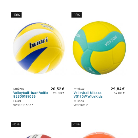
-10%
-12%
20,52 €
29,84 €
Μπάλες
Μπάλες
Volleyball Huari Voltis
Volleyball Mikasa
23,00 €
34,00 €
92800195036
VS170W With Kids
Huari
Mikasa
92800195036
VS170W-Z
-13%
-11%