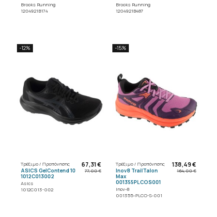
Brooks Running
Brooks Running
1204921B174
1204921B487
-12%
-15%
67,31 €
138,49 €
Τρέξιμο / Προπόνησης
Τρέξιμο / Προπόνησης
ASICS GelContend 10
Inov8 TrailTalon
77,00 €
164,00 €
1012C013002
Max
001355PLCOS001
Asics
Inov-8
1012C013-002
001355-PLCO-S-001