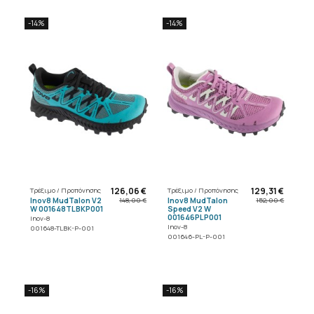
-14%
-14%
126,06 €
129,31 €
Τρέξιμο / Προπόνησης
Τρέξιμο / Προπόνησης
Inov8 MudTalon V2
Inov8 MudTalon
148,00 €
152,00 €
W 001648TLBKP001
Speed V2 W
001646PLP001
Inov-8
Inov-8
001648-TLBK-P-001
001646-PL-P-001
-16%
-16%