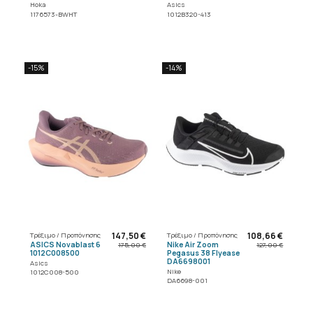
Hoka
Asics
1176573-BWHT
1012B320-413
-15%
-14%
147,50 €
108,66 €
Τρέξιμο / Προπόνησης
Τρέξιμο / Προπόνησης
ASICS Novablast 6
Nike Air Zoom
175,00 €
127,00 €
1012C008500
Pegasus 38 Flyease
DA6698001
Asics
Nike
1012C008-500
DA6698-001