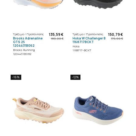
135,59 €
150,79 €
Τρέξιμο / Προπόνησης
Τρέξιμο / Προπόνησης
Brooks Adrenaline
Hoka W Challenger 8
160,00 €
179,00 €
GTS 25
1168717BCKT
1204431B062
Hoka
Brooks Running
1168717-BCKT
1204431B062
-16%
-12%