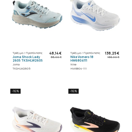
48,14 €
138,25 €
Τρέξιμο / Προπόνησης
Τρέξιμο / Προπόνησης
Joma Shock Lady
Nike Vomero 18
55,00 €
166,00 €
2605 TKSHLW2605
HM6804111
Joma
Nike
TKSHLW2605
HM6804-111
-16%
-16%