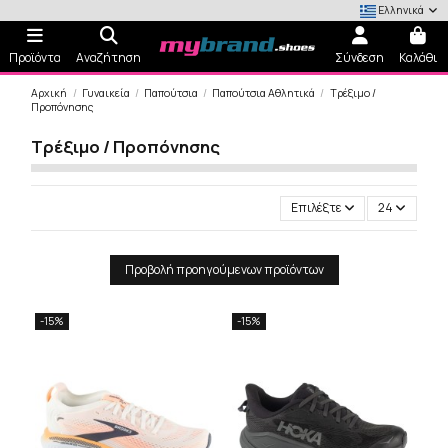
Ελληνικά
Προϊόντα
Αναζήτηση
Σύνδεση
Καλάθι
Αρχική
Γυναικεία
Παπούτσια
Παπούτσια Αθλητικά
Τρέξιμο /
Προπόνησης
Τρέξιμο / Προπόνησης
Επιλέξτε
24
Προβολή προηγούμενων προϊόντων
-15%
-15%