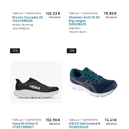
145,22 €
78,80 €
Τρέξιμο / Προπόνησης
Τρέξιμο / Προπόνησης
Brooks Cascadia 20
Skechers Arch Fit 20
173,00 €
90,00 €
1204781B206
Big League
150051BLPK
Brooks Running
Skechers
1204781B206
150051-BLPK
-15%
-12%
152,90 €
74,41 €
Τρέξιμο / Προπόνησης
Τρέξιμο / Προπόνησης
Hoka W Clifton 11
ASICS GelContend 8
182,00 €
85,00 €
1176573BWHT
1012B320413