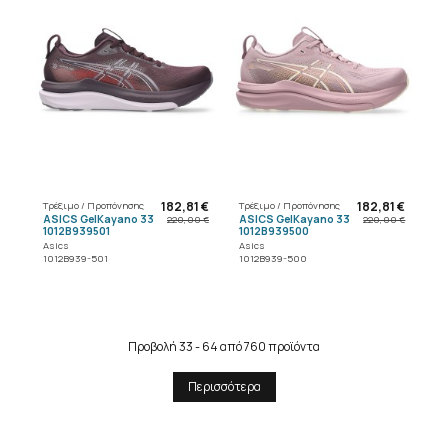
182,81 €
182,81 €
Τρέξιμο / Προπόνησης
Τρέξιμο / Προπόνησης
ASICS GelKayano 33
ASICS GelKayano 33
220,00 €
220,00 €
1012B939501
1012B939500
Asics
Asics
1012B939-501
1012B939-500
Προβολή 33 - 64 από 760 προϊόντα
Περισσότερα