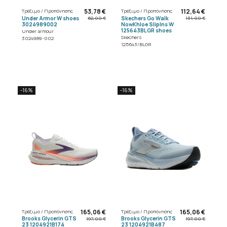
53,78 €
112,64 €
Τρέξιμο / Προπόνησης
Τρέξιμο / Προπόνησης
Under Armor W shoes
Skechers Go Walk
62,00 €
131,00 €
3024989002
NowKhloe SlipIns W
125643BLGR shoes
Under armour
Skechers
3024989-002
125643/BLGR
-16%
-16%
165,06 €
165,06 €
Τρέξιμο / Προπόνησης
Τρέξιμο / Προπόνησης
Brooks Glycerin GTS
Brooks Glycerin GTS
197,00 €
197,00 €
23 1204921B174
23 1204921B487