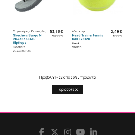
53,78 €
2,49 €
Σαγιονάρες / Παντόφλες
Αξεσουάρ
Skechers Sargo M
Head Trainer tennis
62,00 €
3,00 €
204383 CHAR
ball 578120
flipflops
Head
Skechers
578120
204383CHAR
Προβολή 1 - 32 από 3695 προϊόντα
Περισσότερα