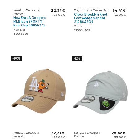
22,34 €
54,41 €
Καπέλα / Σκούφοι /
Σαγιονάρες / Παντόφλες
Κασκόλ
Crocs Brooklyn Knot
25,00 €
62,00 €
New Era LA Dodgers
Low Wedge Sandal
MLB Icon 9FORTY
2128642Q9
Kids Cap 60856345
Crocs
New Era
212864-2Q9
60856345
-10%
-12%
22,34 €
28,88 €
Καπέλα / Σκούφοι /
Καπέλα / Σκούφοι /
Κασκόλ
Κασκόλ
25,00 €
33,00 €