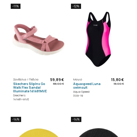
-11%
-12%
59,89 €
15,80 €
Σανδάλια / Πέδιλα
Μαγιό
Skechers SlipIns Go
Aquaspeed Luna
68,00 €
18,00 €
Walk Flex Sandal
swimsuit
Illuminate 141481MVE
Aqua-Speed
Skechers
309-19
141481-MVE
-14%
-14%