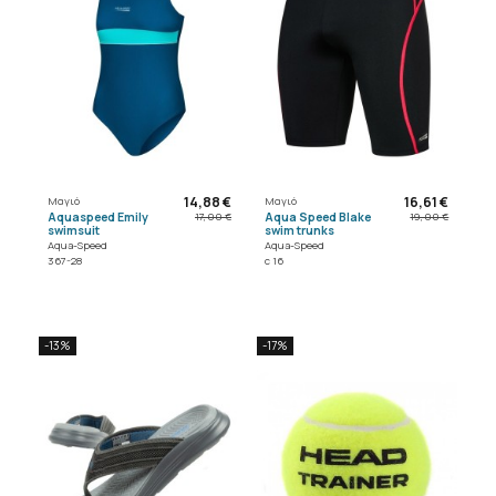
14,88 €
16,61 €
Μαγιό
Μαγιό
Aquaspeed Emily
Aqua Speed Blake
17,00 €
19,00 €
swimsuit
swim trunks
Aqua-Speed
Aqua-Speed
367-28
c 16
-13%
-17%