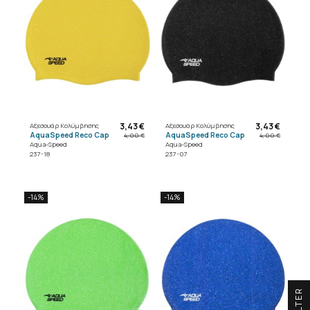
3,43 €
3,43 €
Αξεσουάρ Κολύμβησης
Αξεσουάρ Κολύμβησης
AquaSpeed Reco Cap
AquaSpeed Reco Cap
4,00 €
4,00 €
Aqua-Speed
Aqua-Speed
237-18
237-07
-14%
-14%
R