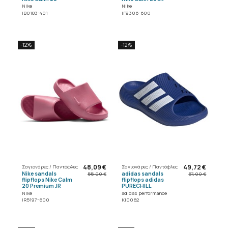
Nike
Nike
IB0183-401
IF9306-600
-12%
-12%
48,09 €
49,72 €
Σαγιονάρες / Παντόφλες
Σαγιονάρες / Παντόφλες
Nike sandals
adidas sandals
55,00 €
57,00 €
flipflops Nike Calm
flipflops adidas
20 Premium JR
PURECHILL
Nike
adidas performance
IR5197-600
KI0062