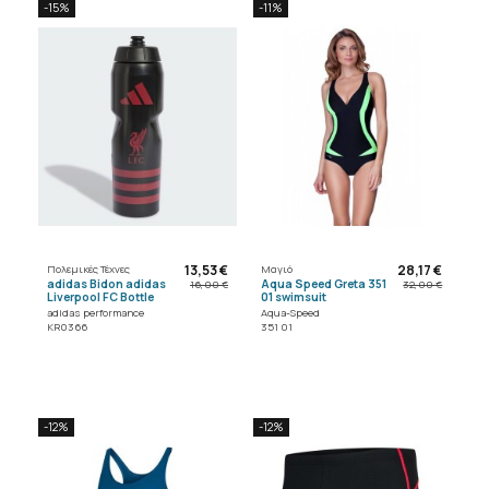
-15%
-11%
13,53 €
28,17 €
Πολεμικές Τέχνες
Μαγιό
adidas Bidon adidas
Aqua Speed Greta 351
16,00 €
32,00 €
Liverpool FC Bottle
01 swimsuit
adidas performance
Aqua-Speed
KR0366
351 01
-12%
-12%