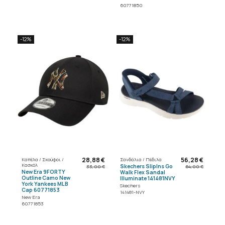
60771850
-12%
-12%
28,88 €
56,28 €
Καπέλα / Σκούφοι /
Σανδάλια / Πέδιλα
Κασκόλ
Skechers SlipIns Go
33,00 €
64,00 €
New Era 9FORTY
Walk Flex Sandal
Outline Camo New
Illuminate 141481NVY
York Yankees MLB
Skechers
Cap 60771853
141481-NVY
New Era
60771853