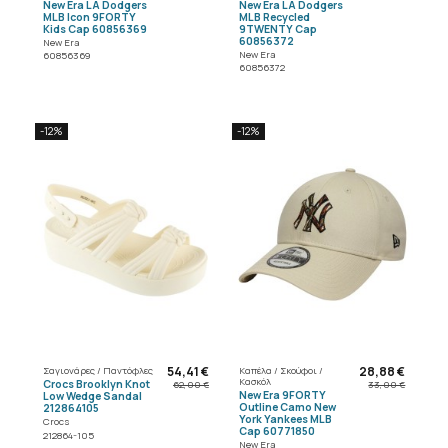
New Era LA Dodgers
New Era LA Dodgers
MLB Icon 9FORTY
MLB Recycled
Kids Cap 60856369
9TWENTY Cap
60856372
New Era
New Era
60856369
60856372
-12%
-12%
54,41 €
28,88 €
Σαγιονάρες / Παντόφλες
Καπέλα / Σκούφοι /
Κασκόλ
Crocs Brooklyn Knot
62,00 €
33,00 €
New Era 9FORTY
Low Wedge Sandal
Outline Camo New
212864105
York Yankees MLB
Crocs
Cap 60771850
212864-105
New Era