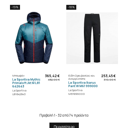
-19%
-18%
365,42 €
253,45 €
Μπουφάν
Είδη Ορειβασίας και
Αναρρίχησης
La Sportiva Mythic
452,00 €
310,00 €
La Sportiva Ikarus
Primaloft Jkt M L81
Pant W M61 999000
642643
La Sportiva
La Sportiva
M61999000
L81642643
Προβολή 1 - 32 από 74 προϊόντα
Περισσότερα