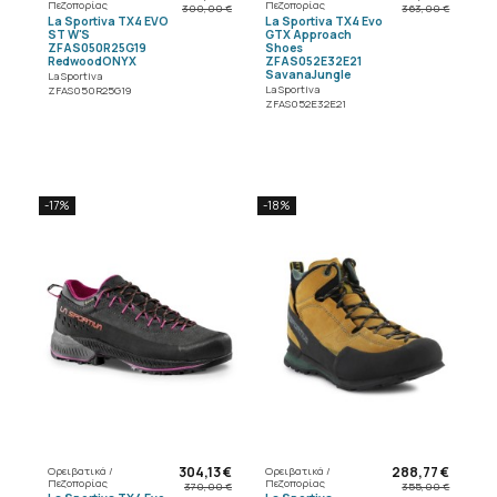
Πεζοπορίας
Πεζοπορίας
300,00 €
363,00 €
La Sportiva TX4 EVO
La Sportiva TX4 Evo
ST W'S
GTX Approach
ZFAS050R25G19
Shoes
RedwoodONYX
ZFAS052E32E21
SavanaJungle
La Sportiva
La Sportiva
ZFAS050R25G19
ZFAS052E32E21
-17%
-18%
304,13 €
288,77 €
Ορειβατικά /
Ορειβατικά /
Πεζοπορίας
Πεζοπορίας
370,00 €
355,00 €