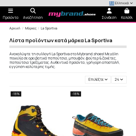
Ελληνικά
Προϊόντα
Αναζήτηση
Σύνδεση
Καλάθι
Αρχική
Μάρκες
La Sportiva
Λίστα προϊόντων κατά μάρκα La Sportiva
Ανακαλύψτε τη συλλογή La Sportiva στο Mybrand.shoes! Μεγάλη
ποικιλία σε ορειβατικά παπούτσια, μπουφάν, φούτερ & ζακέτες,
παπούτσια τρεξίματος. Αυθεντικά προϊόντα, γρήγορη αποστολή,
εγγύηση καλύτερης τιμής.
Επιλέξτε
24
-18%
-18%