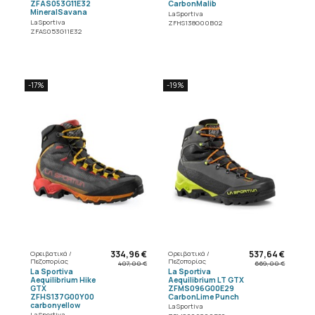
ZFAS053G11E32
CarbonMalib
MineralSavana
La Sportiva
La Sportiva
ZFHS138G00B02
ZFAS053G11E32
-17%
-19%
334,96 €
537,64 €
Ορειβατικά /
Ορειβατικά /
Πεζοπορίας
Πεζοπορίας
407,00 €
669,00 €
La Sportiva
La Sportiva
Aequilibrium Hike
Aequilibrium LT GTX
GTX
ZFMS096G00E29
ZFHS137G00Y00
CarbonLime Punch
carbonyellow
La Sportiva
La Sportiva