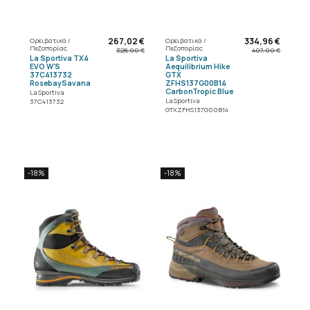
267,02 €
334,96 €
Ορειβατικά /
Ορειβατικά /
Πεζοπορίας
Πεζοπορίας
328,00 €
407,00 €
La Sportiva TX4
La Sportiva
EVO W'S
Aequilibrium Hike
37C413732
GTX
RosebaySavana
ZFHS137G00B14
CarbonTropic Blue
La Sportiva
La Sportiva
37C413732
GTXZFHS137G00B14
-18%
-18%