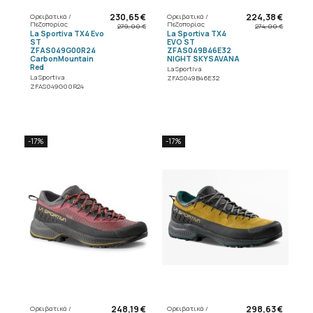
230,65 €
224,38 €
Ορειβατικά /
Ορειβατικά /
Πεζοπορίας
Πεζοπορίας
279,00 €
274,00 €
La Sportiva TX4 Evo
La Sportiva TX4
ST
EVO ST
ZFAS049G00R24
ZFAS049B46E32
CarbonMountain
NIGHT SKYSAVANA
Red
La Sportiva
La Sportiva
ZFAS049B46E32
ZFAS049G00R24
-17%
-17%
248,19 €
298,63 €
Ορειβατικά /
Ορειβατικά /