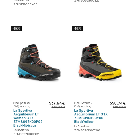
ZFMS096G00E29
ZFHS137G00Y00
-19%
-19%
537,64 €
550,74 €
Ορειβατικά /
Ορειβατικά /
Πεζοπορίας
Πεζοπορίας
669,00 €
685,00 €
La Sportiva
La Sportiva
Aequilibrium LT
Aequilibrium LT GTX
Woman GTX
ZFMS096K00Y00
ZFMS097K00P02
BlackYellow
BlackHibiscus
La Sportiva
La Sportiva
ZFMS096K00Y00
ZFMS097K00P02