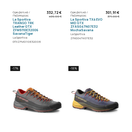
332,72 €
301,91 €
Ορειβατικά /
Ορειβατικά /
Πεζοπορίας
Πεζοπορίας
409,00 €
371,00 €
La Sportiva
La Sportiva TX4 EVO
TRANGO TRK
MID GTX
Leather GTX
ZFAS047N07E32
ZFMS110E32006
MochaSavana
SavanaTiger
La Sportiva
La Sportiva
ZFAS047N07E32
GTXZFMS110E32006
-17%
-18%