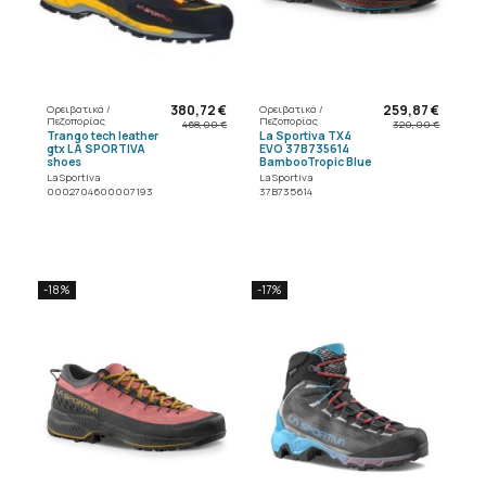
380,72 €
259,87 €
Ορειβατικά /
Ορειβατικά /
Πεζοπορίας
Πεζοπορίας
468,00 €
320,00 €
Trango tech leather
La Sportiva TX4
gtx LA SPORTIVA
EVO 37B735614
shoes
BambooTropic Blue
La Sportiva
La Sportiva
0002704600007193
37B735614
-18%
-17%