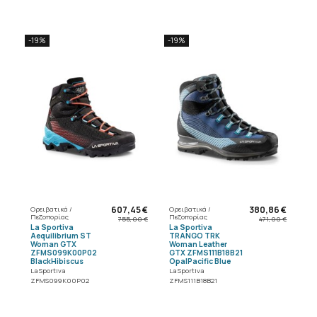
-19%
-19%
607,45 €
380,86 €
Ορειβατικά /
Ορειβατικά /
Πεζοπορίας
Πεζοπορίας
755,00 €
471,00 €
La Sportiva
La Sportiva
Aequilibrium ST
TRANGO TRK
Woman GTX
Woman Leather
ZFMS099K00P02
GTX ZFMS111B18B21
BlackHibiscus
OpalPacific Blue
La Sportiva
La Sportiva
ZFMS099K00P02
ZFMS111B18B21