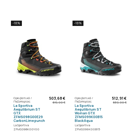
-18%
-18%
503,68 €
512,91 €
Ορειβατικά /
Ορειβατικά /
Πεζοπορίας
Πεζοπορίας
619,00 €
630,00 €
La Sportiva
La Sportiva
Aequilibrium ST
Aequilibrium ST
GTX
Woman GTX
ZFMS098G00E29
ZFMS099K00B15
CarbonLime punch
BlackAqua
La Sportiva
La Sportiva
ZFMS098K00Y00
ZFMS099K00B15