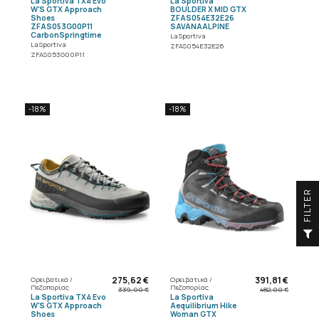
La Sportiva TX4 Evo
La Sportiva
W'S GTX Approach
BOULDER X MID GTX
Shoes
ZFAS054E32E26
ZFAS053G00P11
SAVANAALPINE
CarbonSpringtime
La Sportiva
La Sportiva
ZFAS054E32E26
ZFAS053G00P11
-18%
-18%
R
F
I
L
T
E
275,62 €
391,81 €
Ορειβατικά /
Ορειβατικά /
Πεζοπορίας
Πεζοπορίας
339,00 €
482,00 €
La Sportiva TX4 Evo
La Sportiva
W'S GTX Approach
Aequilibrium Hike
Shoes
Woman GTX