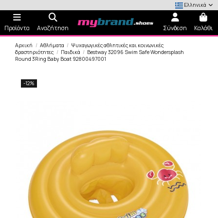
Ελληνικά
Προϊόντα
Αναζήτηση
Σύνδεση
Καλάθι
Αρχική
Αθλήματα
Ψυχαγωγικές αθλητικές και κοινωνικές
δραστηριότητες
Παιδικά
Bestway 32096 Swim Safe Wondersplash
Round 3Ring Baby Boat 92800497001
-12%