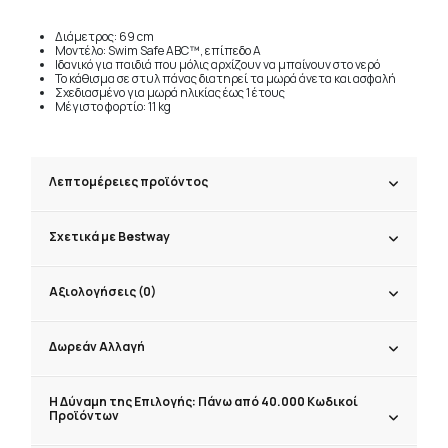
Διάμετρος: 69 cm
Μοντέλο: Swim Safe ABC™, επίπεδο A
Ιδανικό για παιδιά που μόλις αρχίζουν να μπαίνουν στο νερό
Το κάθισμα σε στυλ πάνας διατηρεί τα μωρά άνετα και ασφαλή
Σχεδιασμένο για μωρά ηλικίας έως 1 έτους
Μέγιστο φορτίο: 11 kg
Λεπτομέρειες προϊόντος
Σχετικά με Bestway
Αξιολογήσεις (0)
Δωρεάν Αλλαγή
Η Δύναμη της Επιλογής: Πάνω από 40.000 Κωδικοί
Προϊόντων