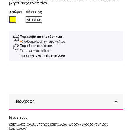
μωρού σας στην πισίνα.
Χρώμα
Μέγεθος
Κίτρινο
one size
Παραλαβή από κατάστημα
Διαθέσιμο κατόπιν παραγγελίας
Παράδοση κατ 'οίκον
Εκτιμώμενη παράδοση
Τετάρτη 12/8
—
Πέμπτη 20/8
Περιγραφή
Ιδιότητες:
δακτύλιος κολύμβησης 3 δακτυλίων: Στρογγυλός δακτύλιος 3
δακτυλίων