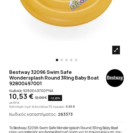
Bestway 32096 Swim Safe
Wondersplash Round 3Ring Baby Boat
92800497001
Κωδικός
92800497001*NA
10,53 €
12,00 €
-12,25%
με ΦΠΑ
Καλύτερη τιμή τελευταίων 30 ημερών:
9,85 €
Κωδικός καταστήματος:
263373
Το Bestway 32096 Swim Safe Wondersplash Round 3Ring Baby Boat
είναι μια ασφαλής και διασκεδαστική λύση για το πρώτο κολύμπι του