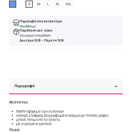
Μπλέ
S
M
L
XL
2XL
Παραλαβή από κατάστημα
Διαθέσιμο
Παράδοση κατ 'οίκον
Εκτιμώμενη παράδοση
Δευτέρα 10/8
—
Πέμπτη 13/8
Περιγραφή
Ιδιότητες:
Malfini φόρεμα των γυναικών
χαλαρό, ελαφρώς διαμορφωμένο κόψιμο με πλαϊνές ραφές,
μήκος πάνω από τα γόνατα,
με γυρισμένα μανίκια,
Υλικό: