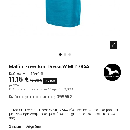
Malfini Freedom Dress W MLI17844
Κωδικός
MLI-17844*S
11,16 €
13,00 €
-14,15%
με ΦΠΑ
Καλύτερη τιμή τελευταίων 30 ημερών:
7,37 €
Κωδικός καταστήματος:
099952
Το Malfini Freedom Dress W MLI17844 είναι ένα εντυπωσιακό φόρεμα
με ελεύθερη γραμμή και μοντέρνο design που απογειώνει το στυλ
σας.
Χρώμα
Μέγεθος