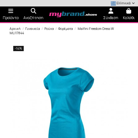
Ελληνικά
Προϊόντα
Αναζήτηση
Σύνδεση
Καλάθι
Αρχική
Γυναικεία
Ρούχα
Φορέματα
Malfini Freedom Dress W
MLI17844
-14%