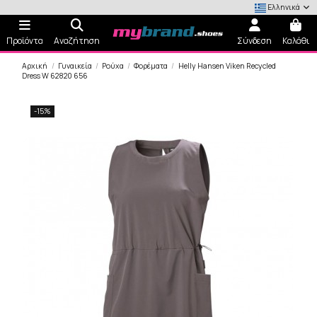
Ελληνικά
Προϊόντα
Αναζήτηση
Σύνδεση
Καλάθι
Αρχική
Γυναικεία
Ρούχα
Φορέματα
Helly Hansen Viken Recycled
Dress W 62820 656
-15%