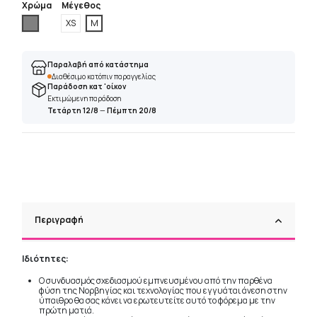
Χρώμα
Μέγεθος
Γκρί
XS
M
Παραλαβή από κατάστημα
Διαθέσιμο κατόπιν παραγγελίας
Παράδοση κατ 'οίκον
Εκτιμώμενη παράδοση
Τετάρτη 12/8
—
Πέμπτη 20/8
Περιγραφή
Ιδιότητες:
Ο συνδυασμός σχεδιασμού εμπνευσμένου από την παρθένα
φύση της Νορβηγίας και τεχνολογίας που εγγυάται άνεση στην
ύπαιθρο θα σας κάνει να ερωτευτείτε αυτό το φόρεμα με την
πρώτη ματιά.