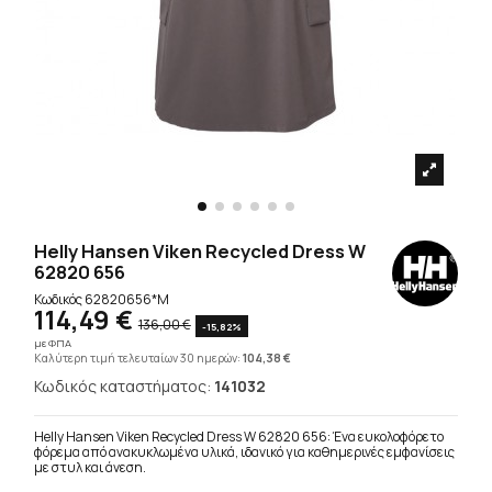
Helly Hansen Viken Recycled Dress W
62820 656
Κωδικός
62820656*M
114,49 €
136,00 €
-15,82%
με ΦΠΑ
Καλύτερη τιμή τελευταίων 30 ημερών:
104,38 €
Κωδικός καταστήματος:
141032
Helly Hansen Viken Recycled Dress W 62820 656: Ένα ευκολοφόρετο
φόρεμα από ανακυκλωμένα υλικά, ιδανικό για καθημερινές εμφανίσεις
με στυλ και άνεση.