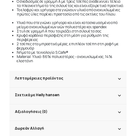
Ο σχεδιασμός σε γραμμή Α με τρεις τσέπες αναδεικνύει τέλεια
τα πλεονεκτήματα της σιλουέτας και είναι εξαιρετικά πρακτικό.
Το ελαφρύ και γρήγορα στεγνώνουν υλικό από ανακυκλωμένες
πρώτες ύλες παρέχει προστασία από τις ακτίνες του ήλιου.
Υλικό που στεγνώνει γρήγορα και είναι κατασκευασμένο από
μείγμα ανακυκλωμένων ινών πολυεστέρα και spandex
Στυλ σε γραμμή Α που ταιριάζει στη σιλουέτα σας
Κρυφά κορδόνια περίσφιξης στη μέση για ρύθμιση της
περιφέρειας
2 τσέπες στο μπροστινό μέρος, επιπλέον τσέπη στη ραφή με
φερμουάρ
Νήματα με τεχνολογία S.Cafe®
Material: Υλικό: 86% πολυεστέρας - ανακυκλωμένος, 14%
ελαστάνη
Λεπτομέρειες προϊόντος
Σχετικά με Helly hansen
Αξιολογήσεις (0)
Δωρεάν Αλλαγή