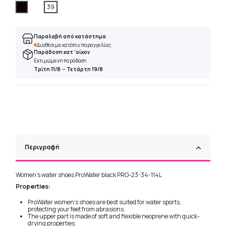
Μαύρο
39
Παραλαβή από κατάστημα
Διαθέσιμο κατόπιν παραγγελίας
Παράδοση κατ 'οίκον
Εκτιμώμενη παράδοση
Τρίτη 11/8
—
Τετάρτη 19/8
Περιγραφή
Women's water shoes ProWater black PRO-23-34-114L
Properties:
ProWater women's shoes are best suited for water sports,
protecting your feet from abrasions.
The upper part is made of soft and flexible neoprene with quick-
drying properties.