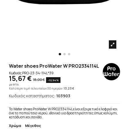
Water shoes ProWater W PRO2334114L
Κωδικός
PRO-23-34-114L*39
15,67 €
18,00 €
-12,94%
με ΦΠΑ
Καλύτερη τιμή τελευταίων 30 ημερών:
13,23 €
Κωδικός καταστήματος:
103903
Τα Water shoes ProWater W PRO2334114L είναι εξαιρετικά ελαφριά και
άνετα παπούτσια νερού, ιδανικά για δραστηριότητες όπως κολύμπι,
κατάδυση και σανίδα.
Χρώμα
Μέγεθος