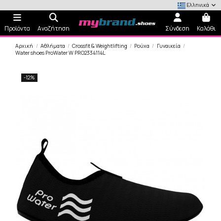
Ελληνικά
Προϊόντα
Αναζήτηση
Σύνδεση
Καλάθι
Αρχική
Αθλήματα
Crossfit & Weightlifting
Ρούχα
Γυναικεία
Water shoes ProWater W PRO2334114L
-12%