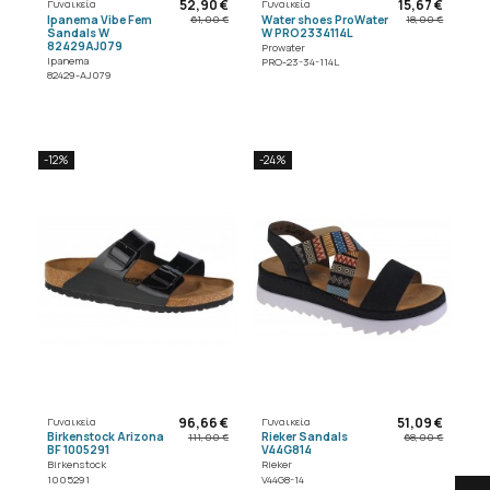
52,90 €
15,67 €
Γυναικεία
Γυναικεία
Ipanema Vibe Fem
Water shoes ProWater
61,00 €
18,00 €
Sandals W
W PRO2334114L
82429AJ079
Prowater
Ipanema
PRO-23-34-114L
82429-AJ079
-12%
-24%
96,66 €
51,09 €
Γυναικεία
Γυναικεία
Birkenstock Arizona
Rieker Sandals
111,00 €
68,00 €
BF 1005291
V44G814
Birkenstock
Rieker
1005291
V44G8-14