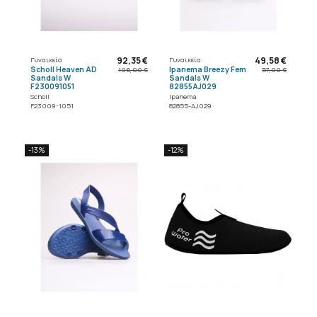
92,35 €
49,58 €
Γυναικεία
Γυναικεία
Scholl Heaven AD
Ipanema Breezy Fem
106,00 €
57,00 €
Sandals W
Sandals W
F230091051
82855AJ029
Scholl
Ipanema
F23009-1051
82855-AJ029
-13%
-12%