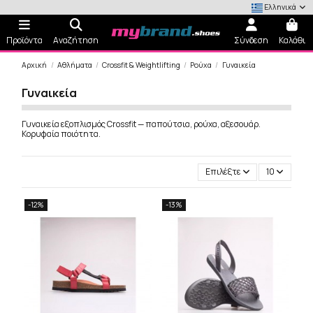
Ελληνικά
Προϊόντα
Αναζήτηση
Σύνδεση
Καλάθι
Αρχική
Αθλήματα
Crossfit & Weightlifting
Ρούχα
Γυναικεία
Γυναικεία
Γυναικεία εξοπλισμός Crossfit — παπούτσια, ρούχα, αξεσουάρ.
Κορυφαία ποιότητα.
Επιλέξτε
10
-12%
-13%