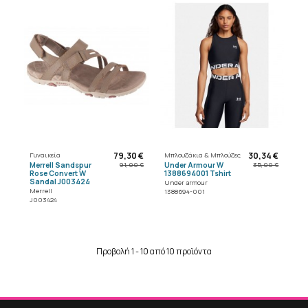
79,30 €
30,34 €
Γυναικεία
Μπλουζάκια & Μπλούζες
Merrell Sandspur
Under Armour W
91,00 €
35,00 €
Rose Convert W
1388694001 Tshirt
Sandal J003424
Under armour
Merrell
1388694-001
J003424
Προβολή 1 - 10 από 10 προϊόντα