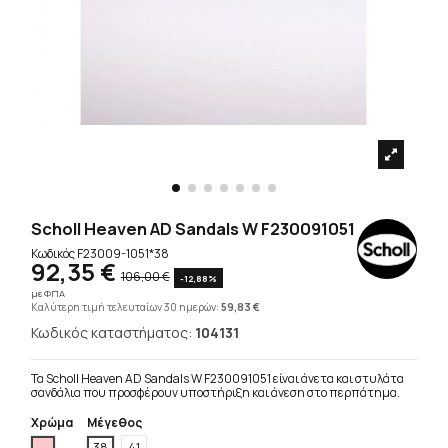
Scholl Heaven AD Sandals W F230091051
Κωδικός
F23009-1051*38
92,35 €
106,00 €
-12,88%
με ΦΠΑ
Καλύτερη τιμή τελευταίων 30 ημερών:
59,83 €
Κωδικός καταστήματος:
104131
Τα Scholl Heaven AD Sandals W F230091051 είναι άνετα και στυλάτα
σανδάλια που προσφέρουν υποστήριξη και άνεση στο περπάτημα.
Χρώμα
Μέγεθος
Ρόζ
38
41