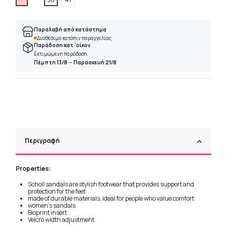
Παραλαβή από κατάστημα
Διαθέσιμο κατόπιν παραγγελίας
Παράδοση κατ 'οίκον
Εκτιμώμενη παράδοση
Πέμπτη 13/8
—
Παρασκευή 21/8
Περιγραφή
Properties:
Scholl sandals are stylish footwear that provides support and
protection for the feet
made of durable materials, ideal for people who value comfort
women's sandals
Bioprint insert
Velcro width adjustment