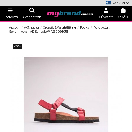
Ελληνικά
Προϊόντα
Αναζήτηση
Σύνδεση
Καλάθι
Αρχική
Αθλήματα
Crossfit & Weightlifting
Ρούχα
Γυναικεία
Scholl Heaven AD Sandals W F230091051
-12%