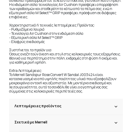
σανδάλια προσαρμόζονται τέλεια στο πόδι σας για άνεση και στήριξη.
Η ενδιάμεση σόλα τεχνολογίας Air Cushion προσφέρει απορρόφηση
των κραδασμών και σταθερότητα κάτω από το πέλμα σας, ενώ η
εξωτερική σόλα M Select™ GRIP προσφέρει πρόσφυση σε διάφορες
επιφάνειες.
Χαρακτηριστικά ή τεχνικές λεπτομέρειες Προϊόντος:
- Ρυθμιζόμενα λουριά
- Τεχνολογία Air Cushion στην ενδιάμεση σόλα
- Εξωτερική σόλα M Select™ GRIP
- Ελαφρύς σχεδιασμός
Συστήνεται το προϊόν για:
Όσους αναζητούν άνεση και στυλ στις καλοκαιρινές τους εξορμήσεις.
Ιδανικό για περπάτημα στην πόλη, εκδρομές στη φύση ή ακόμα και
για καθημερινή χρήση.
Extra Λεπτομέρειες:
Το Merrell Sandspur Rose Convert W Sandal J003424 είναι
κατασκευασμένο από υψηλής ποιότητας υλικά που εξασφαλίζουν
μακροχρόνια αντοχή και αξιοπιστία. Με μοντέρνο σχεδιασμό και
λειτουργικότητα, αυτό το σανδάλι θα γίνει ο αγαπημένος σας
σύμμαχος στις καλοκαιρινές περιπέτειές σας.
Λεπτομέρειες προϊόντος
Σχετικά με Merrell