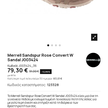
Merrell Sandspur Rose Convert W
Sandal J003424
Κωδικός
J003424_36
79,30 €
91,00 €
-12,86%
με ΦΠΑ
Καλύτερη τιμή τελευταίων 30 ημερών:
83,01 €
Κωδικός καταστήματος:
123328
Το Merrell Sandspur Rose Convert W Sandal J003424 είναι μια άνετη
γυναικεία πέδιλο με ενσωματωμένη τεχνολογία πατητής σόλας για
μεγαλύτερη άνεση και στήριξη κατά τη διάρκεια των
δραστηριοτήτων σας.