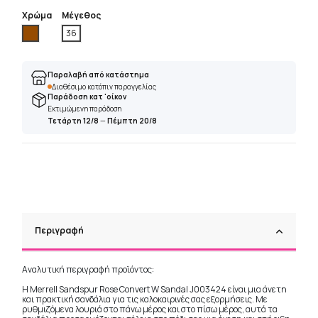
Χρώμα
Μέγεθος
Καφέ
36
Παραλαβή από κατάστημα
Διαθέσιμο κατόπιν παραγγελίας
Παράδοση κατ 'οίκον
Εκτιμώμενη παράδοση
Τετάρτη 12/8
—
Πέμπτη 20/8
Περιγραφή
Αναλυτική περιγραφή προϊόντος:
Η Merrell Sandspur Rose Convert W Sandal J003424 είναι μια άνετη
και πρακτική σανδάλια για τις καλοκαιρινές σας εξορμήσεις. Με
ρυθμιζόμενα λουριά στο πάνω μέρος και στο πίσω μέρος, αυτά τα