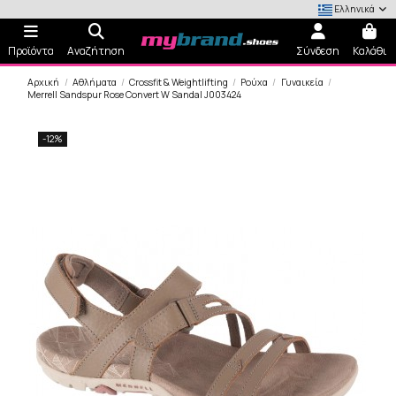
Ελληνικά
Προϊόντα
Αναζήτηση
Σύνδεση
Καλάθι
Αρχική
Αθλήματα
Crossfit & Weightlifting
Ρούχα
Γυναικεία
Merrell Sandspur Rose Convert W Sandal J003424
-12%