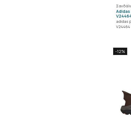
Σανδάλ
Adidas
V2446
adidas 
V24464
-12%