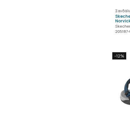
Σανδάλ
Skeche
Norvic
Skeche
205187
-12%