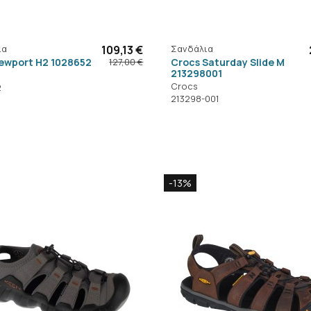
ια
109,13 €
Σανδάλια
ewport H2 1028652
Crocs Saturday Slide M
127,00 €
213298001
Crocs
2
213298-001
-13%