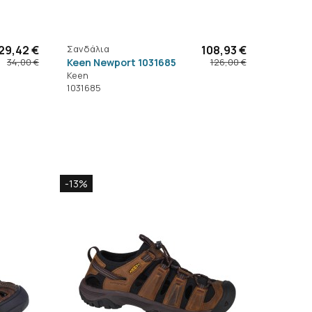
29,42 €
Σανδάλια
108,93 €
Keen Newport 1031685
34,00 €
126,00 €
Keen
1031685
-13%