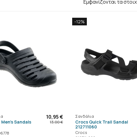
Εμφανίζονται τα στοιχ
-12%
ια
10,95 €
Σανδάλια
 Men's Sandals
Crocs Quick Trail Sandal
13,00 €
212711060
Crocs
96778