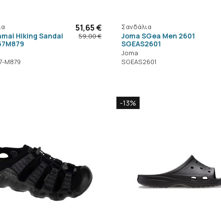
ια
51,65 €
Σανδάλια
mal Hiking Sandal
Joma SGea Men 2601
59,00 €
57M879
SGEAS2601
Joma
7-M879
SGEAS2601
-13%