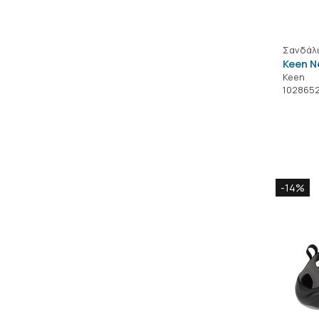
Σανδάλ
Keen N
Keen
102865
-14%