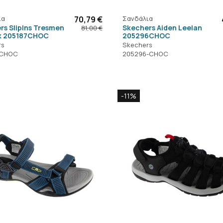
ια
70,79 €
Σανδάλια
rs SlipIns Tresmen
Skechers Aiden Leelan
81,00 €
k 205187CHOC
205296CHOC
rs
Skechers
-CHOC
205296-CHOC
-11%