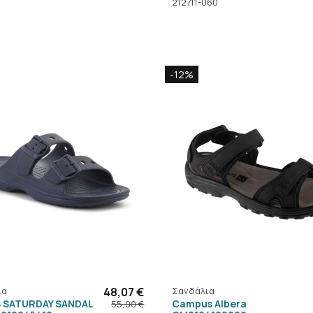
212711-060
-12%
ια
48,07 €
Σανδάλια
 SATURDAY SANDAL
Campus Albera
55,00 €