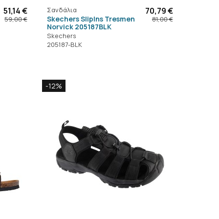
51,14 €
Σανδάλια
70,79 €
Skechers SlipIns Tresmen
59,00 €
81,00 €
Norvick 205187BLK
Skechers
205187-BLK
-12%