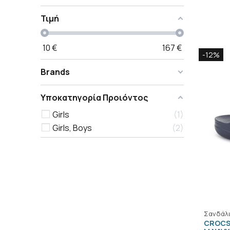
Τιμή
10
€
167
€
-12%
Brands
Υποκατηγορία Προιόντος
Girls
1
Girls, Boys
2
Σανδάλ
CROCS