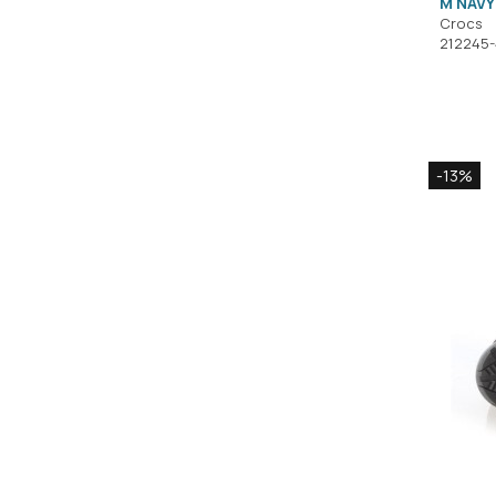
M NAVY
Crocs
212245-
-13%