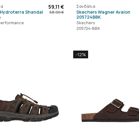
ια
59,11 €
Σανδάλια
 Hydroterra Shandal
Skechers Wagner Avalon
68,00 €
4
205724BBK
performance
Skechers
205724-BBK
-12%