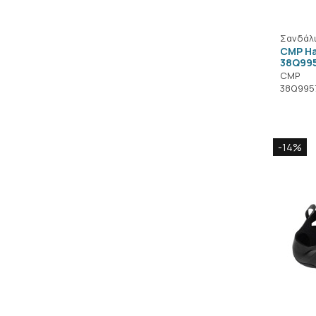
Σανδάλ
CMP Ha
38Q99
CMP
38Q995
-14%