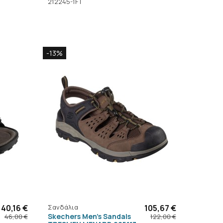
212245-1FT
-13%
40,16 €
Σανδάλια
105,67 €
Skechers Men's Sandals
46,00 €
122,00 €