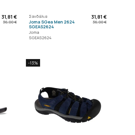
31,81 €
Σανδάλια
31,81 €
Joma SGea Men 2624
36,00 €
36,00 €
SGEAS2624
Joma
SGEAS2624
-13%