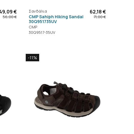
49,09 €
Σανδάλια
62,18 €
CMP Sahiph Hiking Sandal
56,00 €
71,00 €
30Q951735UV
CMP
30Q9517-35UV
-11%