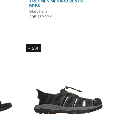
TRESMEN MENARD 205113
BRBK
Skechers
205113BRBK
-12%