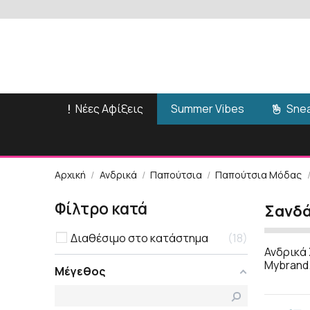
Νέες Αφίξεις
Snea
Summer Vibes
Αρχική
Ανδρικά
Παπούτσια
Παπούτσια Μόδας
Φίλτρο κατά
Σανδά
Διαθέσιμο στο κατάστημα
18
Ανδρικά 
Mybrand
Μέγεθος