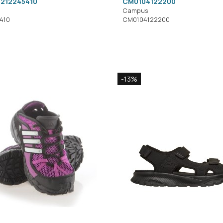
 212245410
CM0104122200
Campus
410
CM0104122200
-13%