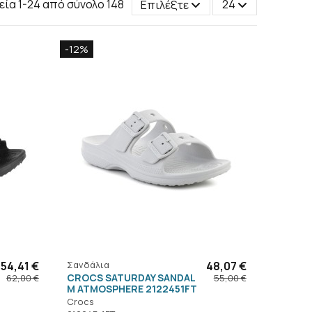
εία 1-24 από σύνολο 148
Επιλέξτε
24
-12%
54,41 €
Σανδάλια
48,07 €
CROCS SATURDAY SANDAL
62,00 €
55,00 €
M ATMOSPHERE 2122451FT
Crocs