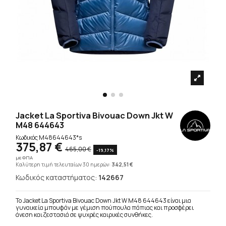
Jacket La Sportiva Bivouac Down Jkt W
M48 644643
Κωδικός
M48644643*s
375,87 €
465,00 €
-19,17%
με ΦΠΑ
Καλύτερη τιμή τελευταίων 30 ημερών:
342,51 €
Κωδικός καταστήματος:
142667
Το Jacket La Sportiva Bivouac Down Jkt W M48 644643 είναι μια
γυναικεία μπουφάν με γέμιση πούπουλα πάπιας και προσφέρει
άνεση και ζεστασιά σε ψυχρές καιρικές συνθήκες.