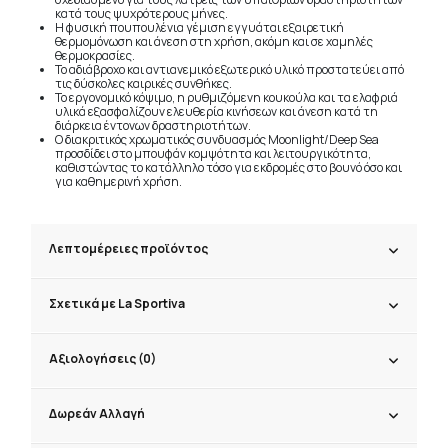
κατά τους ψυχρότερους μήνες.
Η φυσική πουπουλένια γέμιση εγγυάται εξαιρετική
θερμομόνωση και άνεση στη χρήση, ακόμη και σε χαμηλές
θερμοκρασίες.
Το αδιάβροχο και αντιανεμικό εξωτερικό υλικό προστατεύει από
τις δύσκολες καιρικές συνθήκες.
Το εργονομικό κόψιμο, η ρυθμιζόμενη κουκούλα και τα ελαφριά
υλικά εξασφαλίζουν ελευθερία κινήσεων και άνεση κατά τη
διάρκεια έντονων δραστηριοτήτων.
Ο διακριτικός χρωματικός συνδυασμός Moonlight/Deep Sea
προσδίδει στο μπουφάν κομψότητα και λειτουργικότητα,
καθιστώντας το κατάλληλο τόσο για εκδρομές στο βουνό όσο και
για καθημερινή χρήση.
Λεπτομέρειες προϊόντος
Σχετικά με La Sportiva
Αξιολογήσεις (0)
Δωρεάν Αλλαγή