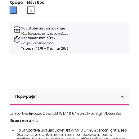
Χρώμα
Μέγεθος
Μπλέ
S
Παραλαβή από κατάστημα
Διαθέσιμο κατόπιν παραγγελίας
Παράδοση κατ 'οίκον
Εκτιμώμενη παράδοση
Τετάρτη 12/8
—
Πέμπτη 20/8
Περιγραφή
La Sportiva Bivouac Down Jkt W M48 644643 Moonlight/Deep Sea
Ιδιοκτησία
και:
Το La Sportiva Bivouac Down Jkt W M48 644643 Moonlight/Deep
Sea είναι ένα υψηλής ποιότητας πουπουλένιο μπουφάν
σχεδιασμένο για τους λάτρεις των υπαίθριων δραστηριοτήτων