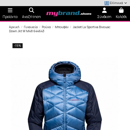
Ελληνικά
Προϊόντα
Αναζήτηση
Σύνδεση
Καλάθι
Αρχική
Γυναικεία
Ρούχα
Μπουφάν
Jacket La Sportiva Bivouac
Down Jkt W M48 644643
-19%