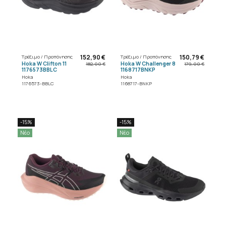
152,90 €
150,79 €
Τρέξιμο / Προπόνησης
Τρέξιμο / Προπόνησης
Hoka W Clifton 11
Hoka W Challenger 8
182,00 €
179,00 €
1176573BBLC
1168717BNKP
Hoka
Hoka
1176573-BBLC
1168717-BNKP
-15%
-15%
Νέο
Νέο