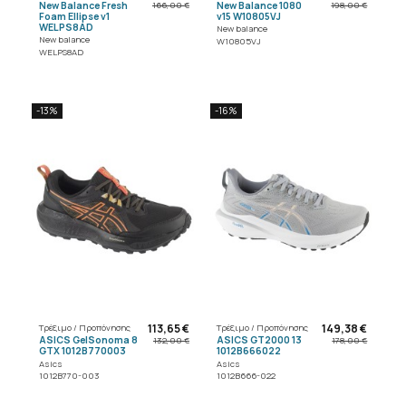
New Balance Fresh
New Balance 1080
166,00 €
198,00 €
Foam Ellipse v1
v15 W10805VJ
WELPS8AD
New balance
New balance
W10805VJ
WELPS8AD
-13%
-16%
113,65 €
149,38 €
Τρέξιμο / Προπόνησης
Τρέξιμο / Προπόνησης
ASICS GelSonoma 8
ASICS GT2000 13
132,00 €
178,00 €
GTX 1012B770003
1012B666022
Asics
Asics
1012B770-003
1012B666-022