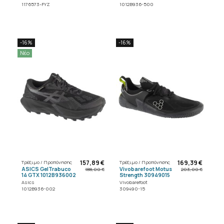
1176573-FYZ
1012B936-500
-16%
-16%
Νέο
157,89 €
169,39 €
Τρέξιμο / Προπόνησης
Τρέξιμο / Προπόνησης
ASICS GelTrabuco
Vivobarefoot Motus
188,00 €
203,00 €
14 GTX 1012B936002
Strength 30949015
Asics
Vivobarefoot
1012B936-002
309490-15