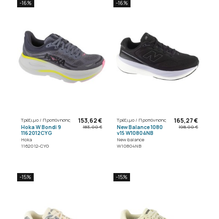
-16%
-16%
153,62 €
165,27 €
Τρέξιμο / Προπόνησης
Τρέξιμο / Προπόνησης
Hoka W Bondi 9
New Balance 1080
183,00 €
198,00 €
1162012CYG
v15 W10804NB
Hoka
New balance
1162012-CYG
W10804NB
-15%
-15%