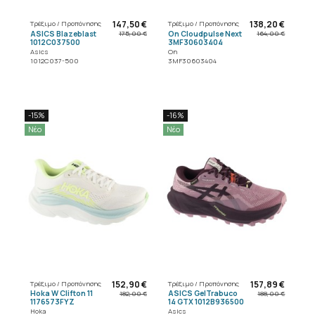
147,50 €
138,20 €
Τρέξιμο / Προπόνησης
Τρέξιμο / Προπόνησης
ASICS Blazeblast
On Cloudpulse Next
175,00 €
164,00 €
1012C037500
3MF30603404
Asics
On
1012C037-500
3MF30603404
-15%
-16%
Νέο
Νέο
152,90 €
157,89 €
Τρέξιμο / Προπόνησης
Τρέξιμο / Προπόνησης
Hoka W Clifton 11
ASICS GelTrabuco
182,00 €
188,00 €
1176573FYZ
14 GTX 1012B936500
Hoka
Asics