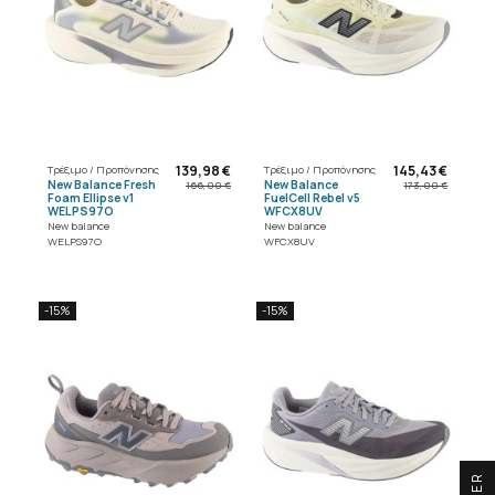
139,98 €
145,43 €
Τρέξιμο / Προπόνησης
Τρέξιμο / Προπόνησης
New Balance Fresh
New Balance
166,00 €
173,00 €
Foam Ellipse v1
FuelCell Rebel v5
WELPS97O
WFCX8UV
New balance
New balance
WELPS97O
WFCX8UV
-15%
-15%