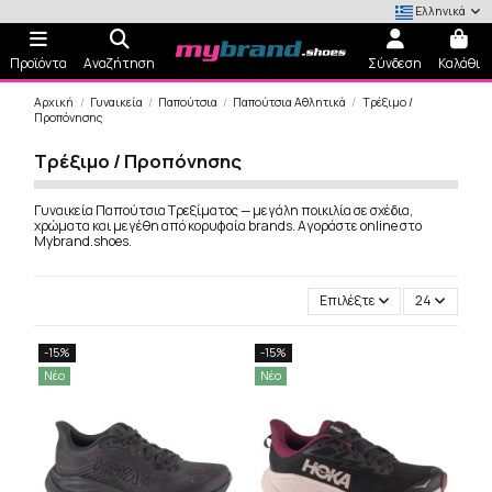
Ελληνικά
Προϊόντα
Αναζήτηση
Σύνδεση
Καλάθι
Αρχική
Γυναικεία
Παπούτσια
Παπούτσια Αθλητικά
Τρέξιμο /
Προπόνησης
Τρέξιμο / Προπόνησης
Γυναικεία Παπούτσια Τρεξίματος — μεγάλη ποικιλία σε σχέδια,
χρώματα και μεγέθη από κορυφαία brands. Αγοράστε online στο
Mybrand.shoes.
Επιλέξτε
24
-15%
-15%
Νέο
Νέο