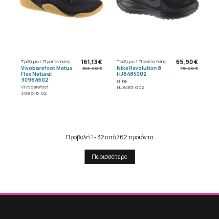
161,13 €
65,90 €
Τρέξιμο / Προπόνησης
Τρέξιμο / Προπόνησης
Vivobarefoot Motus
Nike Revolution 8
193,00 €
75,00 €
Flex Natural
HJ8485002
30964602
Nike
Vivobarefoot
HJ8485-002
309646-02
Προβολή 1 - 32 από 762 προϊόντα
Περισσότερα