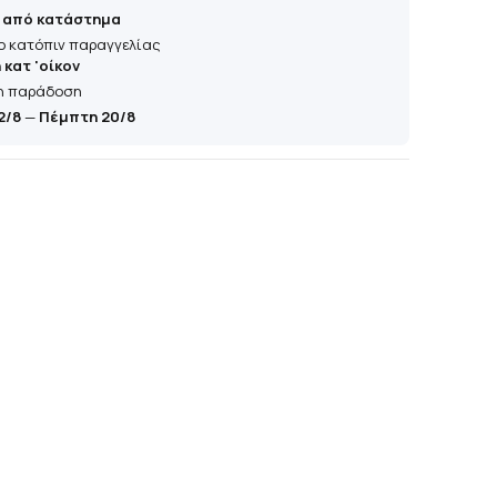
 από κατάστημα
ο κατόπιν παραγγελίας
κατ 'οίκον
η παράδοση
2/8
—
Πέμπτη 20/8