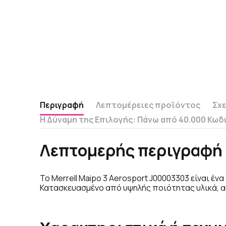
Περιγραφή
Λεπτομέρειες προϊόντος
Σχε
Η Δύναμη της Επιλογής: Πάνω από 40.000 Κωδ
Λεπτομερής περιγραφή 
Το Merrell Maipo 3 Aerosport J00003303 είναι έ
Κατασκευασμένο από υψηλής ποιότητας υλικά, α