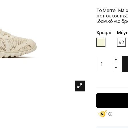
Το Merrell Mai
παπούτσι πεζο
ιδανικό για δ
Χρώμα
Μέγ
Μπέζ
42