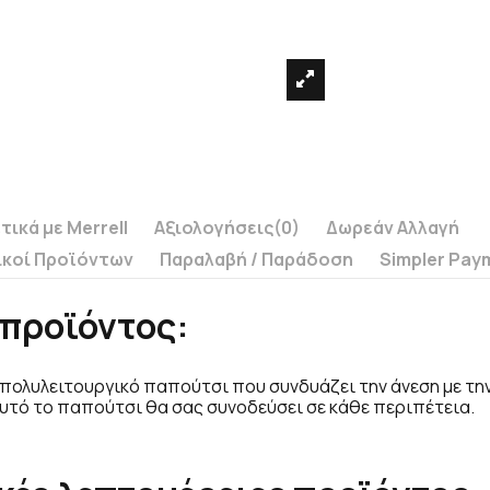
τικά με Merrell
Αξιολογήσεις
(0)
Δωρεάν Αλλαγή
ικοί Προϊόντων
Παραλαβή / Παράδoση
Simpler Pay
προϊόντος:
να πολυλειτουργικό παπούτσι που συνδυάζει την άνεση με τη
υτό το παπούτσι θα σας συνοδεύσει σε κάθε περιπέτεια.