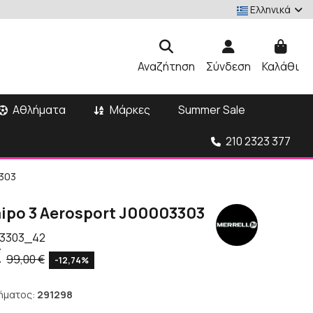
Ελληνικά
Αναζήτηση
Σύνδεση
Καλάθι
Αθλήματα
Μάρκες
Summer Sale
210 2323 377
3303
aipo 3 Aerosport J00003303
03303_42
€
99,00 €
-12,74%
ήματος:
291298