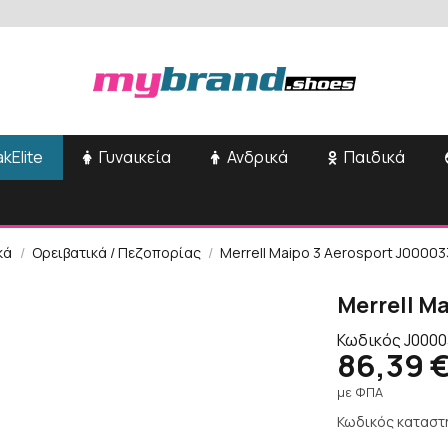
kElite
Γυναικεία
Ανδρικά
Παιδικά
κά
Ορειβατικά / Πεζοπορίας
Merrell Maipo 3 Aerosport J0000
Merrell M
Κωδικός
J000
86,39 
με ΦΠΑ
Κωδικός καταστ