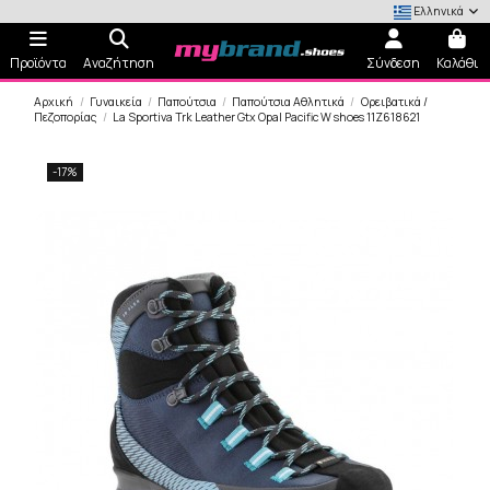
Ελληνικά
Προϊόντα
Αναζήτηση
Σύνδεση
Καλάθι
Αρχική
Γυναικεία
Παπούτσια
Παπούτσια Αθλητικά
Ορειβατικά /
Πεζοπορίας
La Sportiva Trk Leather Gtx Opal Pacific W shoes 11Z618621
-17%