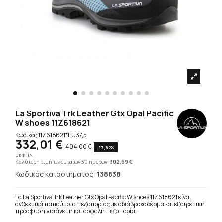
La Sportiva Trk Leather Gtx Opal Pacific
W shoes 11Z618621
Κωδικός
11Z618621*EU37,5
332,01 €
404,00 €
-17,82%
με ΦΠΑ
Καλύτερη τιμή τελευταίων 30 ημερών:
302,69 €
Κωδικός καταστήματος:
138838
Τα La Sportiva Trk Leather Gtx Opal Pacific W shoes 11Z618621 είναι
ανθεκτικά παπούτσια πεζοπορίας με αδιάβροχο δέρμα και εξαιρετική
πρόσφυση για άνετη και ασφαλή πεζοπορία.