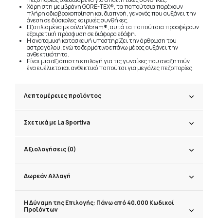
Χάρη στη μεμβράνη GORE-TEX®, τα παπούτσια παρέχουν
πλήρη αδιαβροχοποίηση και διαπνοή, γεγονός που αυξάνει την
άνεση σε δύσκολες καιρικές συνθήκες.
Εξοπλισμένα με σόλα Vibram®, αυτά τα παπούτσια προσφέρουν
εξαιρετική πρόσφυση σε διάφορα εδάφη.
Η ανατομική κατασκευή υποστηρίζει την άρθρωση του
αστραγάλου, ενώ το δερμάτινο επάνω μέρος αυξάνει την
ανθεκτικότητα.
Είναι μια αξιόπιστη επιλογή για τις γυναίκες που αναζητούν
ένα ευέλικτο και ανθεκτικό παπούτσι για μεγάλες πεζοπορίες.
Λεπτομέρειες προϊόντος
Σχετικά με La Sportiva
Αξιολογήσεις (0)
Δωρεάν Αλλαγή
Η Δύναμη της Επιλογής: Πάνω από 40.000 Κωδικοί
Προϊόντων