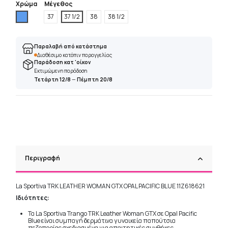
Χρώμα
Μέγεθος
Μπλέ
37
37 1/2
38
38 1/2
Παραλαβή από κατάστημα
Διαθέσιμο κατόπιν παραγγελίας
Παράδοση κατ 'οίκον
Εκτιμώμενη παράδοση
Τετάρτη 12/8
—
Πέμπτη 20/8
Περιγραφή
La Sportiva TRK LEATHER WOMAN GTX OPAL PACIFIC BLUE 11Z618621
Ιδιότητες:
Τα La Sportiva Trango TRK Leather Woman GTX σε Opal Pacific
Blue είναι συμπαγή δερμάτινα γυναικεία παπούτσια
πεζοπορίας σχεδιασμένα για απαιτητικές συνθήκες.