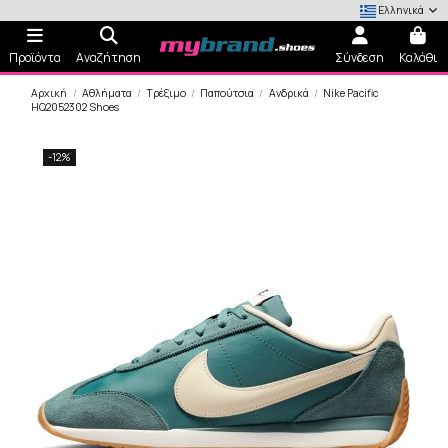
Ελληνικά
Προϊόντα
Αναζήτηση
Σύνδεση
Καλάθι
Αρχική
Αθλήματα
Τρέξιμο
Παπούτσια
Ανδρικά
Nike Pacific
HQ2052302 Shoes
-12%