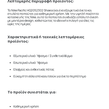
Λεπτομερής περιγραφή προϊόντος:
Τα Nike Pacific HQ2052302 Shoes είναι ένα εξαιρετικά άνετο και
στυλάτο παπούτσι για καθημερινή χρήση. Με την υψηλή ποιότητα
κατασκευής της Nike, αυτό το παπούτσι συνδυάζει απόλυτη άνεση
με μοντέρνο design, καθιστώντας το ιδανική επιλογή για όλες τις
ώρες της ημέρας.
Χαρακτηριστικά ή τεχνικές λεπτομέρειες
προϊόντος:
Εξωτερικό υλικό: Ύφασμα / Συνθετικό δέρμα
Εσωτερικό υλικό: Ύφασμα
Ελαφρύς και ανθεκτικός πάτος
Εύκαμπτη σόλα από καουτσούκ για άνετο περπάτημα
Το προϊόν συνιστάται για:
Καθημερινή χρήση