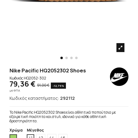
Nike Pacific HQ2052302 Shoes
Κωδικός
HQ2052-302
79,36 €
91,00 €
-12,79%
με ΦΠΑ
Κωδικός καταστήματος:
292112
Τα Nike Pacific HQ2052302 Shoes είναι αθλητικά παπούτσια με
εξαιρετική ποιότητα και στυλ, ιδανικά για κάθε αθλητική
δραστηριότητα.
Χρώμα
Μέγεθος
Πράσινο
41
42
44
46