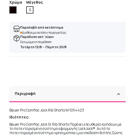
Χρώμα
Μέγεθος
Μαύρο
S
Παραλαβή από κατάστημα
Διαθέσιμο κατόπιν παραγγελίας
Παράδοση κατ 'οίκον
Εκτιμώμενη παράδοση
Τετάρτη 12/8
—
Πέμπτη 20/8
Περιγραφή
Bauer Pro Comfloc Jock Rib Shorts M 1054423
Ιδιότητες:
Bauer Pro Comfloc Jock Sr Rib Shorts Παρέχει ελευθερία κινήσεων με
το πατενταρισμένο σύστημα εφαρμογής LockJock®. Αυτό το
πατενταρισμένο σύστημα χρησιμοποιεί μια σχεδίαση διπλής ζώνης