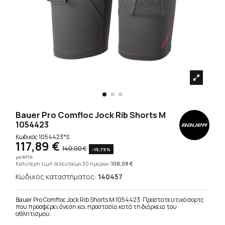
Bauer Pro Comfloc Jock Rib Shorts M
1054423
Κωδικός
1054423*S
117,89 €
140,00 €
-15,79%
με ΦΠΑ
Καλύτερη τιμή τελευταίων 30 ημερών:
108,08 €
Κωδικός καταστήματος:
140457
Bauer Pro Comfloc Jock Rib Shorts M 1054423: Προστατευτικό σορτς
που προσφέρει άνεση και προστασία κατά τη διάρκεια του
αθλητισμού.