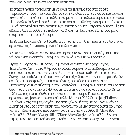
που κλειδώνει το κύπελλο στη θέση του.
Τα στρατηγικά τοποθετημένα ένθετα πλέγματος στο σορτς
παρέχουν στους παίκτες εξαιρετική κυκλοφορία του αέρα και μεγάλη
κινητικότητα χάρη στα πολλαπλά μείγματα πολυεστέρα και spandex.
Η τεχνολογία Sanitized®, η οποία είναι απευθείας ενσωματωμένη στο
υλικό, αποτρέπει την ανάπτυξη βακτηρίων που προκαλούν οσμές και
εξασφαλίζει σταθερή απόδοση καθ' όλη τη διάρκεια ζωής του jock,
ακόμη και μετά το πλύσιμο.
Το Bauer LockJock Short διαθέτει επίσης υψηλής ποιότητας Velcro και
εργονομικό, διαμορφωμένο κύπελλο Mueller.
Υλικό Κύριο σώμα: 82% πολυεστέρας / 18% ελαστάν Πλέγμα 1: 91%
νάιλον / 9% ελαστάν Πλέγμα 2: 82% νάιλον / 18% ελαστάν
Προφίλ: Σορτς συμπίεσης με μοναδικό σύστημα εφαρμογής
Τεχνολογία Sanitized® Άμεσα ενσωματωμένη στο μαξιλαράκι κατά τη
διαδικασία κατασκευής για βέλτιστη απόδοση καθ' όλη τη διάρκεια
ζωής του Jock Αποτρέπει την ανάπτυξη βακτηρίων που προκαλούν
οσμές και εξασφαλίζει μακροχρόνια φρεσκάδα LockJockR122:
Πατενταρισμένο σύστημα που κλειδώνει με ασφάλεια το κύπελλο στη
θέση του Ενισχυμένα 3-D κούμπωμα με αγκίστρι και βρόχο Ένθετα
πλέγματος για πρόσθετη κυκλοφορία του αέρα Παρέχεται με
εργονομικό, φορμαρισμένο κύπελλο MuellerR122 Οι ραφές Flatlock
μειώνουν τις τριβές Λογότυπο στη ζώνη μέσης με λαβή σιλικόνης
Διατηρεί το Jock στη θέση του Λογότυπο Bauer στον αριστερό μηρό
και στη ζώνη μέσης Εφαρμογή συμπίεσης Μέγεθος S: Μέγεθος:
Μέση: 74 - 76 cm Ύψος: 165 - 175cm Μέγεθος M: Μέση: 79 - 84 cm
Ύψος: 175 - 180 cm Μέγεθος L: Μέση: 86 - 89 cm Ύψος: 180 - 185cm
Λεπτομέρειες προϊόντος