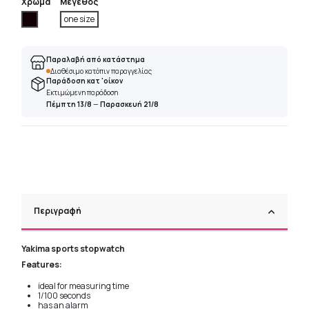
Χρώμα
Μέγεθος
Μαύρο
one size
Παραλαβή από κατάστημα
Διαθέσιμο κατόπιν παραγγελίας
Παράδοση κατ 'οίκον
Εκτιμώμενη παράδοση
Πέμπτη 13/8
—
Παρασκευή 21/8
Περιγραφή
Yakima sports stopwatch
Features:
ideal for measuring time
1/100 seconds
has an alarm