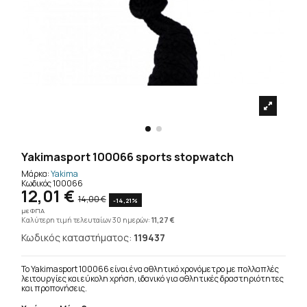
Yakimasport 100066 sports stopwatch
Μάρκα:
Yakima
Κωδικός
100066
12,01 €
14,00 €
-14,21%
με ΦΠΑ
Καλύτερη τιμή τελευταίων 30 ημερών:
11,27 €
Κωδικός καταστήματος:
119437
Το Yakimasport 100066 είναι ένα αθλητικό χρονόμετρο με πολλαπλές
λειτουργίες και εύκολη χρήση, ιδανικό για αθλητικές δραστηριότητες
και προπονήσεις.