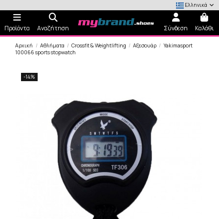
Ελληνικά
Προϊόντα
Αναζήτηση
Σύνδεση
Καλάθι
Αρχική
Αθλήματα
Crossfit & Weightlifting
Αξεσουάρ
Yakimasport
100066 sports stopwatch
-14%