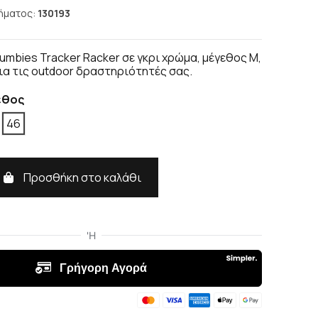
ήματος:
130193
umbies Tracker Racker σε γκρι χρώμα, μέγεθος Μ,
για τις outdoor δραστηριότητές σας.
εθος
46
Προσθήκη στο καλάθι