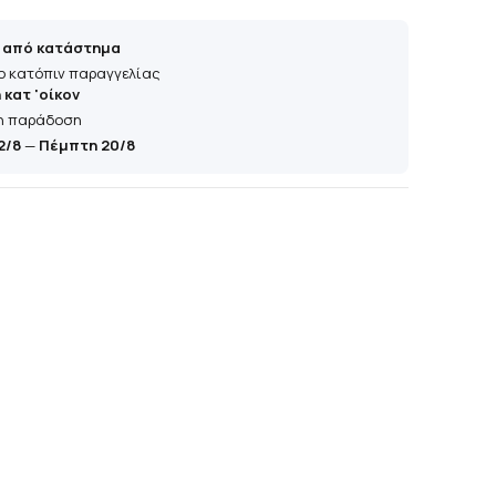
 από κατάστημα
ο κατόπιν παραγγελίας
κατ 'οίκον
η παράδοση
2/8
—
Πέμπτη 20/8