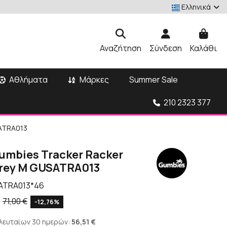
Ελληνικά
Αναζήτηση
Σύνδεση
Καλάθι
Αθλήματα
Μάρκες
Summer Sale
210 2323 377
SATRA013
umbies Tracker Racker
rey M GUSATRA013
ATRA013*46
71,00 €
-12,76%
ελευταίων 30 ημερών:
56,51 €