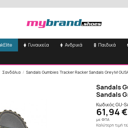
kElite
Γυναικεία
Ανδρικά
Παιδικά
Σανδάλια
Sandals Gumbies Tracker Racker Sandals Grey M GU
Sandals G
Sandals G
Κωδικός
GU-S
61,94 €
με ΦΠΑ
Καλύτερη τιμή τ