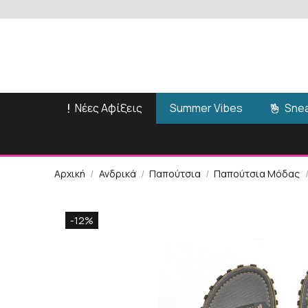
Νέες Αφίξεις
Snea
Summer Vibes
Αρχική
Ανδρικά
Παπούτσια
Παπούτσια Μόδας
-12%