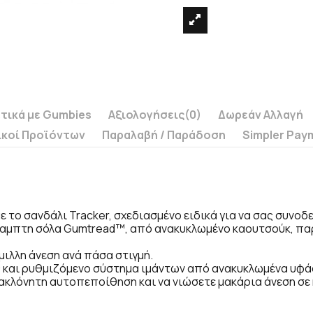
τικά με Gumbies
Αξιολογήσεις
(0)
Δωρεάν Αλλαγή
ικοί Προϊόντων
Παραλαβή / Παράδoση
Simpler Pay
 το σανδάλι Tracker, σχεδιασμένο ειδικά για να σας συνοδε
ύκαμπτη σόλα Gumtread™, από ανακυκλωμένο καουτσούκ, παρ
ιλλη άνεση ανά πάσα στιγμή.
ς και ρυθμιζόμενο σύστημα ιμάντων από ανακυκλωμένα υφ
 ακλόνητη αυτοπεποίθηση και να νιώσετε μακάρια άνεση σε 