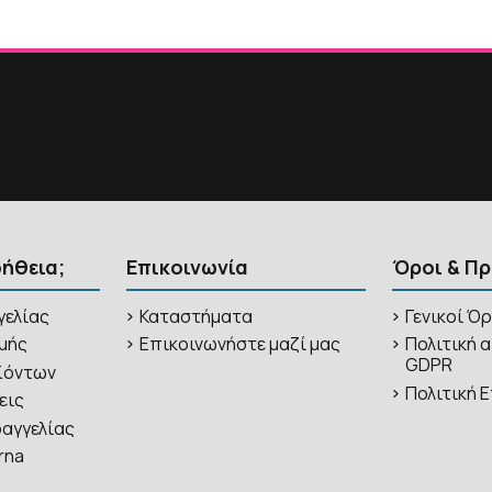
οήθεια;
Επικοινωνία
Όροι & Π
γελίας
Καταστήματα
Γενικοί Ό
μής
Επικοινωνήστε μαζί μας
Πολιτική 
GDPR
ϊόντων
Πολιτική
εις
αγγελίας
rna