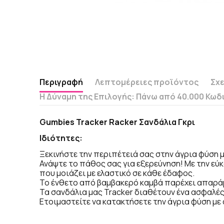
Περιγραφή
Λεπτομέρειες προϊόντος
Σχε
Η Δύναμη της Επιλογής: Πάνω από 40.000 Κωδ
Gumbies Tracker Racker Σανδάλια Γκρι
Ιδιότητες:
Ξεκινήστε την περιπέτειά σας στην άγρια φύση με
Ανάψτε το πάθος σας για εξερεύνηση! Με την ε
που μοιάζει με ελαστικό σε κάθε έδαφος.
Το ένθετο από βαμβακερό καμβά παρέχει απαράμ
Τα σανδάλια μας Tracker διαθέτουν ένα ασφαλέ
Ετοιμαστείτε να κατακτήσετε την άγρια φύση με