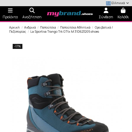
Ελληνικά
Προϊόντα
Αναζήτηση
Σύνδεση
Καλάθι
Αρχική
Ανδρικά
Παπούτσια
Παπούτσια Αθλητικά
Ορειβατικά /
Πεζοπορίας
La Sportiva Trango Trk GTtx M 31D623205 shoes
-17%