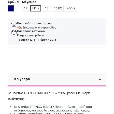
Χρώμα
Μέγεθος
Ναυτικό
41
41 1/2
43
43 1/2
45 1/2
Παραλαβή από κατάστημα
Διαθέσιμο κατόπιν παραγγελίας
Παράδοση κατ 'οίκον
Εκτιμώμενη παράδοση
Τετάρτη 12/8
—
Πέμπτη 20/8
Περιγραφή
La Sportiva TRANGO TRK GTX 31D623205 Space Blue/Maple
Ιδιότητες:
La Sportiva TRANGO TRK GTX είναι τα τέλεια παπούτσια
πεζοπορίας για τους λάτρεις της ορεινής πεζοπορίας.
Η χρήση μεμβράνης GORE-TEX® εγγυάται πλήρη