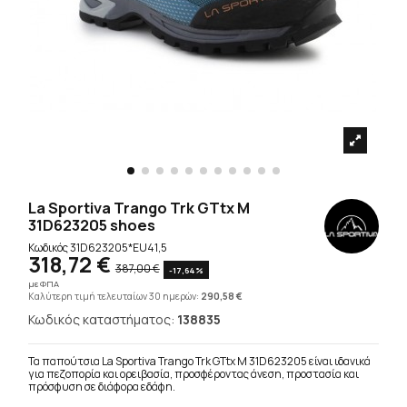
La Sportiva Trango Trk GTtx M
31D623205 shoes
Κωδικός
31D623205*EU41,5
318,72 €
387,00 €
-17,64%
με ΦΠΑ
Καλύτερη τιμή τελευταίων 30 ημερών:
290,58 €
Κωδικός καταστήματος:
138835
Τα παπούτσια La Sportiva Trango Trk GTtx M 31D623205 είναι ιδανικά
για πεζοπορία και ορειβασία, προσφέροντας άνεση, προστασία και
πρόσφυση σε διάφορα εδάφη.