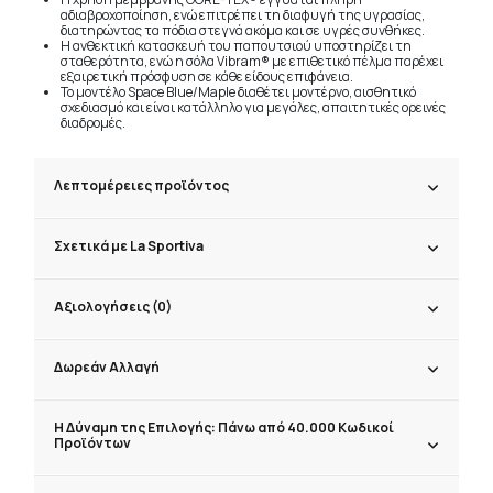
αδιαβροχοποίηση, ενώ επιτρέπει τη διαφυγή της υγρασίας,
διατηρώντας τα πόδια στεγνά ακόμα και σε υγρές συνθήκες.
Η ανθεκτική κατασκευή του παπουτσιού υποστηρίζει τη
σταθερότητα, ενώ η σόλα Vibram® με επιθετικό πέλμα παρέχει
εξαιρετική πρόσφυση σε κάθε είδους επιφάνεια.
Το μοντέλο Space Blue/Maple διαθέτει μοντέρνο, αισθητικό
σχεδιασμό και είναι κατάλληλο για μεγάλες, απαιτητικές ορεινές
διαδρομές.
Λεπτομέρειες προϊόντος
Σχετικά με La Sportiva
Αξιολογήσεις (0)
Δωρεάν Αλλαγή
Η Δύναμη της Επιλογής: Πάνω από 40.000 Κωδικοί
Προϊόντων