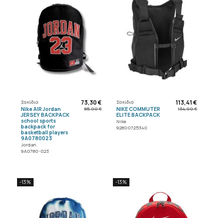
73,30 €
113,41 €
Σακίδια
Σακίδια
Nike AIR Jordan
NIKE COMMUTER
85,00 €
134,00 €
JERSEY BACKPACK
ELITE BACKPACK
school sports
Nike
backpack for
92800725340
basketball players
9A0780023
Jordan
9A0780-023
-13%
-13%