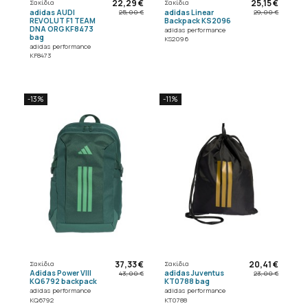
22,29 €
25,15 €
Σακίδια
Σακίδια
adidas AUDI
adidas Linear
25,00 €
29,00 €
REVOLUT F1 TEAM
Backpack KS2096
DNA ORG KF8473
adidas performance
bag
KS2096
adidas performance
KF8473
-13%
-11%
37,33 €
20,41 €
Σακίδια
Σακίδια
Adidas Power VIII
adidas Juventus
43,00 €
23,00 €
KQ6792 backpack
KT0788 bag
adidas performance
adidas performance
KQ6792
KT0788