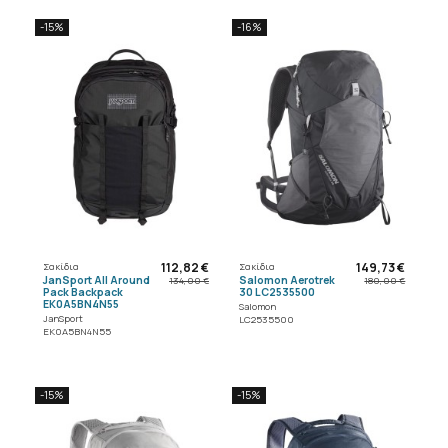
-15%
-16%
112,82 €
149,73 €
Σακίδια
Σακίδια
JanSport All Around
Salomon Aerotrek
134,00 €
180,00 €
Pack Backpack
30 LC2535500
EK0A5BN4N55
Salomon
JanSport
LC2535500
EK0A5BN4N55
-15%
-15%