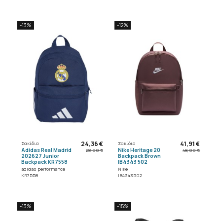
-13%
-12%
24,36 €
41,91 €
Σακίδια
Σακίδια
Adidas Real Madrid
Nike Heritage 20
28,00 €
48,00 €
202627 Junior
Backpack Brown
Backpack KR7558
IB4343 502
adidas performance
Nike
KR7558
IB4343502
-13%
-15%