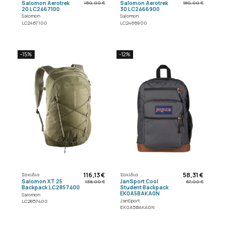
Salomon Aerotrek
Salomon Aerotrek
160,00 €
180,00 €
20 LC2467100
30 LC2466900
Salomon
Salomon
LC2467100
LC2466900
-15%
-12%
116,13 €
58,31 €
Σακίδια
Σακίδια
Salomon XT 25
JanSport Cool
138,00 €
67,00 €
Backpack LC2857400
Student Backpack
EK0A5BAKA0N
Salomon
JanSport
LC2857400
EK0A5BAKA0N