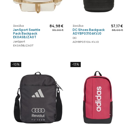
84,98 €
57,17 €
Σακίδια
Σακίδια
JanSport Seattle
DC Shoes Backpack
99,00 €
66,00 €
Pack Backpack
ADYBP03104KVJ0
EK0A5BJZA0T
DC
JanSport
ADYBP03104-KVJ0
EK0A5BJZA0T
-10%
-13%