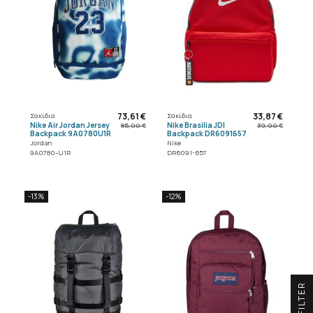
73,61 €
33,87 €
Σακίδια
Σακίδια
Nike Air Jordan Jersey
Nike Brasilia JDI
85,00 €
39,00 €
Backpack 9A0780U1R
Backpack DR6091657
Jordan
Nike
9A0780-U1R
DR6091-657
-13%
-12%
R