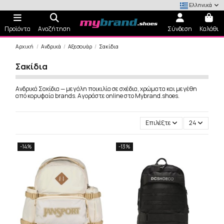
Ελληνικά
Προϊόντα
Αναζήτηση
Σύνδεση
Καλάθι
Αρχική
Ανδρικά
Αξεσουάρ
Σακίδια
Σακίδια
Ανδρικά Σακίδια — μεγάλη ποικιλία σε σχέδια, χρώματα και μεγέθη
από κορυφαία brands. Αγοράστε online στο Mybrand.shoes.
Επιλέξτε
24
-14%
-13%