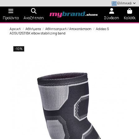
Ελληνικά
Προϊόντα
Αναζήτηση
Σύνδεση
Καλάθι
Αρχική
Αθλήματα
Αθλητιατρική / Αποκατάσταση
Adidas S
ADSU12531BK elbow stabilizing band
-10%