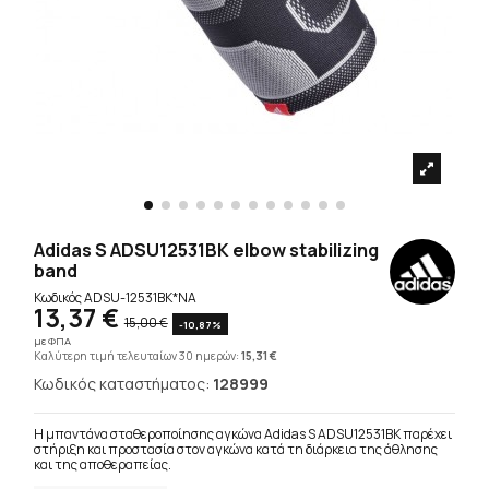
Adidas S ADSU12531BK elbow stabilizing
band
Κωδικός
ADSU-12531BK*NA
13,37 €
15,00 €
-10,87%
με ΦΠΑ
Καλύτερη τιμή τελευταίων 30 ημερών:
15,31 €
Κωδικός καταστήματος:
128999
Η μπαντάνα σταθεροποίησης αγκώνα Adidas S ADSU12531BK παρέχει
στήριξη και προστασία στον αγκώνα κατά τη διάρκεια της άθλησης
και της αποθεραπείας.