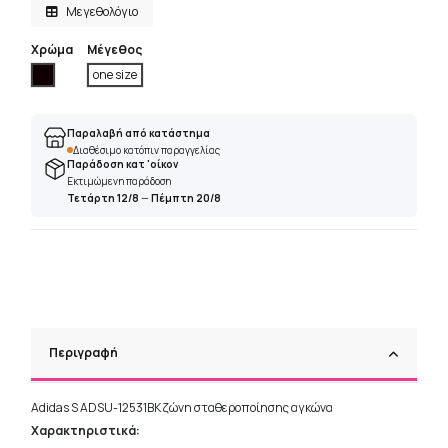
Μεγεθολόγιο
Χρώμα
Μέγεθος
Μαύρο
one size
Παραλαβή από κατάστημα
Διαθέσιμο κατόπιν παραγγελίας
Παράδοση κατ 'οίκον
Εκτιμώμενη παράδοση
Τετάρτη 12/8
—
Πέμπτη 20/8
Περιγραφή
Adidas S ADSU-12531BK ζώνη σταθεροποίησης αγκώνα
Χαρακτηριστικά: