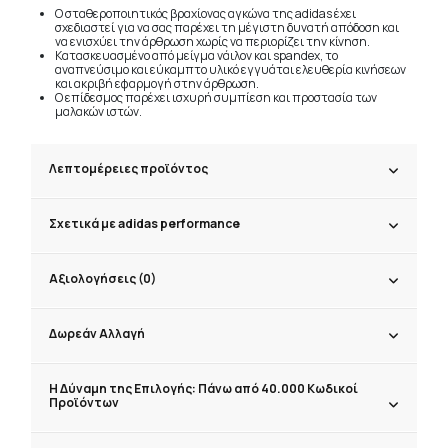
Ο σταθεροποιητικός βραχίονας αγκώνα της adidas έχει
σχεδιαστεί για να σας παρέχει τη μέγιστη δυνατή απόδοση και
να ενισχύει την άρθρωση χωρίς να περιορίζει την κίνηση.
Κατασκευασμένο από μείγμα νάιλον και spandex, το
αναπνεύσιμο και εύκαμπτο υλικό εγγυάται ελευθερία κινήσεων
και ακριβή εφαρμογή στην άρθρωση.
Ο επίδεσμος παρέχει ισχυρή συμπίεση και προστασία των
μαλακών ιστών.
Λεπτομέρειες προϊόντος
Σχετικά με adidas performance
Αξιολογήσεις (0)
Δωρεάν Αλλαγή
Η Δύναμη της Επιλογής: Πάνω από 40.000 Κωδικοί
Προϊόντων