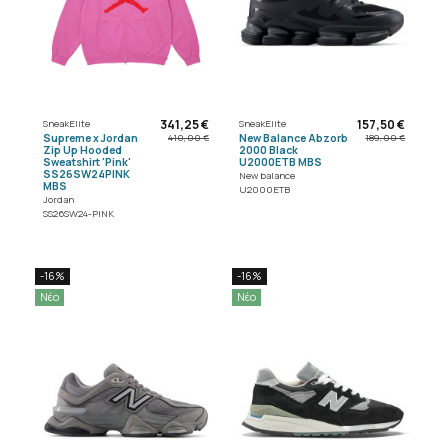
341,25 €
157,50 €
SneakElite
SneakElite
Supreme x Jordan
New Balance Abzorb
410,00 €
189,00 €
Zip Up Hooded
2000 Black
Sweatshirt 'Pink'
U2000ETB MBS
SS26SW24PINK
New balance
MBS
U2000ETB
Jordan
SS26SW24-PINK
-16%
-16%
Νέο
Νέο