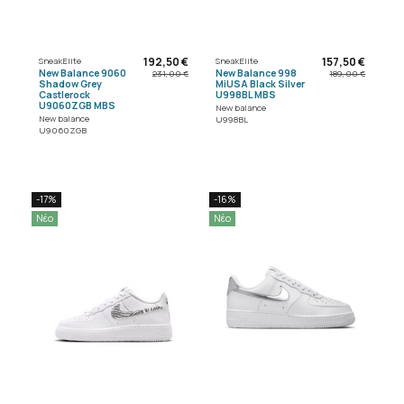
192,50 €
157,50 €
SneakElite
SneakElite
New Balance 9060
New Balance 998
231,00 €
189,00 €
Shadow Grey
MiUSA Black Silver
Castlerock
U998BL MBS
U9060ZGB MBS
New balance
New balance
U998BL
U9060ZGB
-17%
-16%
Νέο
Νέο