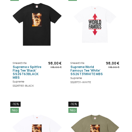
98,00 €
98,00 €
SneakElite
SneakElite
Supreme x Spitfire
Supreme World
118,00 €
118,00 €
Flag Tee 'Black'
Famous Tee 'White'
SS26T63BLACK
SS26T31WHITE MBS
MBS
Supreme
Supreme
SS26T31-WHITE
SS26T63-BLACK
-16%
-16%
Νέο
Νέο