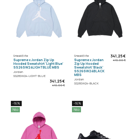
341,25 €
SneakElite
SneakElite
Supreme x Jordan Zip Up
Supreme x Jordan
410,00 €
Hooded Sweatshirt 'Light Blue'
Zip Up Hooded
SS26SW24LIGHTBLUE MBS
Sweatshirt 'Black'
SS26SW24BLACK
Jordan
MBS
SS26SW24-LIGHT-BLUE
Jordan
341,25 €
SS26SW24-BLACK
410,00 €
-16%
-16%
Νέο
Νέο