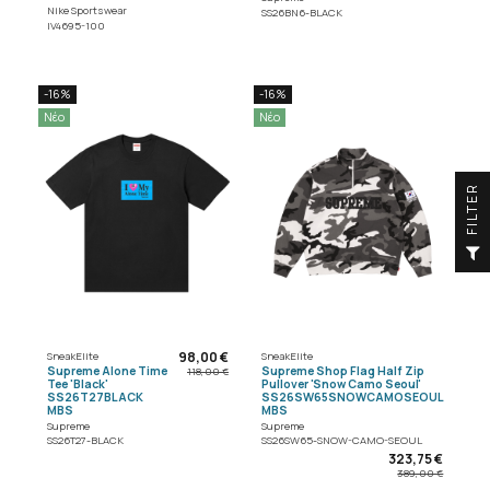
Nike Sportswear
SS26BN6-BLACK
IV4695-100
-16%
-16%
Νέο
Νέο
R
F
I
L
T
E
98,00 €
SneakElite
SneakElite
Supreme Alone Time
Supreme Shop Flag Half Zip
118,00 €
Tee 'Black'
Pullover 'Snow Camo Seoul'
SS26T27BLACK
SS26SW65SNOWCAMOSEOUL
MBS
MBS
Supreme
Supreme
SS26T27-BLACK
SS26SW65-SNOW-CAMO-SEOUL
323,75 €
389,00 €