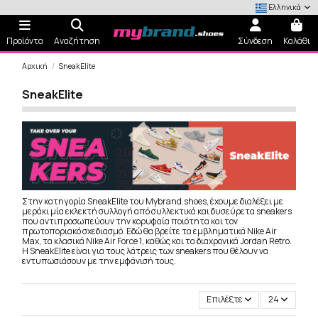
Ελληνικά
Προϊόντα
Αναζήτηση
Σύνδεση
Καλάθι
Αρχική
SneakElite
SneakElite
Στην κατηγορία SneakElite του Mybrand.shoes, έχουμε διαλέξει με
μεράκι μία εκλεκτή συλλογή από συλλεκτικά και δυσεύρετα sneakers
που αντιπροσωπεύουν την κορυφαία ποιότητα και τον
πρωτοποριακό σχεδιασμό. Εδώ θα βρείτε τα εμβληματικά Nike Air
Max, τα κλασικά Nike Air Force 1, καθώς και τα διαχρονικά Jordan Retro.
Η SneakElite είναι για τους λάτρεις των sneakers που θέλουν να
εντυπωσιάσουν με την εμφάνισή τους.
Επιλέξτε
24