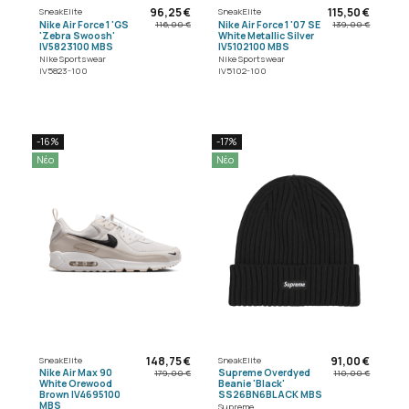
96,25 €
115,50 €
SneakElite
SneakElite
Nike Air Force 1 'GS
Nike Air Force 1 '07 SE
116,00 €
139,00 €
'Zebra Swoosh'
White Metallic Silver
IV5823100 MBS
IV5102100 MBS
Nike Sportswear
Nike Sportswear
IV5823-100
IV5102-100
-16%
-17%
Νέο
Νέο
148,75 €
91,00 €
SneakElite
SneakElite
Nike Air Max 90
Supreme Overdyed
179,00 €
110,00 €
White Orewood
Beanie 'Black'
Brown IV4695100
SS26BN6BLACK MBS
MBS
Supreme