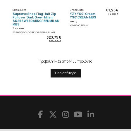
61,25 €
SneakElite
SneakElite
Supreme Shop Flag Half Zip
YZY YS01 Cream
74,00 €
Pullover 'Dark Green Milan'
YS01CREAM MBS
SS26SW65DARKGREENMILAN
Yeezy
MBS
YS-01-CREAM
Supreme
SS26SW65-DARK-GREEN-MILAN
323,75 €
389,00 €
Προβολή 1 - 32 από 1455 προϊόντα
Περισσότερα