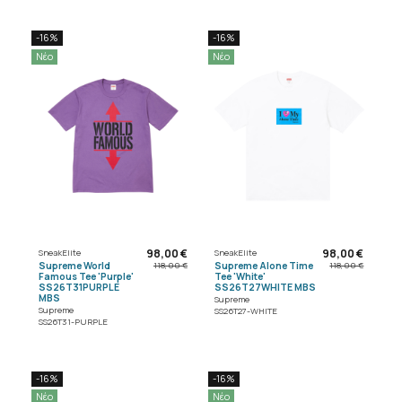
-16%
-16%
Νέο
Νέο
98,00 €
98,00 €
SneakElite
SneakElite
Supreme World
Supreme Alone Time
118,00 €
118,00 €
Famous Tee 'Purple'
Tee 'White'
SS26T31PURPLE
SS26T27WHITE MBS
MBS
Supreme
Supreme
SS26T27-WHITE
SS26T31-PURPLE
-16%
-16%
Νέο
Νέο