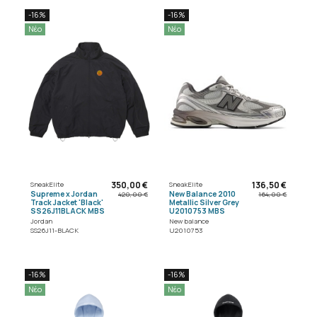
-16%
-16%
Νέο
Νέο
350,00 €
136,50 €
SneakElite
SneakElite
Supreme x Jordan
New Balance 2010
420,00 €
164,00 €
Track Jacket 'Black'
Metallic Silver Grey
SS26J11BLACK MBS
U2010753 MBS
Jordan
New balance
SS26J11-BLACK
U2010753
-16%
-16%
Νέο
Νέο