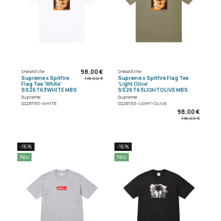
98,00 €
SneakElite
SneakElite
Supreme x Spitfire
Supreme x Spitfire Flag Tee
118,00 €
Flag Tee 'White'
'Light Olive'
SS26T63WHITE MBS
SS26T63LIGHTOLIVE MBS
Supreme
Supreme
SS26T63-WHITE
SS26T63-LIGHT-OLIVE
98,00 €
118,00 €
-16%
-16%
Νέο
Νέο