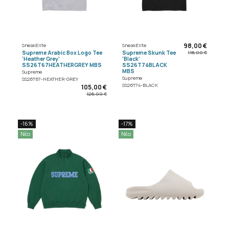
98,00 €
SneakElite
SneakElite
Supreme Arabic Box Logo Tee
Supreme Skunk Tee
118,00 €
'Heather Grey'
'Black'
SS26T67HEATHERGREY MBS
SS26T74BLACK
MBS
Supreme
Supreme
SS26T67-HEATHER-GREY
SS26T74-BLACK
105,00 €
126,00 €
-16%
-17%
Νέο
Νέο