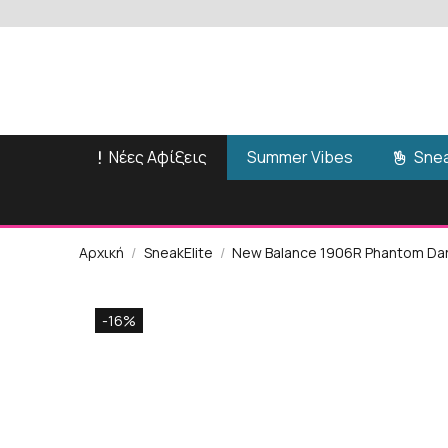
Νέες Αφίξεις
Snea
Summer Vibes
Αρχική
SneakElite
New Balance 1906R Phantom Dark
-16%