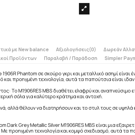
τικά με New balance
Αξιολογήσεις
(0)
Δωρεάν Αλλα
ικοί Προϊόντων
Παραλαβή / Παράδoση
Simpler Pay
 1906R Phantom σε σκούρο γκρι και μεταλλικό ασημί είναι
ό και προηγμένη τεχνολογία, αυτά τα παπούτσια είναι ιδαν
ντος: Το M1906RES MBS διαθέτει ελαφρύ και αναπνεύσιμο ε
ρική σόλα για καλύτερο κράτημα και αντοχή.
ά, αλλά θέλουν να διατηρήσουν και το στυλ τους σε υψηλά 
m Dark Grey Metallic Silver M1906RES MBS είναι μια εξαιρε
 Με προηγμένη τεχνολογία και κομψό σχεδιασμό, αυτά τα π