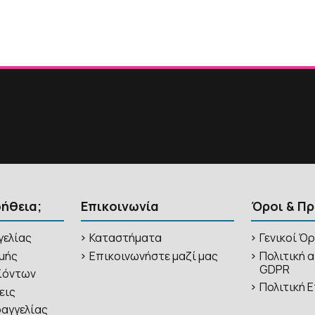
οήθεια;
Επικοινωνία
Όροι & Π
γελίας
Καταστήματα
Γενικοί Ό
μής
Επικοινωνήστε μαζί μας
Πολιτική 
GDPR
ϊόντων
Πολιτική
εις
αγγελίας