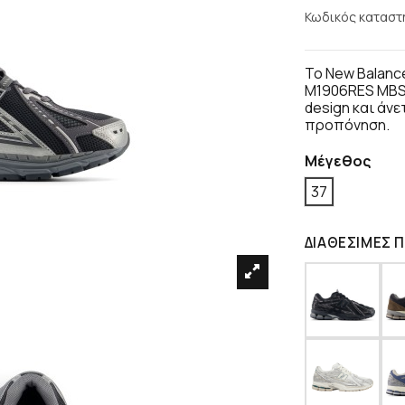
Κωδικός καταστ
Το New Balance
M1906RES MBS 
design και άνε
προπόνηση.
Μέγεθος
37
ΔΙΑΘΈΣΙΜΕΣ 