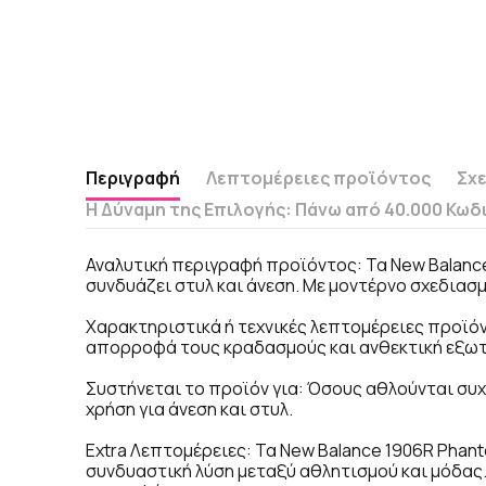
Περιγραφή
Λεπτομέρειες προϊόντος
Σχε
Η Δύναμη της Επιλογής: Πάνω από 40.000 Κωδ
Αναλυτική περιγραφή προϊόντος: Τα New Balance
συνδυάζει στυλ και άνεση. Με μοντέρνο σχεδιασμ
Χαρακτηριστικά ή τεχνικές λεπτομέρειες προϊό
απορροφά τους κραδασμούς και ανθεκτική εξωτε
Συστήνεται το προϊόν για: Όσους αθλούνται συχν
χρήση για άνεση και στυλ.
Extra Λεπτομέρειες: Τα New Balance 1906R Phanto
συνδυαστική λύση μεταξύ αθλητισμού και μόδας.