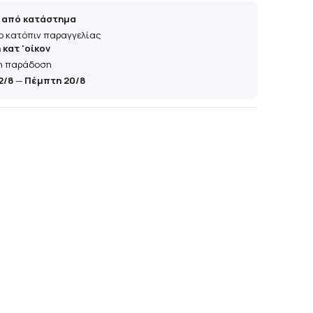
 από κατάστημα
ο κατόπιν παραγγελίας
κατ 'οίκον
η παράδοση
2/8
—
Πέμπτη 20/8