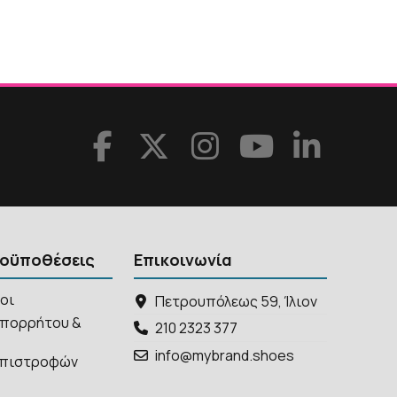
ροϋποθέσεις
Επικοινωνία
ροι
Πετρουπόλεως 59, Ίλιον
απορρήτου &
210 2323 377
info@mybrand.shoes
 Επιστροφών