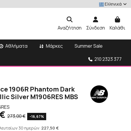
Ελληνικά
Αναζήτηση
Σύνδεση
Καλάθι
Αθλήματα
Μάρκες
Summer Sale
210 2323 377
ce 1906R Phantom Dark
llic Silver M1906RES MBS
6RES
 €
273,00 €
-16,67%
ελευταίων 30 ημερών:
227,50 €