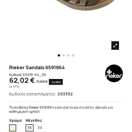
Rieker Sandals 6591864
Κωδικός
65918-64_38
62,02 €
71,00 €
-12,65%
με ΦΠΑ
Κωδικός καταστήματος:
293392
Τα σανδάλια Rieker 6591864 είναι άνετα και στυλάτα, ιδανικά για
καθημερινή χρήση.
Χρώμα
Μέγεθος
Μπέζ
38
39