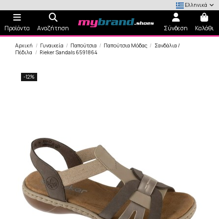
Ελληνικά
Προϊόντα
Αναζήτηση
Σύνδεση
Καλάθι
Αρχική
Γυναικεία
Παπούτσια
Παπούτσια Μόδας
Σανδάλια /
Πέδιλα
Rieker Sandals 6591864
-12%