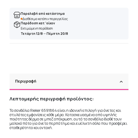
Παραλαβή από κατάστημα
Διαθέσιμο κατόπιν παραγγελίας
Παράδοση κατ 'οίκον
Εκτιμώμενη παράδοση
Τετάρτη 12/8
—
Πέμπτη 20/8
Περιγραφή
Λεπτομερής περιγραφή προϊόντος:
Τα σανδάλια Rieker 6591864 είναι η ιδανική επιλογή για άνετες και
στυλάτες εμφανίσεις κάθε μέρα. Κατασκευασμένα από υψηλής
ποιότητας δέρμα σε μπεζ απόχρωση, αυτά τα σανδάλια διαθέτουν
μαλακό πάτο για άνετο περπάτημα και ευέλικτη σόλα που προσφέρει
σταθερότητα και αντοχή.