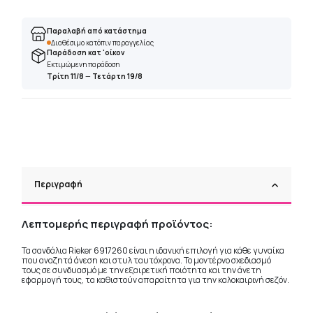
Παραλαβή από κατάστημα
Διαθέσιμο κατόπιν παραγγελίας
Παράδοση κατ 'οίκον
Εκτιμώμενη παράδοση
Τρίτη 11/8
—
Τετάρτη 19/8
Περιγραφή
Λεπτομερής περιγραφή προϊόντος:
Τα σανδάλια Rieker 6917260 είναι η ιδανική επιλογή για κάθε γυναίκα
που αναζητά άνεση και στυλ ταυτόχρονα. Το μοντέρνο σχεδιασμό
τους σε συνδυασμό με την εξαιρετική ποιότητα και την άνετη
εφαρμογή τους, τα καθιστούν απαραίτητα για την καλοκαιρινή σεζόν.