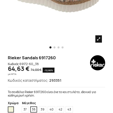
Rieker Sandals 6917260
Κωδικός
69172-60_38
64,63 €
74,00 €
-12,66%
με ΦΠΑ
Κωδικός καταστήματος:
293351
Τα σανδάλια Rieker 6917260 είναι άνετα και στυλάτα, ιδανικά για
καθημερινή χρήση.
Χρώμα
Μέγεθος
Μπέζ
37
38
39
40
42
43