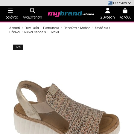
Ελληνικά
Προϊόντα
Αναζήτηση
Σύνδεση
Καλάθι
Αρχική
Γυναικεία
Παπούτσια
Παπούτσια Μόδας
Σανδάλια /
Πέδιλα
Rieker Sandals 6917260
-12%