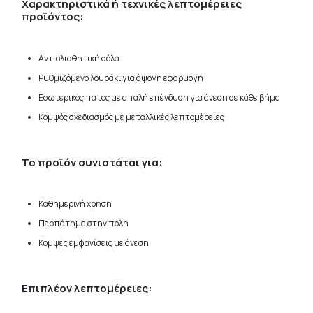
Χαρακτηριστικά ή τεχνικές λεπτομέρειες
προϊόντος:
Αντιολισθητική σόλα
Ρυθμιζόμενο λουράκι για άψογη εφαρμογή
Εσωτερικός πάτος με απαλή επένδυση για άνεση σε κάθε βήμα
Κομψός σχεδιασμός με μεταλλικές λεπτομέρειες
Το προϊόν συνιστάται για:
Καθημερινή χρήση
Περπάτημα στην πόλη
Κομψές εμφανίσεις με άνεση
Επιπλέον λεπτομέρειες: