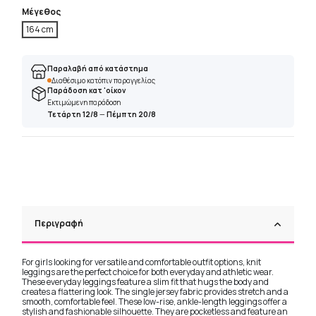
Μέγεθος
164 cm
Παραλαβή από κατάστημα
Διαθέσιμο κατόπιν παραγγελίας
Παράδοση κατ 'οίκον
Εκτιμώμενη παράδοση
Τετάρτη 12/8
—
Πέμπτη 20/8
Περιγραφή
For girls looking for versatile and comfortable outfit options, knit
leggings are the perfect choice for both everyday and athletic wear.
These everyday leggings feature a slim fit that hugs the body and
creates a flattering look. The single jersey fabric provides stretch and a
smooth, comfortable feel. These low-rise, ankle-length leggings offer a
stylish and fashionable silhouette. They are pocketless and feature an