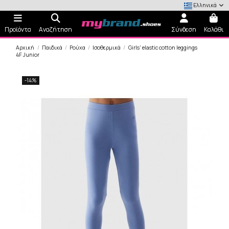
Ελληνικά
Προϊόντα
Αναζήτηση
Σύνδεση
Καλάθι
Αρχική
Παιδικά
Ρούχα
Ισοθερμικά
Girls' elastic cotton leggings
4F Junior
-14%