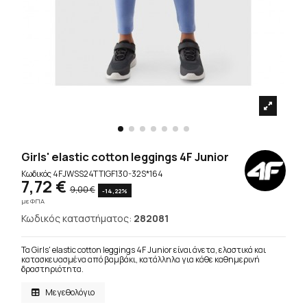
Girls' elastic cotton leggings 4F Junior
Κωδικός
4FJWSS24TTIGF130-32S*164
7,72 €
9,00 €
-14,22%
με ΦΠΑ
Κωδικός καταστήματος:
282081
Τα Girls' elastic cotton leggings 4F Junior είναι άνετα, ελαστικά και
κατασκευασμένα από βαμβάκι, κατάλληλα για κάθε καθημερινή
δραστηριότητα.
Μεγεθολόγιο