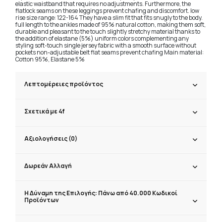
elastic waistband that requires no adjustments. Furthermore, the
flatlock seams on these leggings prevent chafing and discomfort. low
rise size range: 122-164 They have a slim fit that fits snugly to the body.
full length to the ankles made of 95% natural cotton, making them soft,
durable and pleasant to the touch slightly stretchy material thanks to
the addition of elastane (5%) uniform colors complementing any
styling soft-touch single jersey fabric with a smooth surface without
pockets non-adjustable belt flat seams prevent chafing Main material:
Cotton 95%, Elastane 5%
Λεπτομέρειες προϊόντος
Σχετικά με 4f
Αξιολογήσεις (0)
Δωρεάν Αλλαγή
Η Δύναμη της Επιλογής: Πάνω από 40.000 Κωδικοί
Προϊόντων