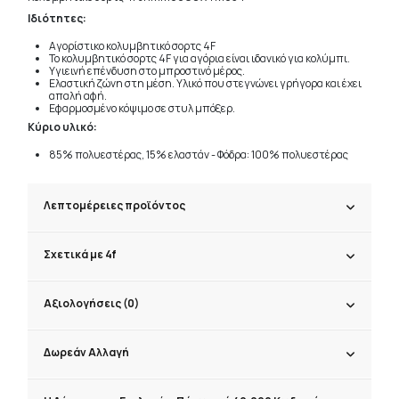
Ιδιότητες:
Αγορίστικο κολυμβητικό σορτς 4F
Το κολυμβητικό σορτς 4F για αγόρια είναι ιδανικό για κολύμπι.
Υγιεινή επένδυση στο μπροστινό μέρος.
Ελαστική ζώνη στη μέση. Υλικό που στεγνώνει γρήγορα και έχει
απαλή αφή.
Εφαρμοσμένο κόψιμο σε στυλ μπόξερ.
Κύριο υλικό:
85% πολυεστέρας, 15% ελαστάν - Φόδρα: 100% πολυεστέρας
Λεπτομέρειες προϊόντος
Σχετικά με 4f
Αξιολογήσεις (0)
Δωρεάν Αλλαγή