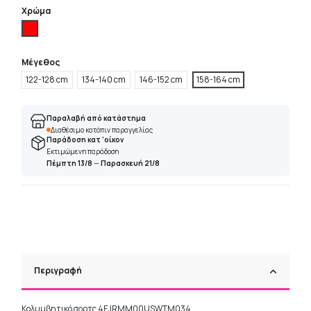
Χρώμα
Κόκκινο
Μέγεθος
122-128 cm
134-140 cm
146-152 cm
158-164 cm
Παραλαβή από κατάστημα
Διαθέσιμο κατόπιν παραγγελίας
Παράδοση κατ 'οίκον
Εκτιμώμενη παράδοση
Πέμπτη 13/8
—
Παρασκευή 21/8
Περιγραφή
Κολυμβητικό σορτς 4FJRMM00USWTM034