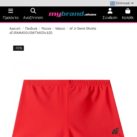
Ελληνικά
Προϊόντα
Αναζήτηση
Σύνδεση
Καλάθι
Αρχική
Παιδικά
Ρούχα
Μαγιό
4F Jr Swim Shorts
4FJRMM00USWTM034 62S
-10%