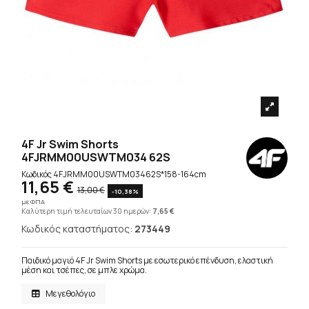
4F Jr Swim Shorts
4FJRMM00USWTM034 62S
Κωδικός
4FJRMM00USWTM03462S*158-164cm
11,65 €
13,00 €
-10,38%
με ΦΠΑ
Καλύτερη τιμή τελευταίων 30 ημερών:
7,65 €
Κωδικός καταστήματος:
273449
Παιδικό μαγιό 4F Jr Swim Shorts με εσωτερικό επένδυση, ελαστική
μέση και τσέπες, σε μπλε χρώμα.
Μεγεθολόγιο