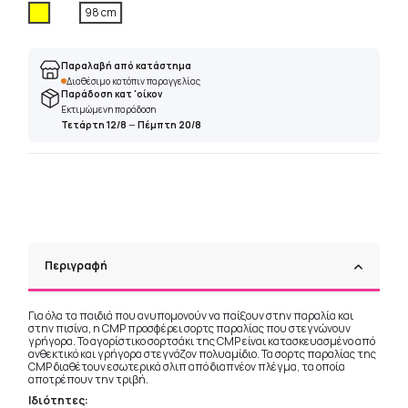
Κίτρινο
98 cm
Παραλαβή από κατάστημα
Διαθέσιμο κατόπιν παραγγελίας
Παράδοση κατ 'οίκον
Εκτιμώμενη παράδοση
Τετάρτη 12/8
—
Πέμπτη 20/8
Περιγραφή
Για όλα τα παιδιά που ανυπομονούν να παίξουν στην παραλία και
στην πισίνα, η CMP προσφέρει σορτς παραλίας που στεγνώνουν
γρήγορα. Το αγορίστικο σορτσάκι της CMP είναι κατασκευασμένο από
ανθεκτικό και γρήγορα στεγνάζον πολυαμίδιο. Τα σορτς παραλίας της
CMP διαθέτουν εσωτερικά σλιπ από διαπνέον πλέγμα, τα οποία
αποτρέπουν την τριβή.
Ιδιότητες: