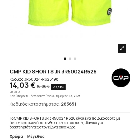
CMP KID SHORTS JR 3R50024R626
Κωδικός
3R50024-R626*98
14,03 €
16,00 €
-12,31%
με ΦΠΑ
Καλύτερη τιμή τελευταίων 30 ημερών:
14,76 €
Κωδικός καταστήματος:
263651
Το CMP KID SHORTS JR 3R50024R626 είναι ένα παιδικό σορτς με
άνετη εφαρμογή και ανθεκτική κατασκευή, ιδανικό για
δραστηριότητες στον εξωτερικό χώρο.
Χρώμα
Μέγεθος