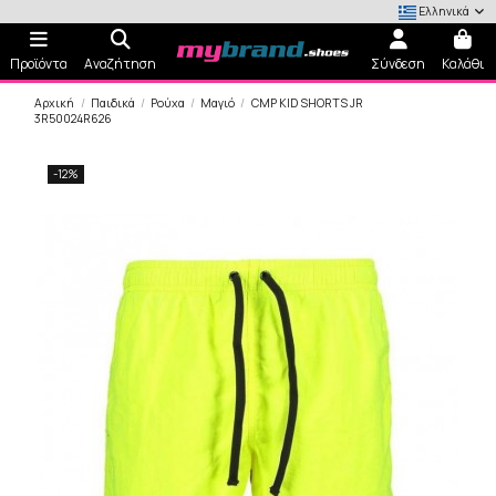
Ελληνικά
Προϊόντα
Αναζήτηση
Σύνδεση
Καλάθι
Αρχική
Παιδικά
Ρούχα
Μαγιό
CMP KID SHORTS JR
3R50024R626
-12%