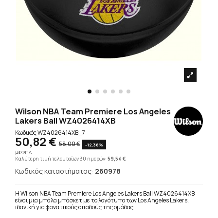
Wilson NBA Team Premiere Los Angeles
Lakers Ball WZ4026414XB
Κωδικός
WZ4026414XB_7
50,82 €
58,00 €
-12,38%
με ΦΠΑ
Καλύτερη τιμή τελευταίων 30 ημερών:
59,54 €
Κωδικός καταστήματος:
260978
Η Wilson NBA Team Premiere Los Angeles Lakers Ball WZ4026414XB
είναι μια μπάλα μπάσκετ με το λογότυπο των Los Angeles Lakers,
ιδανική για φανατικούς οπαδούς της ομάδας.