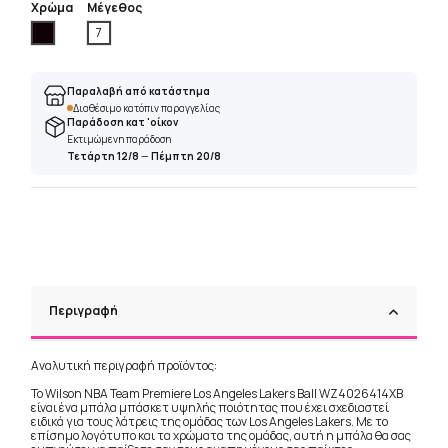
Χρώμα
Μέγεθος
Μαύρο
7
Παραλαβή από κατάστημα
Διαθέσιμο κατόπιν παραγγελίας
Παράδοση κατ 'οίκον
Εκτιμώμενη παράδοση
Τετάρτη 12/8
—
Πέμπτη 20/8
Περιγραφή
Αναλυτική περιγραφή προϊόντος:
Το Wilson NBA Team Premiere Los Angeles Lakers Ball WZ4026414XB
είναι ένα μπάλα μπάσκετ υψηλής ποιότητας που έχει σχεδιαστεί
ειδικά για τους λάτρεις της ομάδας των Los Angeles Lakers. Με το
επίσημο λογότυπο και τα χρώματα της ομάδας, αυτή η μπάλα θα σας