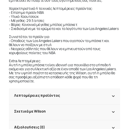
εμπνεύσει να παίξετε σαν τους αγαπημένους σας παίκτες.
Χαρακτηριστικά ή τεχνικές λεπτομέρειες προϊόντος:
- Επίσημο προϊόν NBA
- Υλικό: Καουτσούκ
- Μέγεθος: 29.5 ίντσες
- Βάρος: Κανονικό μέγεθος μπάλας μπάσκετ
- Σχεδιασμένο με τα χρώματα και το λογότυπο των Los Angeles Lakers
Συνιστάται το προϊόν για:
- Οπαδούς των Los Angeles Lakers που αγαπούν το μπάσκετ και
θέλουν να παίξουν με στυλ
- Νεαρούς αθλητές που θέλουν να εμπνευστούν από τους
κορυφαίους παίκτες του NBA
Extra Λεπτομέρειες:
Αυτή η μπάλα μπάσκετ είναι ιδανική για παιχνίδια στο γήπεδο ή
ακόμα και για συλλεκτική αξία σε έναν οπαδό των Los Angeles Lakers.
Με την υψηλή ποιότητα κατασκευής της Wilson, αυτή η μπάλα θα
σας προσφέρει αξιόπιστη απόδοση κάθε φορά που θα τη
χρησιμοποιείτε.
Λεπτομέρειες προϊόντος
Σχετικά με Wilson
Αξιολογήσεις (0)