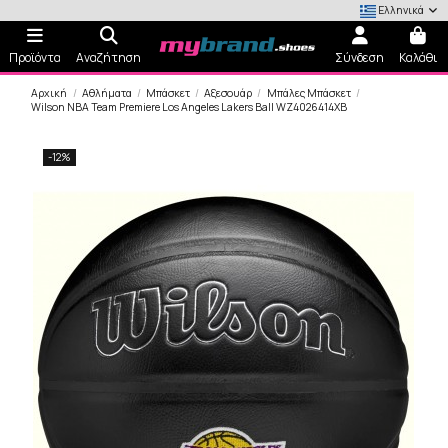
Ελληνικά
Προϊόντα
Αναζήτηση
Σύνδεση
Καλάθι
Αρχική
Αθλήματα
Μπάσκετ
Αξεσουάρ
Μπάλες Μπάσκετ
Wilson NBA Team Premiere Los Angeles Lakers Ball WZ4026414XB
-12%