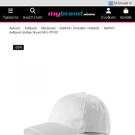
Ελληνικά
Προϊόντα
Αναζήτηση
Σύνδεση
Καλάθι
Αρχική
Ανδρικά
Αξεσουάρ
Καπέλα / Σκούφοι / Κασκόλ
Malfini
Ανδρικό Jockey Λευκό MLI-P3100
-28%