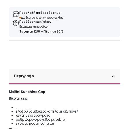
Παραλαβή από κατάστημα
Διαθέσιμο κατόπιν παραγγελίας
Παράδοση κατ 'οίκον
Εκτιμώμενη παράδοση
Τετάρτη 12/8
—
Πέμπτη 20/8
Περιγραφή
Malfini Sunshine Cap
Ιδιότητες:
.
ελαφρύ βαμβακερό καπέλο με έξι πάνελ
κεντημένα ανοίγματα
ρυθμιζόμενο μέγεθος με velcro
ετικέτα που αποσπάται