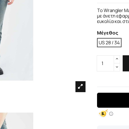
Το Wrangler M
με άνετη εφαρμ
ευκολία και στ
Μέγεθος
US 28 / 34