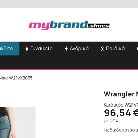
kElite
Γυναικεία
Ανδρικά
Παιδικά
 Mae W21VXB035
Wrangler
Κωδικός
W21V
96,54 
με ΦΠΑ
Κωδικός καταστ