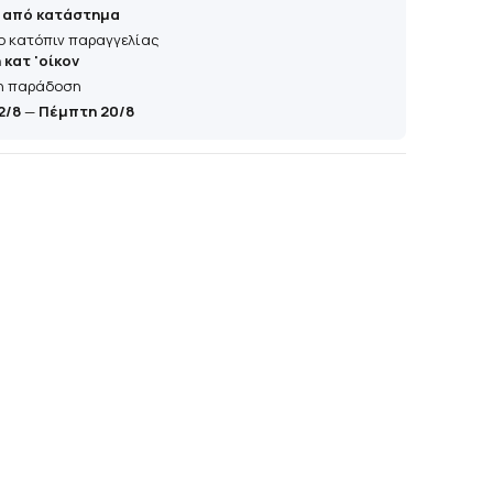
 από κατάστημα
ο κατόπιν παραγγελίας
κατ 'οίκον
η παράδοση
2/8
—
Πέμπτη 20/8