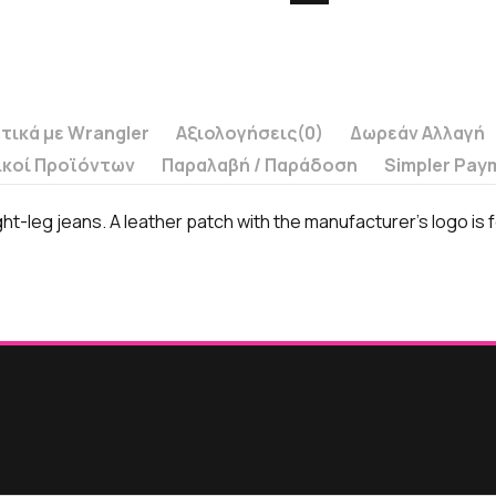
τικά με Wrangler
Αξιολογήσεις
(0)
Δωρεάν Αλλαγή
ικοί Προϊόντων
Παραλαβή / Παράδoση
Simpler Pay
leg jeans. A leather patch with the manufacturer's logo is f