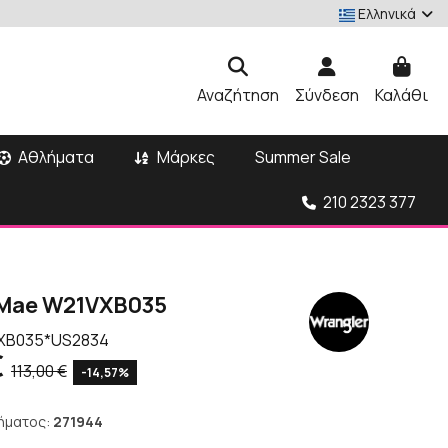
Ελληνικά
Αναζήτηση
Σύνδεση
Καλάθι
Αθλήματα
Μάρκες
Summer Sale
210 2323 377
 Mae W21VXB035
XB035*US2834
€
113,00 €
-14,57%
ήματος:
271944