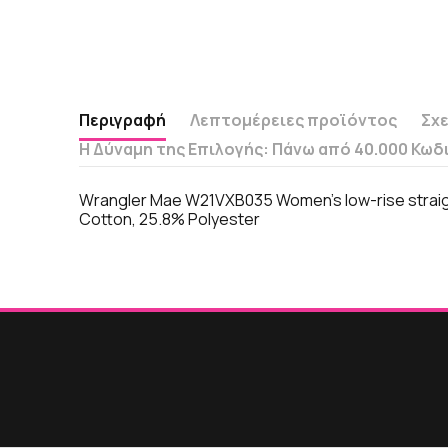
Περιγραφή
Λεπτομέρειες προϊόντος
Σχε
Η Δύναμη της Επιλογής: Πάνω από 40.000 Κωδ
Wrangler Mae W21VXB035 Women's low-rise straight-
Cotton, 25.8% Polyester