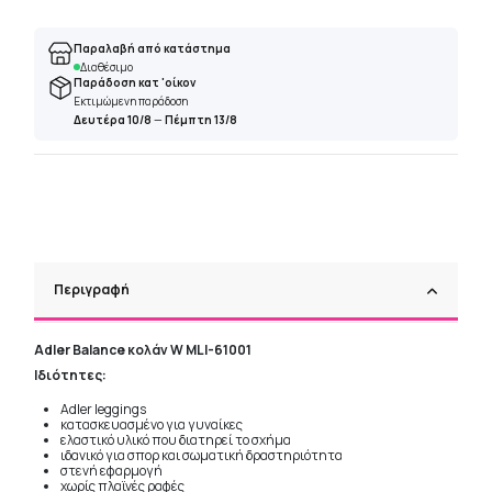
Παραλαβή από κατάστημα
Διαθέσιμο
Παράδοση κατ 'οίκον
Εκτιμώμενη παράδοση
Δευτέρα 10/8
—
Πέμπτη 13/8
Περιγραφή
Adler Balance κολάν W MLI-61001
Ιδιότητες:
Adler leggings
κατασκευασμένο για γυναίκες
ελαστικό υλικό που διατηρεί το σχήμα
ιδανικό για σπορ και σωματική δραστηριότητα
στενή εφαρμογή
χωρίς πλαϊνές ραφές