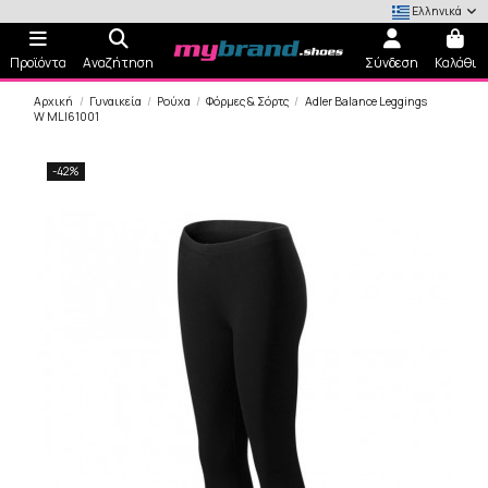
Ελληνικά
Προϊόντα
Αναζήτηση
Σύνδεση
Καλάθι
Αρχική
Γυναικεία
Ρούχα
Φόρμες & Σόρτς
Adler Balance Leggings
W MLI61001
-42%