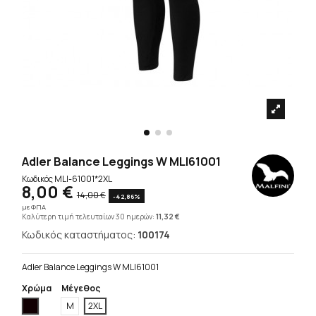
Adler Balance Leggings W MLI61001
Κωδικός
MLI-61001*2XL
8,00 €
14,00 €
-42,86%
με ΦΠΑ
Καλύτερη τιμή τελευταίων 30 ημερών:
11,32 €
Κωδικός καταστήματος:
100174
Adler Balance Leggings W MLI61001
Χρώμα
Μέγεθος
Μαύρο
M
2XL