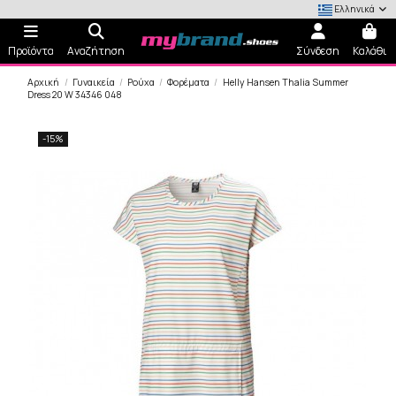
Ελληνικά
Προϊόντα
Αναζήτηση
Σύνδεση
Καλάθι
Αρχική
Γυναικεία
Ρούχα
Φορέματα
Helly Hansen Thalia Summer
Dress 20 W 34346 048
-15%