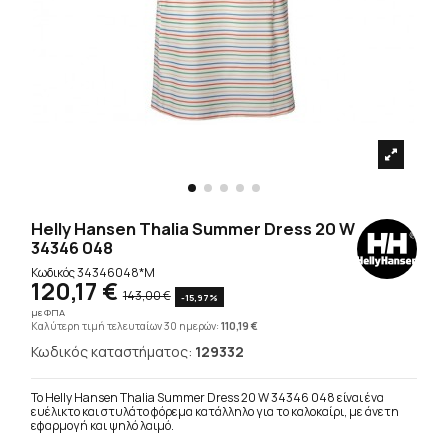
Helly Hansen Thalia Summer Dress 20 W
34346 048
Κωδικός
34346048*M
120,17 €
143,00 €
-15,97%
με ΦΠΑ
Καλύτερη τιμή τελευταίων 30 ημερών:
110,19 €
Κωδικός καταστήματος:
129332
Το Helly Hansen Thalia Summer Dress 20 W 34346 048 είναι ένα
ευέλικτο και στυλάτο φόρεμα κατάλληλο για το καλοκαίρι, με άνετη
εφαρμογή και ψηλό λαιμό.