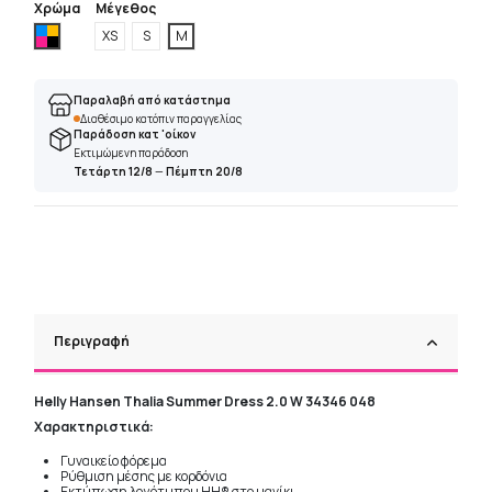
Χρώμα
Μέγεθος
Πολύχρωμο
XS
S
M
Παραλαβή από κατάστημα
Διαθέσιμο κατόπιν παραγγελίας
Παράδοση κατ 'οίκον
Εκτιμώμενη παράδοση
Τετάρτη 12/8
—
Πέμπτη 20/8
Περιγραφή
Helly Hansen Thalia Summer Dress 2.0 W 34346 048
Χαρακτηριστικά:
Γυναικείο φόρεμα
Ρύθμιση μέσης με κορδόνια
Εκτύπωση λογότυπου HH® στο μανίκι