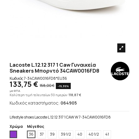
Lacoste L.12.12 317 1 Caw Γυναικεία
Sneakers Μπορντό 34CAW0016FD8
Κωδικός
7-34CAW0016FD8*EU36
133,75 €
158,00 €
-15,35%
με ΦΠΑ
Καλύτερη τιμή τελευταίων 30 ημερών:
118,87 €
Κωδικός καταστήματος:
064905
Lifestyle shoes Lacoste L.12.12 317 1 CAW W 7-34CAW0016FD8
Χρώμα
Μέγεθος
Βιολετί
36
37
39
39 1/2
40
40 1/2
41