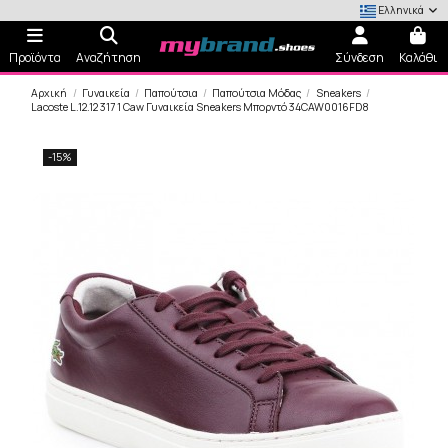
Ελληνικά
Προϊόντα
Αναζήτηση
Σύνδεση
Καλάθι
Αρχική
Γυναικεία
Παπούτσια
Παπούτσια Μόδας
Sneakers
Lacoste L.12.12 317 1 Caw Γυναικεία Sneakers Μπορντό 34CAW0016FD8
-15%