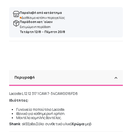
Παραλαβή από κατάστημα
Διαθέσιμο κατόπιν παραγγελίας
Παράδοση κατ 'οίκον
Εκτιμώμενη παράδοση
Τετάρτη 12/8
—
Πέμπτη 20/8
Περιγραφή
Lacoste L.12.12 317 1 CAW 7-34CAW0016FD8
Ιδιότητες:
Γυναικεία παπούτσια Lacoste.
Ιδανικό για καθημερινή χρήση.
Μοντέλο χαμηλής δαντέλας.
Shank
: skΈξοδοιΣόλα: συνθετικό υλικό
Χρώμα:
μοβ